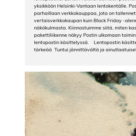
yksikköön Helsinki-Vantaan lentokentälle. P
parhaillaan verkkokauppaa, jota on tallennett
vertaisverkkokaupan kuin Black Friday -al
näkökulmasta. Kiinnostuimme siitä, miten k
pakettiliikenne näkyy Postin ulkomaan toiminn
lentopostin käsittelyssä. Lentopostin käsitte
tärkeää Tuntui jännittävältä ja ainutlaatuisel