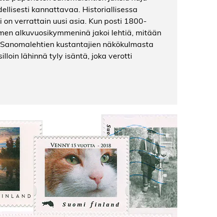
udellisesti kannattavaa. Historiallisessa
i on verrattain uusi asia. Kun posti 1800-
omen alkuvuosikymmeninä jakoi lehtiä, mitään
u. Sanomalehtien kustantajien näkökulmasta
 silloin lähinnä tyly isäntä, joka verotti