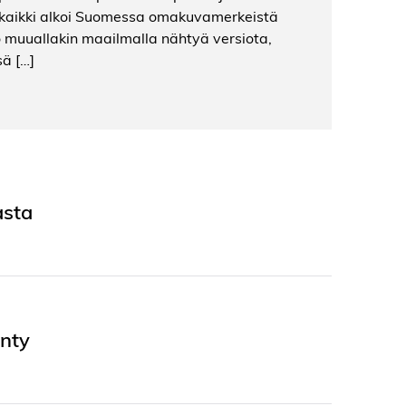
in kaikki alkoi Suomessa omakuvamerkeistä
o muuallakin maailmalla nähtyä versiota,
sä […]
asta
ynty