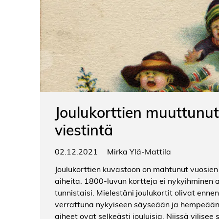
Joulukorttien muuttunut
viestintä
02.12.2021
Mirka Ylä-Mattila
Joulukorttien kuvastoon on mahtunut vuosien
aiheita. 1800-luvun kortteja ei nykyihminen a
tunnistaisi. Mielestäni joulukortit olivat enn
verrattuna nykyiseen säyseään ja hempeään
aiheet ovat selkeästi jouluisia. Niissä vilisee