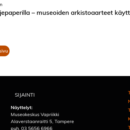
en
jepaperilla – museoiden arkistoaarteet käyt
sivu
T
SIJAINTI
Näyttelyt:
Museokeskus Vapriikki
Alaverstaanraitti 5, Tampere
T
puh.
03 5656 6966