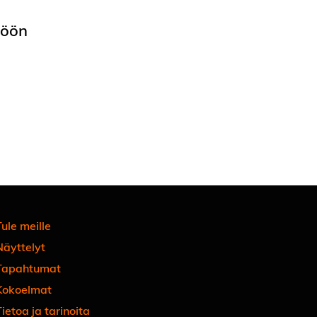
töön
ule meille
Näyttelyt
Tapahtumat
Kokoelmat
ietoa ja tarinoita