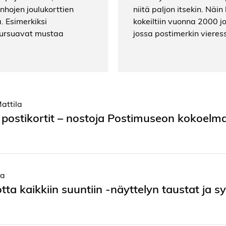
nhojen joulukorttien
niitä paljon itsekin. Nä
. Esimerkiksi
kokeiltiin vuonna 2000 j
 pursuavat mustaa
jossa postimerkin vieres
attila
 postikortit – nostoja Postimuseon kokoelm
la
tta kaikkiin suuntiin -näyttelyn taustat ja s