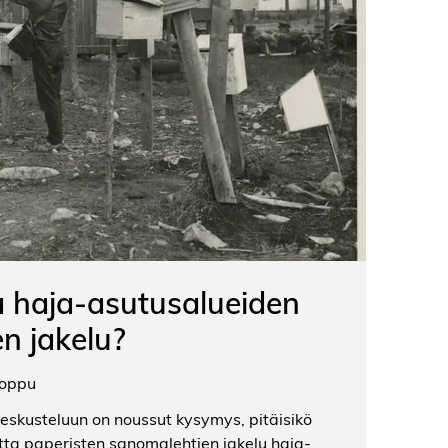
a haja-asutusalueiden
n jakelu?
oppu
keskusteluun on noussut kysymys, pitäisikö
tta paperisten sanomalehtien jakelu haja-