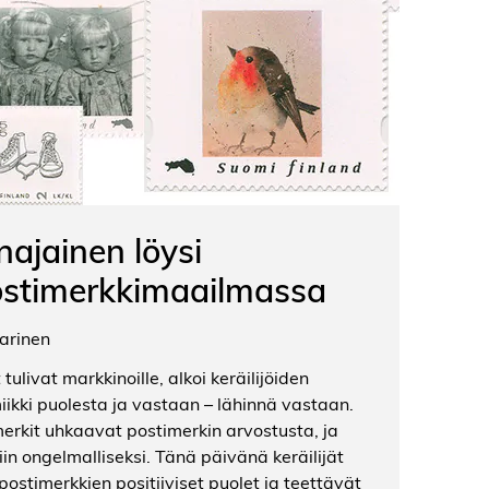
inajainen löysi
ostimerkkimaailmassa
arinen
livat markkinoille, alkoi keräilijöiden
ikki puolesta ja vastaan – lähinnä vastaan.
erkit uhkaavat postimerkin arvostusta, ja
iin ongelmalliseksi. Tänä päivänä keräilijät
stimerkkien positiiviset puolet ja teettävät