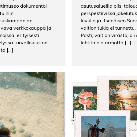
ostimuseo dokumentoi
asutusalueilla olisi talo
u niin
perspektiivissä jakelutuk
ennuskampanjan
luvulla ja itsenäisen Su
asvava verkkokauppa ja
valtion tukia ei tunnett
oissa, erityisesti
Posti, valtion virasto, oli
lyssä turvallisuus on
lehtitaloja armotta […]
ta […]