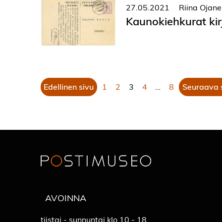
27.05.2021
Riina Ojan
Kaunokiehkurat kir
Edellinen sivu
1
2
3
4
…
8
Seuraava 
AVOINNA
tiistai - sunnuntai klo 10 - 18