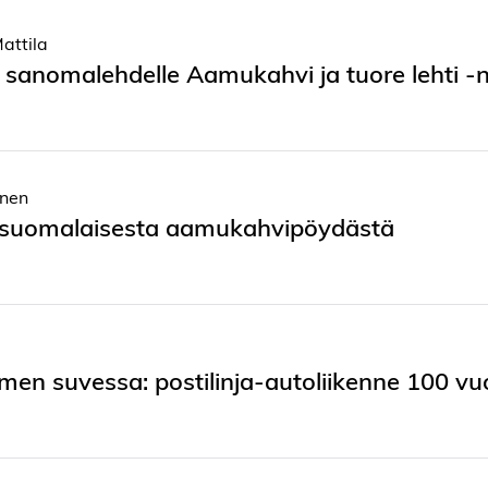
attila
ä sanomalehdelle Aamukahvi ja tuore lehti -
nen
a suomalaisesta aamukahvipöydästä
en suvessa: postilinja-autoliikenne 100 vu