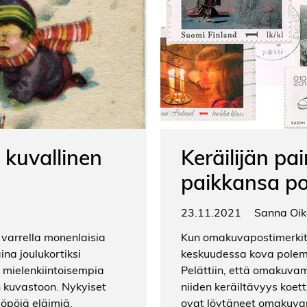
 kuvallinen
Keräilijän pa
paikkansa p
23.11.2021
Sanna Oik
 varrella monenlaisia
Kun omakuvapostimerkit tu
ina joulukortiksi
keskuudessa kova polemi
en mielenkiintoisempia
Pelättiin, että omakuvam
 kuvastoon. Nykyiset
niiden keräiltävyys koett
 söpöjä eläimiä,
ovat löytäneet omakuvapo