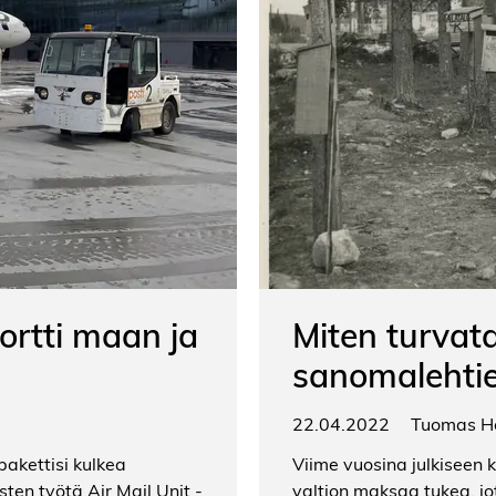
portti maan ja
Miten turvat
sanomalehtie
22.04.2022
Tuomas H
pakettisi kulkea
Viime vuosina julkiseen 
ten työtä Air Mail Unit -
valtion maksaa tukea, jo