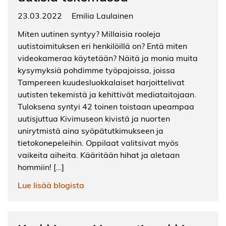
23.03.2022
Emilia Laulainen
Miten uutinen syntyy? Millaisia rooleja
uutistoimituksen eri henkilöillä on? Entä miten
videokameraa käytetään? Näitä ja monia muita
kysymyksiä pohdimme työpajoissa, joissa
Tampereen kuudesluokkalaiset harjoittelivat
uutisten tekemistä ja kehittivät mediataitojaan.
Tuloksena syntyi 42 toinen toistaan upeampaa
uutisjuttua Kivimuseon kivistä ja nuorten
unirytmistä aina syöpätutkimukseen ja
tietokonepeleihin. Oppilaat valitsivat myös
vaikeita aiheita. Kääritään hihat ja aletaan
hommiin! […]
Lue lisää blogista