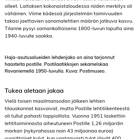
olleet. Laitoksen kokonaistaloudessa niiden merkitys oli
vähäinen. Viime kädessä järjestelmän toimivuuden
takasi jaettavien sanomalehtien määrän jatkuva kasvu.
Tilanne pysyi samankaltaisena 1800-luvun lopulta aina
1940-luvulle saakka.
Haja-asutusalueiden lehdenjako on aina tarjonnut
haasteita postille. Postilaatikkojen sekamelskaa
Rovaniemellä 1950-luvulla. Kuva: Postimuseo.
Tukea aletaan jakaa
Vielä toisen maailmansodan jälkeen lehtien
tilauskannat kasvoivat, mutta Postille lehtiliikenteestä
oli tullut pahasti tappiollista. Vuonna 1951 laskettiin
lehtitoiminnasta aiheutuneen Postille 1,26 miljardin
markan (nykyrahassa noin 43 miljoonaa euroa)
vuosittaiset kulut, kun vastaavasti tulot jäivät 400