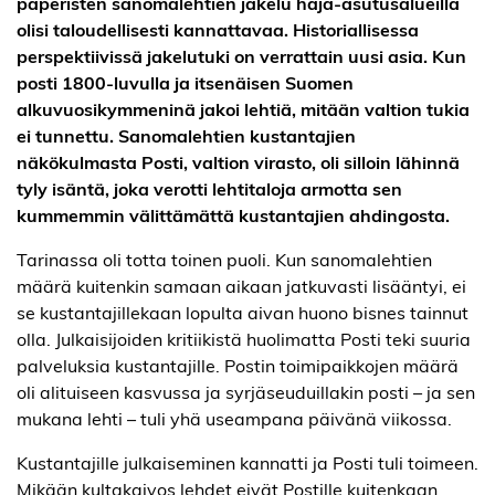
paperisten sanomalehtien jakelu haja-asutusalueilla
olisi taloudellisesti kannattavaa. Historiallisessa
perspektiivissä jakelutuki on verrattain uusi asia. Kun
posti 1800-luvulla ja itsenäisen Suomen
alkuvuosikymmeninä jakoi lehtiä, mitään valtion tukia
ei tunnettu. Sanomalehtien kustantajien
näkökulmasta Posti, valtion virasto, oli silloin lähinnä
tyly isäntä, joka verotti lehtitaloja armotta sen
kummemmin välittämättä kustantajien ahdingosta.
Tarinassa oli totta toinen puoli. Kun sanomalehtien
määrä kuitenkin samaan aikaan jatkuvasti lisääntyi, ei
se kustantajillekaan lopulta aivan huono bisnes tainnut
olla. Julkaisijoiden kritiikistä huolimatta Posti teki suuria
palveluksia kustantajille. Postin toimipaikkojen määrä
oli alituiseen kasvussa ja syrjäseuduillakin posti – ja sen
mukana lehti – tuli yhä useampana päivänä viikossa.
Kustantajille julkaiseminen kannatti ja Posti tuli toimeen.
Mikään kultakaivos lehdet eivät Postille kuitenkaan