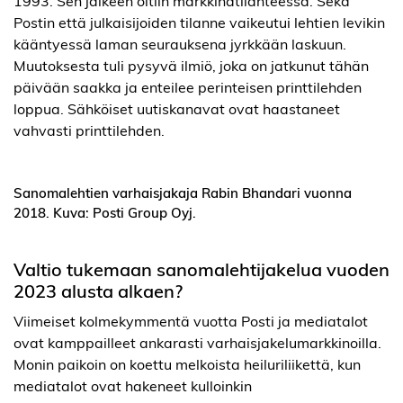
1993. Sen jälkeen oltiin markkinatilanteessa. Sekä
Postin että julkaisijoiden tilanne vaikeutui lehtien levikin
kääntyessä laman seurauksena jyrkkään laskuun.
Muutoksesta tuli pysyvä ilmiö, joka on jatkunut tähän
päivään saakka ja enteilee perinteisen printtilehden
loppua. Sähköiset uutiskanavat ovat haastaneet
vahvasti printtilehden.
Sanomalehtien varhaisjakaja Rabin Bhandari vuonna
2018. Kuva: Posti Group Oyj.
Valtio tukemaan sanomalehtijakelua vuoden
2023 alusta alkaen?
Viimeiset kolmekymmentä vuotta Posti ja mediatalot
ovat kamppailleet ankarasti varhaisjakelumarkkinoilla.
Monin paikoin on koettu melkoista heiluriliikettä, kun
mediatalot ovat hakeneet kulloinkin