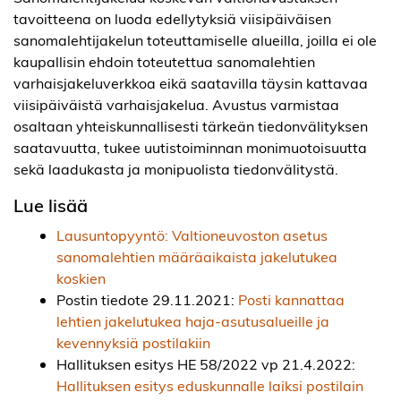
tavoitteena on luoda edellytyksiä viisipäiväisen
sanomalehtijakelun toteuttamiselle alueilla, joilla ei ole
kaupallisin ehdoin toteutettua sanomalehtien
varhaisjakeluverkkoa eikä saatavilla täysin kattavaa
viisipäiväistä varhaisjakelua. Avustus varmistaa
osaltaan yhteiskunnallisesti tärkeän tiedonvälityksen
saatavuutta, tukee uutistoiminnan monimuotoisuutta
sekä laadukasta ja monipuolista tiedonvälitystä.
Lue lisää
Lausuntopyyntö: Valtioneuvoston asetus
sanomalehtien määräaikaista jakelutukea
koskien
Postin tiedote 29.11.2021:
Posti kannattaa
lehtien jakelutukea haja-asutusalueille ja
kevennyksiä postilakiin
Hallituksen esitys HE 58/2022 vp 21.4.2022:
Hallituksen esitys eduskunnalle laiksi postilain