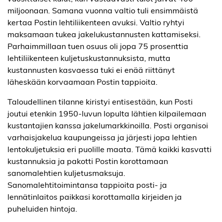
miljoonaan. Samana vuonna valtio tuli ensimmäistä
kertaa Postin lehtiliikenteen avuksi. Valtio ryhtyi
maksamaan tukea jakelukustannusten kattamiseksi.
Parhaimmillaan tuen osuus oli jopa 75 prosenttia
lehtiliikenteen kuljetuskustannuksista, mutta
kustannusten kasvaessa tuki ei enää riittänyt
läheskään korvaamaan Postin tappioita.
Taloudellinen tilanne kiristyi entisestään, kun Posti
joutui etenkin 1950-luvun lopulta lähtien kilpailemaan
kustantajien kanssa jakelumarkkinoilla. Posti organisoi
varhaisjakelua kaupungeissa ja järjesti jopa lehtien
lentokuljetuksia eri puolille maata. Tämä kaikki kasvatti
kustannuksia ja pakotti Postin korottamaan
sanomalehtien kuljetusmaksuja.
Sanomalehtitoimintansa tappioita posti- ja
lennätinlaitos paikkasi korottamalla kirjeiden ja
puheluiden hintoja.