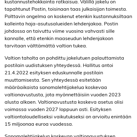
kustannustehokkainta ratkaisua. Välillä jakelu on
tapahtunut Postin, toisinaan taas julkaisijan toimesta.
Polttavin ongelma on koskenut etenkin kustannuksiltaan
kalleinta haja-asutusalueiden lehdenjakoa. Postin
johdossa on taivuttu viime vuosina vahvasti sille
kannalle, että etenkin maaseudun lehdenjakoon
tarvitaan välttämättä valtion tukea.
Valtion taholta on pohdittu jakelutuen palauttamista
postilain uudistuksen yhteydessä. Hallitus antoi
21.4.2022 esityksen eduskunnalle postilain
muuttamisesta. Sen yhteydessä esitetään
määräaikaista sanomalehtijakelua koskevaa
valtionavustusta, jota myönnettäisiin vuoden 2023
alusta alkaen. Valtionavustusta koskeva asetus olisi
voimassa vuoden 2027 loppuun asti. Esityksen
valtiontaloudelliseksi vaikutukseksi on arvioitu enintään
15 miljoonaa euroa vuodessa.
Sanomalehtijakelua koskevan valtionavustuksen