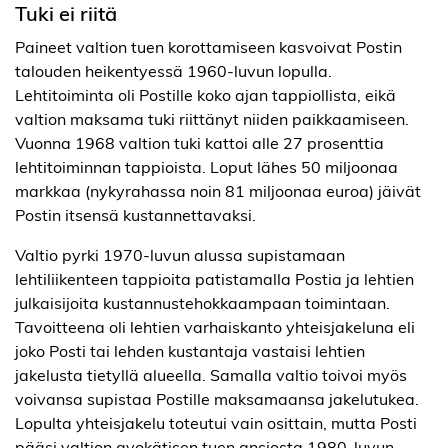
Tuki ei riitä
Paineet valtion tuen korottamiseen kasvoivat Postin
talouden heikentyessä 1960-luvun lopulla.
Lehtitoiminta oli Postille koko ajan tappiollista, eikä
valtion maksama tuki riittänyt niiden paikkaamiseen.
Vuonna 1968 valtion tuki kattoi alle 27 prosenttia
lehtitoiminnan tappioista. Loput lähes 50 miljoonaa
markkaa (nykyrahassa noin 81 miljoonaa euroa) jäivät
Postin itsensä kustannettavaksi.
Valtio pyrki 1970-luvun alussa supistamaan
lehtiliikenteen tappioita patistamalla Postia ja lehtien
julkaisijoita kustannustehokkaampaan toimintaan.
Tavoitteena oli lehtien varhaiskanto yhteisjakeluna eli
joko Posti tai lehden kustantaja vastaisi lehtien
jakelusta tietyllä alueella. Samalla valtio toivoi myös
voivansa supistaa Postille maksamaansa jakelutukea.
Lopulta yhteisjakelu toteutui vain osittain, mutta Posti
pääsi valtion avokätisen tuen ansiosta 1980-luvun