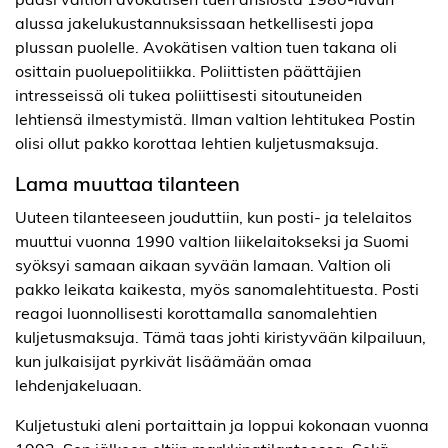
alussa jakelukustannuksissaan hetkellisesti jopa
plussan puolelle. Avokätisen valtion tuen takana oli
osittain puoluepolitiikka. Poliittisten päättäjien
intresseissä oli tukea poliittisesti sitoutuneiden
lehtiensä ilmestymistä. Ilman valtion lehtitukea Postin
olisi ollut pakko korottaa lehtien kuljetusmaksuja.
Lama muuttaa tilanteen
Uuteen tilanteeseen jouduttiin, kun posti- ja telelaitos
muuttui vuonna 1990 valtion liikelaitokseksi ja Suomi
syöksyi samaan aikaan syvään lamaan. Valtion oli
pakko leikata kaikesta, myös sanomalehtituesta. Posti
reagoi luonnollisesti korottamalla sanomalehtien
kuljetusmaksuja. Tämä taas johti kiristyvään kilpailuun,
kun julkaisijat pyrkivät lisäämään omaa
lehdenjakeluaan.
Kuljetustuki aleni portaittain ja loppui kokonaan vuonna