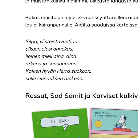
ja muistan kuinka ihailimme oikeasta langasta kort
Rakas muisto on myös 3-vuotissynttäreilleni äidi
lauloi koiranpennulle. Äidiltä saaduissa korteissa
Silpa, viistoistavuotias
olkoon elosi onnekas,
iloinen mieli aina, aina
arkena ja sunnuntaina.
Kaiken hyvän Herra suokoon,
sulle siunauksen tuokoon.
Ressut, Sad Samit ja Karviset kulkivat