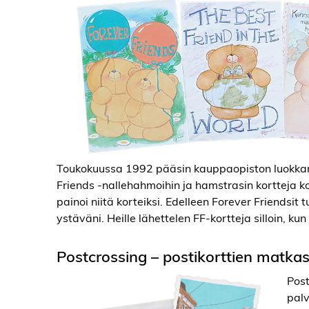
Toukokuussa 1992 pääsin kauppaopiston luokkare
Friends -nallehahmoihin ja hamstrasin kortteja ko
painoi niitä korteiksi. Edelleen Forever Friends
ystäväni. Heille lähettelen FF-kortteja silloin, kun 
Postcrossing – postikorttien matk
Post
palv