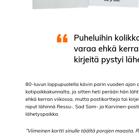
Puheluihin kolikko
varaa ehkä kerran
kirjeitä pystyi lä
80-luvun loppupuolella kävin parin vuoden ajan 
kotipaikkakunnalta, ja sitten heti perään hän läht
ehkä kerran viikossa, mutta postikortteja tai kirje
niput lähinnä Ressu-, Sad Sam- ja Karvinen-postiko
lähetyspaikka.
”Viimeinen kortti sinulle täältä porojen maasta. 