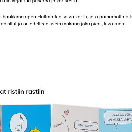
tiin kirjailtua puseroa ja koristeita.
n hankkima upea Hallmarkin soiva kortti, jota painamalla pik
 on ollut ja on edelleen usein mukana joku pieni, kiva runo.
 ristiin rastiin