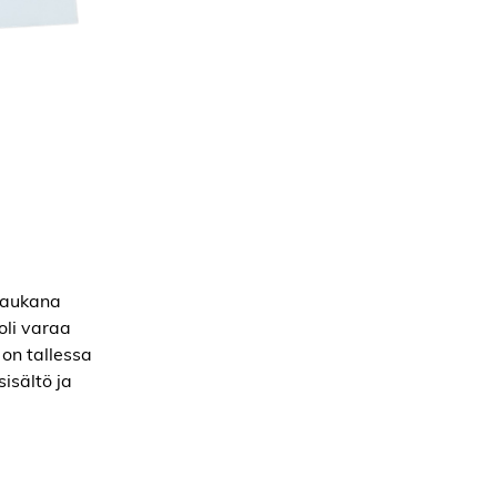
 kaukana
oli varaa
 on tallessa
isältö ja