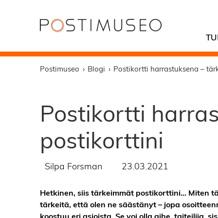
TU
Postimuseo
Blogi
Postikortti harrastuksena – tär
Postikortti harr
postikorttini
Silpa Forsman
23.03.2021
Hetkinen, siis tärkeimmät postikorttini… Miten tä
tärkeitä, että olen ne säästänyt – jopa osoittee
koostuu eri asioista. Se voi olla aihe, taiteilija,