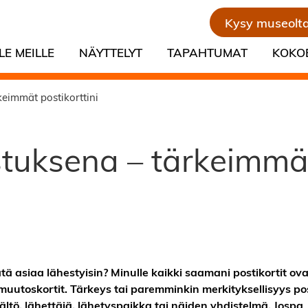
Kysy museolt
LE MEILLE
NÄYTTELYT
TAPAHTUMAT
KOKO
keimmät postikorttini
astuksena – tärkeimmä
tä asiaa lähestyisin? Minulle kaikki saamani postikortit ova
nmuutoskortit. Tärkeys tai paremminkin merkityksellisyys po
 sisältö, lähettäjä, lähetyspaikka tai näiden yhdistelmä. Jospa