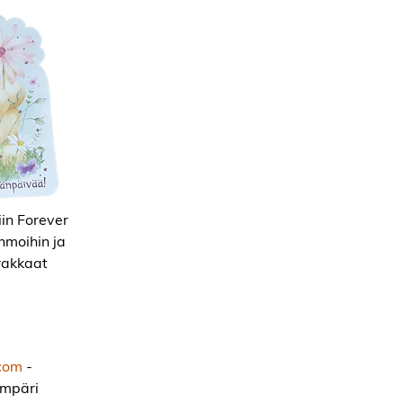
in Forever
hmoihin ja
 rakkaat
.com
-
ympäri