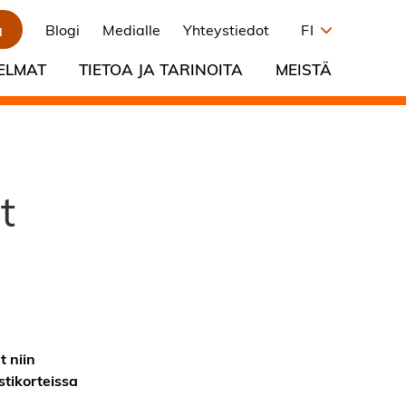
a
Blogi
Medialle
Yhteystiedot
FI
ELMAT
TIETOA JA TARINOITA
MEISTÄ
t
t niin
stikorteissa