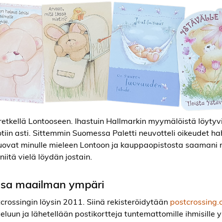
tkellä Lontooseen. Ihastuin Hallmarkin myymälöistä löytyvi
tiin asti. Sittemmin Suomessa Paletti neuvotteli oikeudet ha
it tuovat minulle mieleen Lontoon ja kauppaopistosta saamani
niitä vielä löydän jostain.
assa maailman ympäri
crossingin löysin 2011. Siinä rekisteröidytään
postcrossing
eluun ja lähetellään postikortteja tuntemattomille ihmisille 