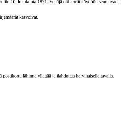
yntiin 10. lokakuuta 1871. Venäjä otti kortit käyttöön seuraavana
irjemäärät kasvoivat.
ostikortti lähinnä yllättää ja ilahduttaa harvinaisella tavalla.