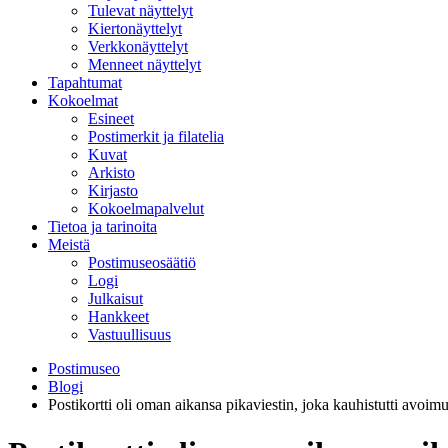
Tulevat näyttelyt
Kiertonäyttelyt
Verkkonäyttelyt
Menneet näyttelyt
Tapahtumat
Kokoelmat
Esineet
Postimerkit ja filatelia
Kuvat
Arkisto
Kirjasto
Kokoelmapalvelut
Tietoa ja tarinoita
Meistä
Postimuseosäätiö
Logi
Julkaisut
Hankkeet
Vastuullisuus
Postimuseo
Blogi
Postikortti oli oman aikansa pikaviestin, joka kauhistutti avoim