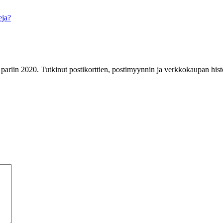
eja?
n pariin 2020. Tutkinut postikorttien, postimyynnin ja verkkokaupan histo