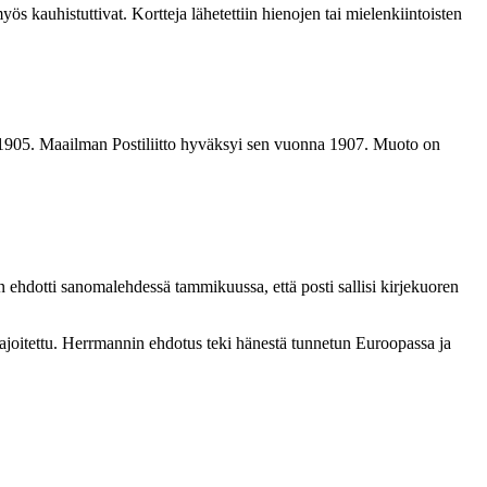
yös kauhistuttivat. Kortteja lähetettiin hienojen tai mielenkiintoisten
na 1905. Maailman Postiliitto hyväksyi sen vuonna 1907. Muoto on
 ehdotti sanomalehdessä tammikuussa, että posti sallisi kirjekuoren
rajoitettu. Herrmannin ehdotus teki hänestä tunnetun Euroopassa ja