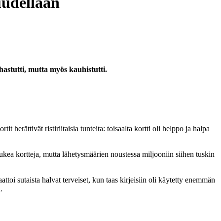
uudellaan
hastutti, mutta myös kauhistutti.
erättivät ristiriitaisia tunteita: toisaalta kortti oli helppo ja halpa
s lukea kortteja, mutta lähetysmäärien noustessa miljooniin siihen tuskin
ttoi sutaista halvat terveiset, kun taas kirjeisiin oli käytetty enemmän
.