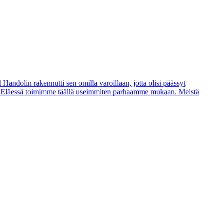
andolin rakennutti sen omilla varoillaan, jotta olisi päässyt
. Eläessä toimimme täällä useimmiten parhaamme mukaan. Meistä