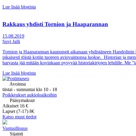
Lue lisää blogista
Rakkaus yhdisti Tornion ja Haaparannan
15.08.2019
Suvi Jalli
Tornion ja Haaparannan kaupungit aikanaan yhdistäneen Handolinin käve
pikaisesti töistä kotiin tuoreen aviovaimonsa luokse. Historian 
harvasta jää mitään kovinkaan pysyvää historiakirjojen lehdille. Me
Lue lisää blogista
Avoinna
tiistai - sunnuntai klo 10 - 18
Poikkeukset aukioloaikoihin
Pääsymaksut
Aikuiset 16 €
Lapset (7-17) 8€
Katso muut tiedot
Vastuullisuus
Sijainti