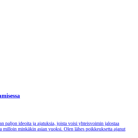
amisessa
aljon ideoita ja ajatuksia, joista voisi yhteisvoimin jalostaa
a milloin minkäkin asian vuoksi. Olen lähes poikkeuksetta ajanut