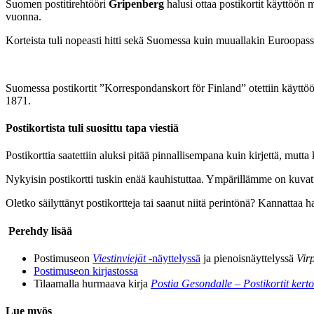
Suomen postitirehtööri
Gripenberg
halusi ottaa postikortit käyttöön 
vuonna.
Korteista tuli nopeasti hitti sekä Suomessa kuin muuallakin Euroopas
Suomessa postikortit ”Korrespondanskort för Finland” otettiin käytt
1871.
Postikortista tuli suosittu tapa viestiä
Postikorttia saatettiin aluksi pitää pinnallisempana kuin kirjettä, mutta k
Nykyisin postikortti tuskin enää kauhistuttaa. Ympärillämme on kuvatulva
Oletko säilyttänyt postikortteja tai saanut niitä perintönä? Kannattaa ha
Perehdy lisää
Postimuseon
Viestinviejät
-näyttelyssä
ja pienoisnäyttelyssä
Vir
Postimuseon kirjastossa
Tilaamalla hurmaava kirja
Postia Gesondalle – Postikortit kert
Lue myös