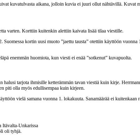
ivat kuvatulvasta aikana, jolloin kuvia ei juuri ollut nähtävillä. Kuvat m
ta varten. Korttiin kuitenkin alettiin kaivata lisää tilaa viestille.
902. Suomessa kortin uusi muoto ”jaettu tausta” otettiin käyttöön vuon
ieläpä enemmän huomiota, kun viesti ei enää ”sotkenut” kuvapuolta.
alusi tarjota ihmisille ketterämmän tavan viestiä kuin kirje. Herrmann
en piti olla myös edullisempaa kuin kirjeen.
t käyttöön vielä samana vuonna 1. lokakuuta. Sanamäärää ei kuitenkaan 
 Itävalta-Unkarissa
i oli tyhjä.