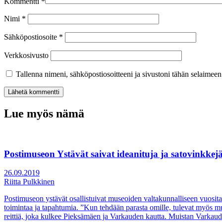
Kommentti
*
Nimi
*
Sähköpostiosoite
*
Verkkosivusto
Tallenna nimeni, sähköpostiosoitteeni ja sivustoni tähän selaimee
Lue myös nämä
Postimuseon Ystävät saivat ideanituja ja satovinkke
26.09.2019
Riitta Pulkkinen
Postimuseon ystävät osallistuivat museoiden valtakunnalliseen vuositap
toimintaa ja tapahtumia. ”Kun tehdään parasta omille, tulevat myös m
reittiä, joka kulkee Pieksämäen ja Varkauden kautta. Muistan Varkau