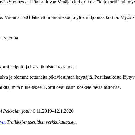
myös Suomessa. Hän sai luvan Venäjän keisarilta ja ”kirjekortti” tuli my
sa. Vuonna 1901 lähetettiin Suomessa jo yli 2 miljoonaa korttia. Myös k
öön vuonna
ortti helpotti ja lisäsi ihmisten viestintää.
 ja olemme tottuneita pikaviestinten käyttäjiä. Postilaatikosta löytyvä p
rkita, mitä niille tekee. Kortit ovat käsin kosketeltavaa historiaa.
pi Pekkalan joulu
6.11.2019–12.1.2020.
ovat
Trafiikki-museoiden verkkokaupasta.