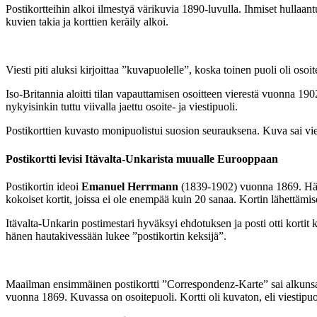
Postikortteihin alkoi ilmestyä värikuvia 1890-luvulla. Ihmiset hullaantu
kuvien takia ja korttien keräily alkoi.
Viesti piti aluksi kirjoittaa ”kuvapuolelle”, koska toinen puoli oli osoitet
Iso-Britannia aloitti tilan vapauttamisen osoitteen vierestä vuonna 1
nykyisinkin tuttu viivalla jaettu osoite- ja viestipuoli.
Postikorttien kuvasto monipuolistui suosion seurauksena. Kuva sai v
Postikortti levisi Itävalta-Unkarista muualle Eurooppaan
Postikortin ideoi
Emanuel Herrmann
(1839-1902) vuonna 1869. Hän h
kokoiset kortit, joissa ei ole enempää kuin 20 sanaa. Kortin lähettämis
Itävalta-Unkarin postimestari hyväksyi ehdotuksen ja posti otti korti
hänen hautakivessään lukee ”postikortin keksijä”.
Maailman ensimmäinen postikortti ”Correspondenz-Karte” sai alkunsa
vuonna 1869. Kuvassa on osoitepuoli. Kortti oli kuvaton, eli viestipuol