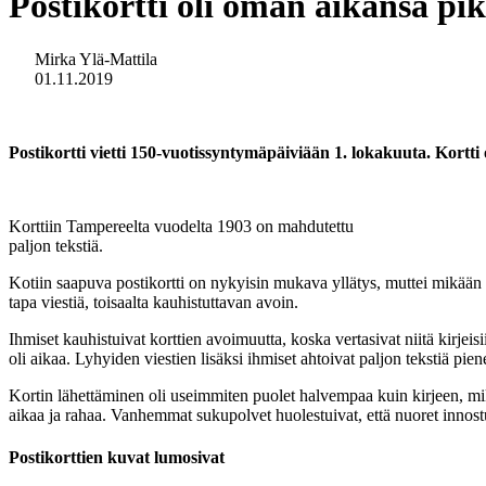
Postikortti oli oman aikansa pi
Mirka Ylä-Mattila
01.11.2019
Postikortti vietti 150-vuotissyntymäpäiviään 1. lokakuuta. Kortti 
Korttiin Tampereelta vuodelta 1903 on mahdutettu
paljon tekstiä.
Kotiin saapuva postikortti on nykyisin mukava yllätys, muttei mikään kovi
tapa viestiä, toisaalta kauhistuttavan avoin.
Ihmiset kauhistuivat korttien avoimuutta, koska vertasivat niitä kirjeis
oli aikaa. Lyhyiden viestien lisäksi ihmiset ahtoivat paljon tekstiä piene
Kortin lähettäminen oli useimmiten puolet halvempaa kuin kirjeen, mikä 
aikaa ja rahaa. Vanhemmat sukupolvet huolestuivat, että nuoret innostu
Postikorttien kuvat lumosivat