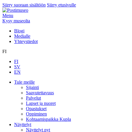
Siirry suoraan sisältöön
Siirry etusivulle
Menu
Kysy museolta
Blogi
Medialle
Yhteystiedot
FI
FI
SV
EN
Tule meille
Sijainti
Saavutettavuus
Palvelut
Lapset ja nuoret
Opastukset
Oppiminen
Kohtaamispaikka Kupla
Näyttelyt
Näyttelyt nyt