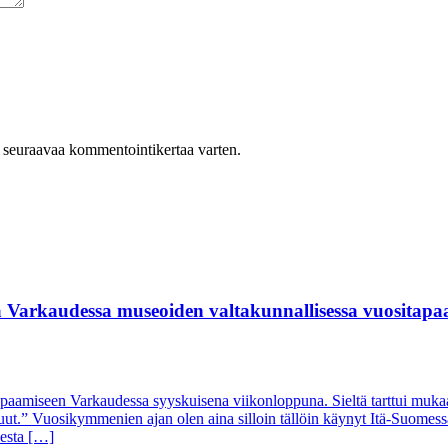
n seuraavaa kommentointikertaa varten.
jä Varkaudessa museoiden valtakunnallisessa vuositapa
aamiseen Varkaudessa syyskuisena viikonloppuna. Sieltä tarttui mukaan p
uut.” Vuosikymmenien ajan olen aina silloin tällöin käynyt Itä-Suomess
desta […]