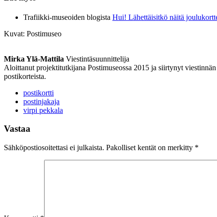
Trafiikki-museoiden blogista
Hui! Lähettäisitkö näitä joulukortt
Kuvat: Postimuseo
Mirka Ylä-Mattila
Viestintäsuunnittelija
Aloittanut projektitutkijana Postimuseossa 2015 ja siirtynyt viestinnä
postikorteista.
postikortti
postinjakaja
virpi pekkala
Vastaa
Sähköpostiosoitettasi ei julkaista.
Pakolliset kentät on merkitty
*