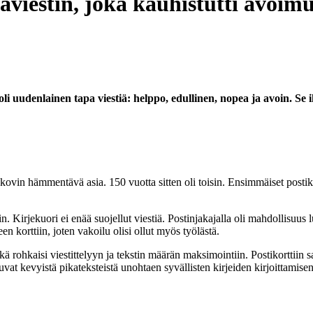
kaviestin, joka kauhistutti avoim
oli uudenlainen tapa viestiä: helppo, edullinen, nopea ja avoin. Se i
n hämmentävä asia. 150 vuotta sitten oli toisin. Ensimmäiset postikortit h
iin. Kirjekuori ei enää suojellut viestiä. Postinjakajalla oli mahdollisuu
en korttiin, joten vakoilu olisi ollut myös työlästä.
rohkaisi viestittelyyn ja tekstin määrän maksimointiin. Postikorttiin saa
vat kevyistä pikateksteistä unohtaen syvällisten kirjeiden kirjoittamisen