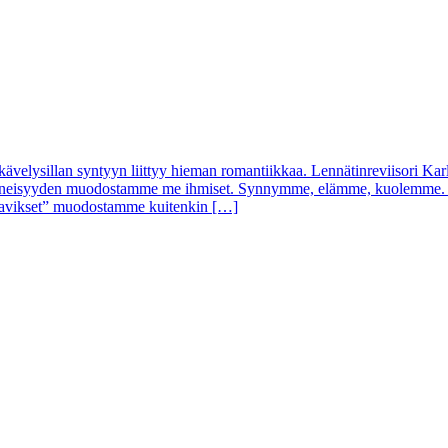
lysillan syntyyn liittyy hieman romantiikkaa. Lennätinreviisori Karl H
ja menneisyyden muodostamme me ihmiset. Synnymme, elämme, kuolemme
 ”tavikset” muodostamme kuitenkin […]