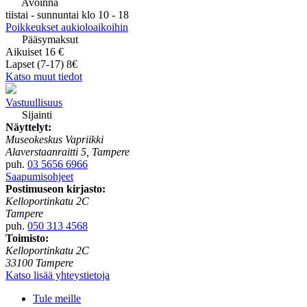
Avoinna
tiistai - sunnuntai klo 10 - 18
Poikkeukset aukioloaikoihin
Pääsymaksut
Aikuiset 16 €
Lapset (7-17) 8€
Katso muut tiedot
Vastuullisuus
Sijainti
Näyttelyt:
Museokeskus Vapriikki
Alaverstaanraitti 5, Tampere
puh.
03 5656 6966
Saapumisohjeet
Postimuseon kirjasto:
Kelloportinkatu 2C
Tampere
puh.
050 313 4568
Toimisto:
Kelloportinkatu 2C
33100 Tampere
Katso lisää yhteystietoja
Tule meille