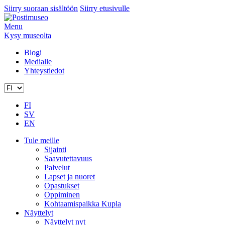
Siirry suoraan sisältöön
Siirry etusivulle
Menu
Kysy museolta
Blogi
Medialle
Yhteystiedot
FI
SV
EN
Tule meille
Sijainti
Saavutettavuus
Palvelut
Lapset ja nuoret
Opastukset
Oppiminen
Kohtaamispaikka Kupla
Näyttelyt
Näyttelyt nyt