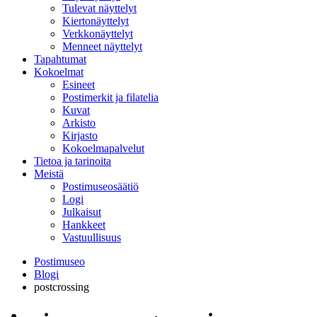
Tulevat näyttelyt
Kiertonäyttelyt
Verkkonäyttelyt
Menneet näyttelyt
Tapahtumat
Kokoelmat
Esineet
Postimerkit ja filatelia
Kuvat
Arkisto
Kirjasto
Kokoelmapalvelut
Tietoa ja tarinoita
Meistä
Postimuseosäätiö
Logi
Julkaisut
Hankkeet
Vastuullisuus
Postimuseo
Blogi
postcrossing