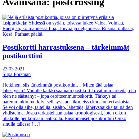
Avainsana:
postcrossing
Postikortti harrastuksena – tärkeimmät
postikorttini
23.03.2021
Silpa Forsman
Hetkinen, siis tärkeimmät postikorttini… Miten tätä asiaa
lähestyisin? Minulle kaikki saamani postikortit ovat niin tärkeitä, että
olen ne säästänyt – jopa osoitteenmuutoskortit. Tärkeys tai
paremminkin merkityksellisyys postikorteissa koostuu eri asioista.
Se voi olla aihe, taiteilija, sisältö, lähettäjä, lähetyspaikka tai näiden
yhdistelmä. Jospa tarkastellaan asiaa kronologisesti, joten eikun
ullakolle penkomaan laatikoita. Ensimmäiset postikorttini Onko
sinulla tallessa […]