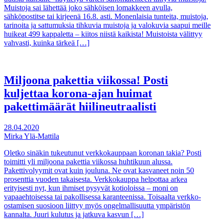
Muistoja sai lähettää joko sähköisen lomakkeen avulla,
sähköpostitse tai kirjeenä 16.8. asti. Monenlaisia tunteita, muistoja,
tarinoita ja sattumuksia tihkuvia muistoja ja valokuvia saapui meille
huikeat 499 kappaletta – kiitos niistä kaikista! Muistoista välittyy
vahvasti, kuinka tärkeä […]
Miljoona pakettia viikossa! Posti
kuljettaa korona-ajan huimat
pakettimäärät hiilineutraalisti
28.04.2020
Mirka Ylä-Mattila
Oletko sinäkin tukeutunut verkkokauppaan koronan takia? Posti
toimitti yli miljoona pakettia viikossa huhtikuun alussa.
Pakettivolyymit ovat kuin jouluna. Ne ovat kasvaneet noin 50
prosenttia vuoden takaisesta. Verkkokauppa helpottaa arkea
erityisesti nyt, kun ihmiset pysyvät kotioloissa – moni on
vapaaehtoisessa tai pakollisessa karanteenissa. Toisaalta verkko-
ostamisen suosioon liittyy myös ongelmallisuutta ympäristön
kannalta. Juuri kulutus ja jatkuva kasvun […]