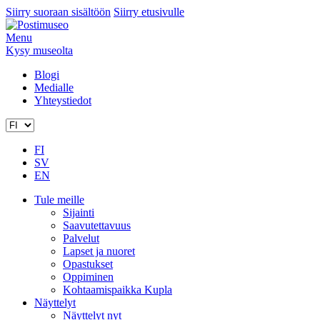
Siirry suoraan sisältöön
Siirry etusivulle
Menu
Kysy museolta
Blogi
Medialle
Yhteystiedot
FI
SV
EN
Tule meille
Sijainti
Saavutettavuus
Palvelut
Lapset ja nuoret
Opastukset
Oppiminen
Kohtaamispaikka Kupla
Näyttelyt
Näyttelyt nyt