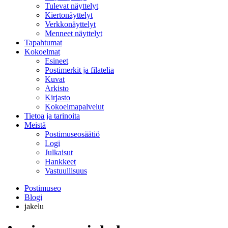
Tulevat näyttelyt
Kiertonäyttelyt
Verkkonäyttelyt
Menneet näyttelyt
Tapahtumat
Kokoelmat
Esineet
Postimerkit ja filatelia
Kuvat
Arkisto
Kirjasto
Kokoelmapalvelut
Tietoa ja tarinoita
Meistä
Postimuseosäätiö
Logi
Julkaisut
Hankkeet
Vastuullisuus
Postimuseo
Blogi
jakelu