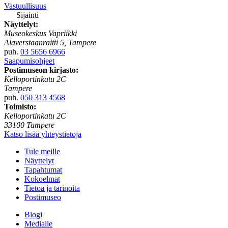
Vastuullisuus
Sijainti
Näyttelyt:
Museokeskus Vapriikki
Alaverstaanraitti 5, Tampere
puh.
03 5656 6966
Saapumisohjeet
Postimuseon kirjasto:
Kelloportinkatu 2C
Tampere
puh.
050 313 4568
Toimisto:
Kelloportinkatu 2C
33100 Tampere
Katso lisää yhteystietoja
Tule meille
Näyttelyt
Tapahtumat
Kokoelmat
Tietoa ja tarinoita
Postimuseo
Blogi
Medialle