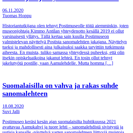
06.11.2020
Tuomas Hoppu
Historiantutkijana olen tehnyt Postimuseolle töitä aiemminkin, joten
museonjohtaja Kimmo Antilan yhteydenotto kesällä 2019 ei ollut
varsinaisesti yllätys. Tällä kertaa sain kuulla Postimuseon
valmistelevan näyttelyä Postista sanomalehtien jakajana. Näyttelyn
tueksi ja mahdollisesti aina julkaisuksi saakka tarvittiin tutkimusta
aiheesta. En muista, tuliko samassa yhteydessä puheeksi, että olin
itsekin opiskeluaikoina jakanut lehteä. En tosin ollut tehnyt
jakelutyötä postille, vaan Aamulehdelle. Mutta homma […]
Suomalaisilla on vahva ja rakas suhde
sanomalehteen
18.08.2020
Suvi Jalli
Postimuseo keräsi kesän ajan suomalaisilta huhtikuussa 2021
avattavaa Aamukahvi ja tuore lehti – sanomalehdistä sivistystä ja
uutisia kansalle -näyttelyä varten sanomalehteen liittyviä muistoja.