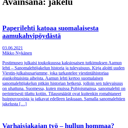
Avainsana:
jakelu
Paperilehti katoaa suomalaisesta
aamukahvipöydästä
03.06.2021
Mikko Nykänen
Postimuseo julkaisi toukokuussa kaksiosaisen tutkimuksen Aamun
lehti – Sanomalehtijakelun historia ja tulevaisuus. Kirja aloitti uuden
Viestin-julkaisusarjamme, joka tarkastelee viestintähistoriaa
ajankohtaisista aiheista. Aamun lehti kertoo suomalaisen
sanomalehtijakelun pitkän historian hetkenä, jolloin sen tulevaisuus
on uhattuna. Suomessa, kuten muissa Pohjoismaissa, sanomalehti on
perinteisesti tilattu kotiin. Tilausmäärät ovat kuitenkin romahtaneet
huippuvuosista ja jatkavat edelleen laskuaan. Samalla sanomalehtien
jakelusta […]
Varhaisjakajan työ – hullun hommaa?