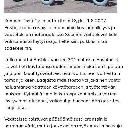
Suomen Posti Oyj muuttui Itella Oyj:ksi 1.6.2007.
Postinjakajien asuissa huomioitiin käytännöllisyys ja
vaatetuksen materiaaleissa Suomen vaihtelevat kelit.
Valikoimasta löytyi asuja helteisiin, pakkasiin tai
sadekeleihin.
Itella muuttui Postiksi vuoden 2015 alussa. Postilaiset
saivat heti käyttöönsä uuden ilmeen mukaisen t-paidan
ja pipon. Muut työvaatteet ovat vaihtuneet vaiheittain
tämän jälkeen. Laajasta mallistosta voi jokainen valita
haluamansa vaatteen käyttötarpeen ja työtehtävän
mukaan. Kylmällä ilmalla kerrospukeutumista varten
löytyy mm. alusasut, väliasut ja huonon sään gore-tex -
suoja-asut.
Vaatteissa toistuvat pääsääntöisesti oranssin ja
harmaan värit, mutta joukossa on myös mustia housuja