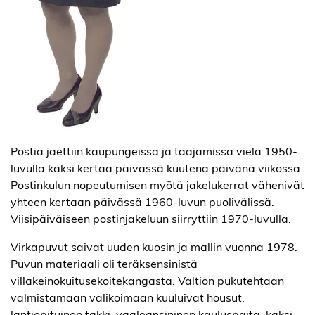
Postia jaettiin kaupungeissa ja taajamissa vielä 1950-
luvulla kaksi kertaa päivässä kuutena päivänä viikossa.
Postinkulun nopeutumisen myötä jakelukerrat vähenivät
yhteen kertaan päivässä 1960-luvun puolivälissä.
Viisipäiväiseen postinjakeluun siirryttiin 1970-luvulla.
Virkapuvut saivat uuden kuosin ja mallin vuonna 1978.
Puvun materiaali oli teräksensinistä
villakeinokuitusekoitekangasta. Valtion pukutehtaan
valmistamaan valikoimaan kuuluivat housut,
lantiopituinen takki, vaaleansininen kauluspaita, kaksi