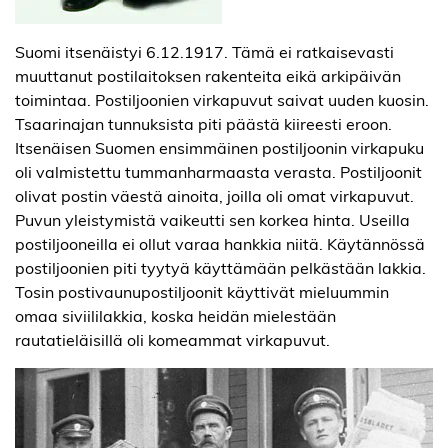
Suomi itsenäistyi 6.12.1917. Tämä ei ratkaisevasti
muuttanut postilaitoksen rakenteita eikä arkipäivän
toimintaa. Postiljoonien virkapuvut saivat uuden kuosin.
Tsaarinajan tunnuksista piti päästä kiireesti eroon.
Itsenäisen Suomen ensimmäinen postiljoonin virkapuku
oli valmistettu tummanharmaasta verasta. Postiljoonit
olivat postin väestä ainoita, joilla oli omat virkapuvut.
Puvun yleistymistä vaikeutti sen korkea hinta. Useilla
postiljooneilla ei ollut varaa hankkia niitä. Käytännössä
postiljoonien piti tyytyä käyttämään pelkästään lakkia.
Tosin postivaunupostiljoonit käyttivät mieluummin
omaa siviililakkia, koska heidän mielestään
rautatieläisillä oli komeammat virkapuvut.