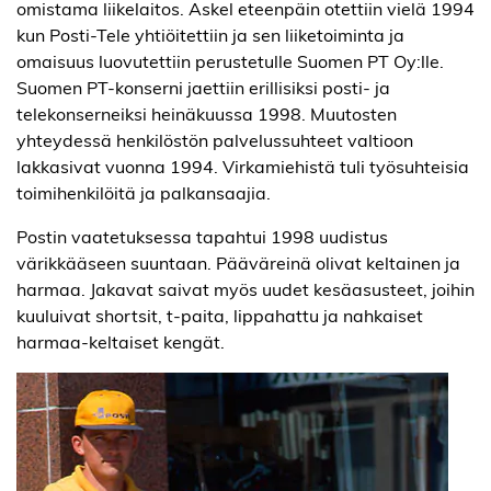
omistama liikelaitos. Askel eteenpäin otettiin vielä 1994
kun Posti-Tele yhtiöitettiin ja sen liiketoiminta ja
omaisuus luovutettiin perustetulle Suomen PT Oy:lle.
Suomen PT-konserni jaettiin erillisiksi posti- ja
telekonserneiksi heinäkuussa 1998. Muutosten
yhteydessä henkilöstön palvelussuhteet valtioon
lakkasivat vuonna 1994. Virkamiehistä tuli työsuhteisia
toimihenkilöitä ja palkansaajia.
Postin vaatetuksessa tapahtui 1998 uudistus
värikkääseen suuntaan. Pääväreinä olivat keltainen ja
harmaa. Jakavat saivat myös uudet kesäasusteet, joihin
kuuluivat shortsit, t-paita, lippahattu ja nahkaiset
harmaa-keltaiset kengät.