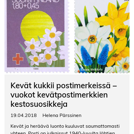
Kevät kukkii postimerkeissä –
vuokot kevätpostimerkkien
kestosuosikkeja
19.04.2018
Helena Pärssinen
Kevät ja heräävä luonto kuuluvat saumattomasti
yhteen. Posti on julkaissut 1940-luvulta lähtien