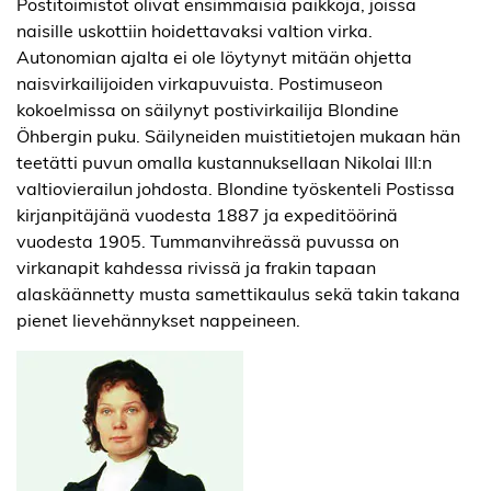
Postitoimistot olivat ensimmäisiä paikkoja, joissa
naisille uskottiin hoidettavaksi valtion virka.
Autonomian ajalta ei ole löytynyt mitään ohjetta
naisvirkailijoiden virkapuvuista. Postimuseon
kokoelmissa on säilynyt postivirkailija Blondine
Öhbergin puku. Säilyneiden muistitietojen mukaan hän
teetätti puvun omalla kustannuksellaan Nikolai III:n
valtiovierailun johdosta. Blondine työskenteli Postissa
kirjanpitäjänä vuodesta 1887 ja expeditöörinä
vuodesta 1905. Tummanvihreässä puvussa on
virkanapit kahdessa rivissä ja frakin tapaan
alaskäännetty musta samettikaulus sekä takin takana
pienet lievehännykset nappeineen.