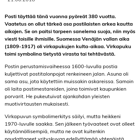
Posti täyttää tänä vuonna pyöreät 380 vuotta.
Vaatetus on ollut tärkeä osa postilaisten arkea kautta
aikojen. Se on paitsi tarpeen sanelema suoja, niin myös
viesti toisille ihmisille. Suomessa Venäjän vallan aika
(1809-1917) oli virkapukujen kulta-aikaa. Virkapuku
toimi symbolina tietystä virasta tai tehtävästä.
Postin perustamisvaiheessa 1600-luvulla postia
kuljettivat postitalonpojat renkeineen jalan. Asuna oli
sama asu, jota käytettiin muissakin askareissa. Samoin
oli laita postimestareiden, joina toimivat kaupunkien
porvarit. He pukeutuivat ajankohdan yleisten
muotivirtausten mukaisesti.
Virkapuvun symbolimerkitys säilyi, mutta heikkeni
1970-luvulle saakka. Sen jälkeen työvaateet ovat olleet
käytännöllisempiä, mutta ne ovat kuitenkin
noudattaneet yrityskuvan edellyttämää yhtenäistä