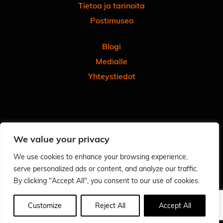
Tietoa ja tarinoita
Postimuseo
Blogi
Medialle
Yhteystiedot
Facebook
Instagram
Linkedin
Youtube
Tiktok
We value your privacy
Tilaa uutiskirjeemme
Anna meille palautetta
We use cookies to enhance your browsing experience,
serve personalized ads or content, and analyze our traffic.
Arvioi käyntisi Googlessa - autat meitä ja muita
By clicking "Accept All", you consent to our use of cookies.
Tietosuoja
Saavutettavuusseloste
Customize
Reject All
Accept All