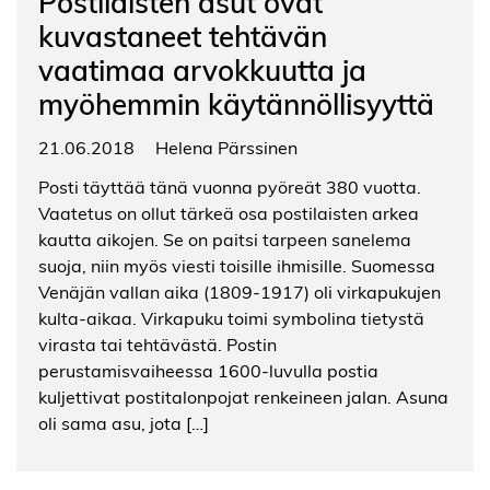
Postilaisten asut ovat
kuvastaneet tehtävän
vaatimaa arvokkuutta ja
myöhemmin käytännöllisyyttä
21.06.2018
Helena Pärssinen
Posti täyttää tänä vuonna pyöreät 380 vuotta.
Vaatetus on ollut tärkeä osa postilaisten arkea
kautta aikojen. Se on paitsi tarpeen sanelema
suoja, niin myös viesti toisille ihmisille. Suomessa
Venäjän vallan aika (1809-1917) oli virkapukujen
kulta-aikaa. Virkapuku toimi symbolina tietystä
virasta tai tehtävästä. Postin
perustamisvaiheessa 1600-luvulla postia
kuljettivat postitalonpojat renkeineen jalan. Asuna
oli sama asu, jota […]