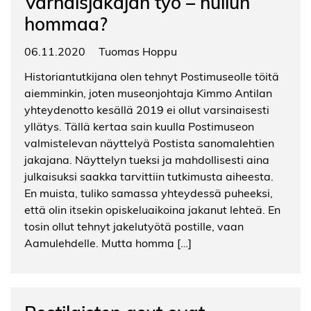
Varhaisjakajan työ – hullun
hommaa?
06.11.2020
Tuomas Hoppu
Historiantutkijana olen tehnyt Postimuseolle töitä
aiemminkin, joten museonjohtaja Kimmo Antilan
yhteydenotto kesällä 2019 ei ollut varsinaisesti
yllätys. Tällä kertaa sain kuulla Postimuseon
valmistelevan näyttelyä Postista sanomalehtien
jakajana. Näyttelyn tueksi ja mahdollisesti aina
julkaisuksi saakka tarvittiin tutkimusta aiheesta.
En muista, tuliko samassa yhteydessä puheeksi,
että olin itsekin opiskeluaikoina jakanut lehteä. En
tosin ollut tehnyt jakelutyötä postille, vaan
Aamulehdelle. Mutta homma […]