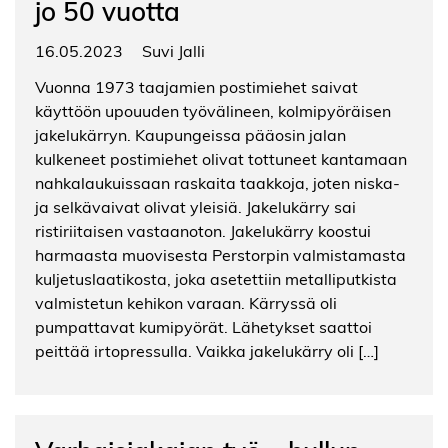
jo 50 vuotta
16.05.2023
Suvi Jalli
Vuonna 1973 taajamien postimiehet saivat
käyttöön upouuden työvälineen, kolmipyöräisen
jakelukärryn. Kaupungeissa pääosin jalan
kulkeneet postimiehet olivat tottuneet kantamaan
nahkalaukuissaan raskaita taakkoja, joten niska-
ja selkävaivat olivat yleisiä. Jakelukärry sai
ristiriitaisen vastaanoton. Jakelukärry koostui
harmaasta muovisesta Perstorpin valmistamasta
kuljetuslaatikosta, joka asetettiin metalliputkista
valmistetun kehikon varaan. Kärryssä oli
pumpattavat kumipyörät. Lähetykset saattoi
peittää irtopressulla. Vaikka jakelukärry oli […]