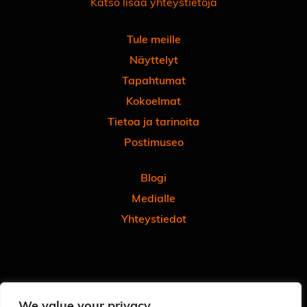
Katso lisää yhteystietoja
Tule meille
Näyttelyt
Tapahtumat
Kokoelmat
Tietoa ja tarinoita
Postimuseo
Blogi
Medialle
Yhteystiedot
Facebook
Instagram
Linkedin
Youtube
Tiktok
We value your privacy
Tilaa uutiskirjeemme