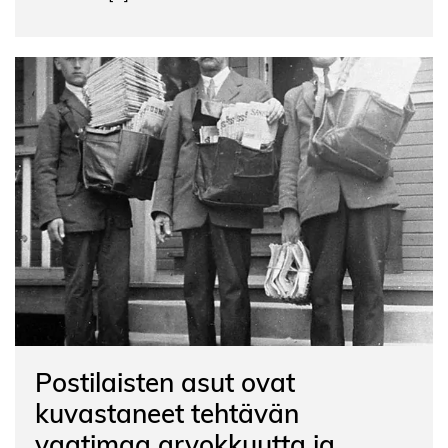
Postilaisten asut ovat
kuvastaneet tehtävän
vaatimaa arvokkuutta ja