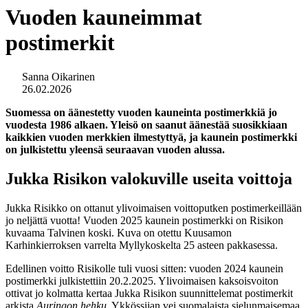
Vuoden kauneimmat
postimerkit
Sanna Oikarinen
26.02.2026
Suomessa on äänestetty vuoden kauneinta postimerkkiä jo
vuodesta 1986 alkaen. Yleisö on saanut äänestää suosikkiaan
kaikkien vuoden merkkien ilmestyttyä, ja kaunein postimerkki
on julkistettu yleensä seuraavan vuoden alussa.
Jukka Risikon valokuville useita voittoja
Jukka Risikko on ottanut ylivoimaisen voittoputken postimerkeillään
jo neljättä vuotta! Vuoden 2025 kaunein postimerkki on Risikon
kuvaama Talvinen koski. Kuva on otettu Kuusamon
Karhinkierroksen varrelta Myllykoskelta 25 asteen pakkasessa.
Edellinen voitto Risikolle tuli vuosi sitten: vuoden 2024 kaunein
postimerkki julkistettiin 20.2.2025. Ylivoimaisen kaksoisvoiton
ottivat jo kolmatta kertaa Jukka Risikon suunnittelemat postimerkit
arkista
Auringon hehku
. Ykkössijan vei suomalaista sielunmaisemaa