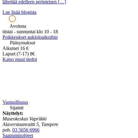
lähettää edelleen perinteisen […]
Lue lisää blogista
Avoinna
tiistai - sunnuntai klo 10 - 18
Poikkeukset aukioloaikoihin
Pääsymaksut
Aikuiset 16 €
Lapset (7-17) 8€
Katso muut tiedot
Vastuullisuus
Sijainti
Näyttelyt:
Museokeskus Vapriikki
Alaverstaanraitti 5, Tampere
puh.
03 5656 6966
Saapumisohjeet