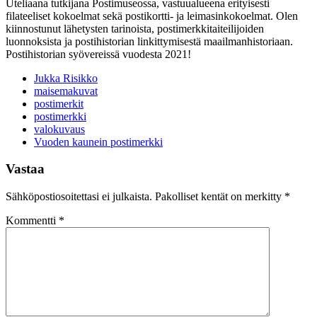
Uteliaana tutkijana Postimuseossa, vastuualueena erityisesti
filateeliset kokoelmat sekä postikortti- ja leimasinkokoelmat. Olen
kiinnostunut lähetysten tarinoista, postimerkkitaiteilijoiden
luonnoksista ja postihistorian linkittymisestä maailmanhistoriaan.
Postihistorian syövereissä vuodesta 2021!
Jukka Risikko
maisemakuvat
postimerkit
postimerkki
valokuvaus
Vuoden kaunein postimerkki
Vastaa
Sähköpostiosoitettasi ei julkaista.
Pakolliset kentät on merkitty
*
Kommentti
*