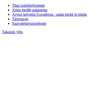
Tilaa uutiskirjeemme
Anna meille palautetta
Arvioi käyntisi Googlessa - autat meitä ja muita
Tietosuoja
Saavutettavuusseloste
Takaisin ylös