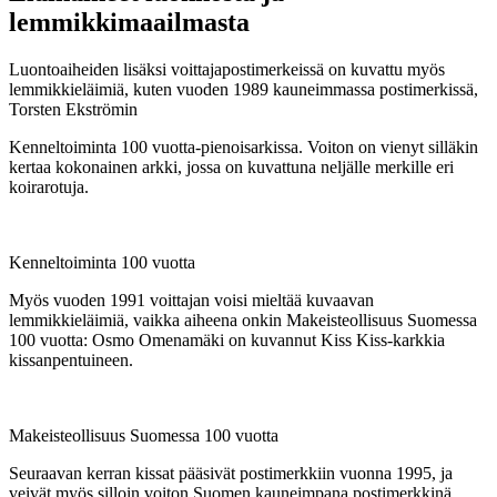
lemmikkimaailmasta
Luontoaiheiden lisäksi voittajapostimerkeissä on kuvattu myös
lemmikkieläimiä, kuten vuoden 1989 kauneimmassa postimerkissä,
Torsten Ekströmin
Kenneltoiminta 100 vuotta-pienoisarkissa. Voiton on vienyt silläkin
kertaa kokonainen arkki, jossa on kuvattuna neljälle merkille eri
koirarotuja.
Kenneltoiminta 100 vuotta
Myös vuoden 1991 voittajan voisi mieltää kuvaavan
lemmikkieläimiä, vaikka aiheena onkin Makeisteollisuus Suomessa
100 vuotta: Osmo Omenamäki on kuvannut Kiss Kiss-karkkia
kissanpentuineen.
Makeisteollisuus Suomessa 100 vuotta
Seuraavan kerran kissat pääsivät postimerkkiin vuonna 1995, ja
veivät myös silloin voiton Suomen kauneimpana postimerkkinä.