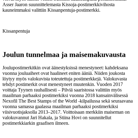
Asser Jaaron suunnittelemasta Kissoja-postimerkkivihosta
kauneimmaksi valittiin Kissanpentuja-postimerkki.
Kissanpentuja
Joulun tunnelmaa ja maisemakuvausta
Joulupostimerkitkin ovat äänestyksissä menestyneet: kahdeksana
vuonna jouluaiheet ovat haalineet eniten ääniä. Niiden joukosta
löytyy myös valokuvista toteutettuja postimerkkejä. Valokuvasta
tehdyt postimerkit ovat menestyneet muutenkin. Vuoden 2017
voittaja Tyynen rauhallisesti – Pilviä saaristossa valittiin myös
maailman parhaaksi postimerkiksi vuonna 2018 kansainvälisessä
Nexofil The Best Stamps of the World -kilpailussa sekä seuraavana
vuonna samassa gaalassa maailman parhaaksi postimerkiksi
viisivuotisjaksolla 2013–2017. Voittoisaan merkkiin maiseman on
valokuvannut Jari Hakala, ja Stiina Hovi on suunnitellut
postimerkkiarkin graafisen ilmeen.