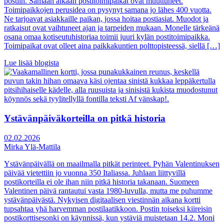
postiin. Samaan aikaan postitoimipaikat ovat muuttuneet.
Toimipaikkojen perusidea on pysynyt samana jo lähes 400 vuotta.
Ne tarjoavat asiakkaille paikan, jossa hoitaa postiasiat. Muodot ja
ratkaisut ovat vaihtuneet ajan ja tarpeiden mukaan. Monelle tärkeänä
osana omaa kotiseutuhistoriaa toimii juuri kylän postitoimipaikka.
Toimipaikat ovat olleet aina paikkakuntien polttopisteessä, siellä […]
Lue lisää blogista
Ystävänpäiväkorteilla on pitkä historia
02.02.2026
Mirka Ylä-Mattila
Ystävänpäivällä on maailmalla pitkät perinteet. Pyhän Valentinuksen
päivää vietettiin jo vuonna 350 Italiassa. Juhlaan liittyvillä
postikorteilla ei ole ihan niin pitkä historia takanaan. Suomeen
Valentinen päivä rantautui vasta 1980-luvulla, mutta me puhumme
ystävänpäivästä. Nykyisen digitaalisen viestinnän aikana kortti
tupsahtaa yhä harvemman postilaatikkoon. Postin toiseksi kiireisin
postikorttisesonki on käynnissä, kun ystäviä muistetaan 14.2. Moni