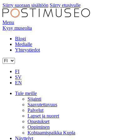
Siirry suoraan sisältöön
Siirry etusivulle
Menu
Kysy museolta
Blogi
Medialle
Yhteystiedot
FI
SV
EN
Tule meille
Sijainti
Saavutettavuus
Palvelut
Lapset ja nuoret
Opastukset
Oppiminen
Kohtaamispaikka Kupla
Näyttelyt