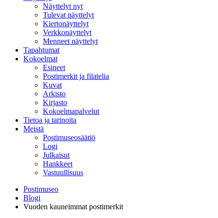
Näyttelyt nyt
Tulevat näyttelyt
Kiertonäyttelyt
Verkkonäyttelyt
Menneet näyttelyt
Tapahtumat
Kokoelmat
Esineet
Postimerkit ja filatelia
Kuvat
Arkisto
Kirjasto
Kokoelmapalvelut
Tietoa ja tarinoita
Meistä
Postimuseosäätiö
Logi
Julkaisut
Hankkeet
Vastuullisuus
Postimuseo
Blogi
Vuoden kauneimmat postimerkit