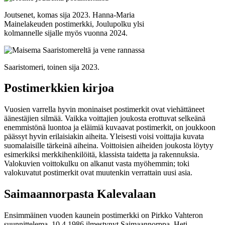
Joutsenet, komas sija 2023. Hanna-Maria
Mainelakeuden postimerkki, Joulupolku ylsi
kolmannelle sijalle myös vuonna 2024.
Saaristomeri, toinen sija 2023.
Postimerkkien kirjoa
Vuosien varrella hyvin moninaiset postimerkit ovat viehättäneet
äänestäjien silmää. Vaikka voittajien joukosta erottuvat selkeänä
enemmistönä luontoa ja eläimiä kuvaavat postimerkit, on joukkoon
päässyt hyvin erilaisiakin aiheita. Yleisesti voisi voittajia kuvata
suomalaisille tärkeinä aiheina. Voittoisien aiheiden joukosta löytyy
esimerkiksi merkkihenkilöitä, klassista taidetta ja rakennuksia.
Valokuvien voittokulku on alkanut vasta myöhemmin; toki
valokuvatut postimerkit ovat muutenkin verrattain uusi asia.
Saimaannorpasta Kalevalaan
Ensimmäinen vuoden kaunein postimerkki on Pirkko Vahteron
suunnittelema, 10.4.1986 ilmestynyt Saimaannorppa. Heti