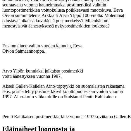
seuraavana vuonna kauneimmaksi postimerkiksi valittiin
luontopostimerkkien voittokulusta poikkeavasti muotokuva, Eeva
Oivon suunnittelema Arkkiatri Arvo Ylppö 100 vuotta. Molemmat
edustavat aikansa kuvakieltä postimerkeissä. Mitenhän ne
menestyisivät äänestyksessä nykypostimerkkien joukossa?
Ensimmäinen valittu vuoden kaunein, Eeva
Oivon Saimaannorppa.
Arvo Ylpön kunniaksi julkaistu postimerkki
voitti äänestyksen vuonna 1987.
Akseli Gallen-Kallelan Aino-triptyykki on suomalaisten rakastama
teos, ja siitä tehty postimerkkivihko otti puolestaan voiton vuonna
1997. Aino-tarun vihkoarkille on ikuistanut Pentti Rahikainen.
Pentti Rahikaisen postimerkkiarkille vuonna 1997 sovittama Gallen-Ka
Eläinaiheet luonnosta ja