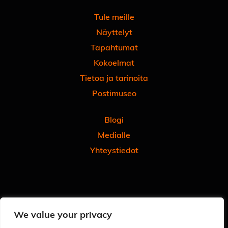
Tule meille
Näyttelyt
Tapahtumat
Kokoelmat
Tietoa ja tarinoita
Postimuseo
Blogi
Medialle
Yhteystiedot
Facebook
Instagram
Linkedin
Youtube
Tiktok
We value your privacy
Tilaa uutiskirjeemme