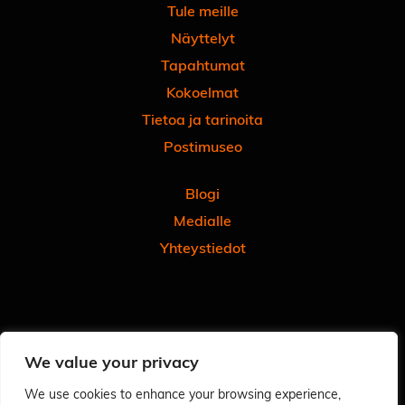
Tule meille
Näyttelyt
Tapahtumat
Kokoelmat
Tietoa ja tarinoita
Postimuseo
Blogi
Medialle
Yhteystiedot
Facebook
Instagram
Linkedin
Youtube
Tiktok
We value your privacy
Tilaa uutiskirjeemme
Anna meille palautetta
We use cookies to enhance your browsing experience,