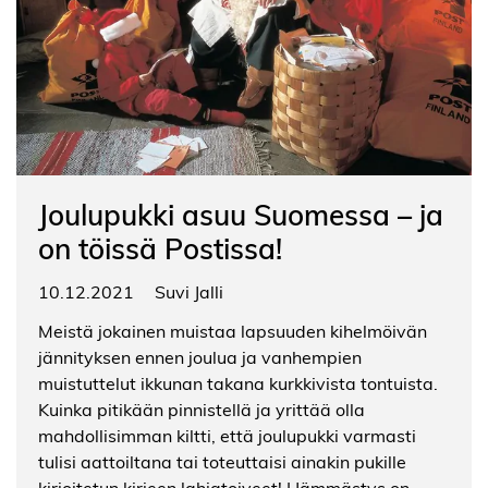
Joulupukki asuu Suomessa – ja
on töissä Postissa!
10.12.2021
Suvi Jalli
Meistä jokainen muistaa lapsuuden kihelmöivän
jännityksen ennen joulua ja vanhempien
muistuttelut ikkunan takana kurkkivista tontuista.
Kuinka pitikään pinnistellä ja yrittää olla
mahdollisimman kiltti, että joulupukki varmasti
tulisi aattoiltana tai toteuttaisi ainakin pukille
kirjoitetun kirjeen lahjatoiveet! Hämmästys on