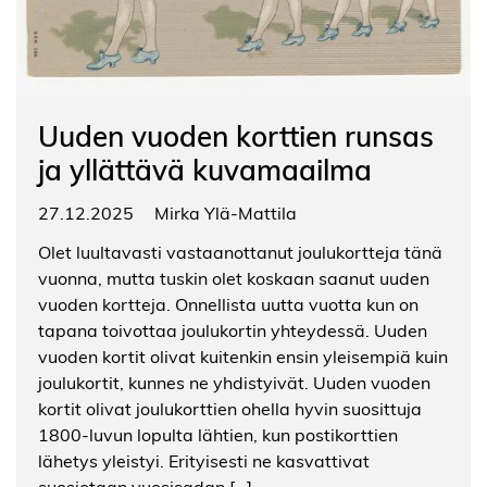
Uuden vuoden korttien runsas
ja yllättävä kuvamaailma
27.12.2025
Mirka Ylä-Mattila
Olet luultavasti vastaanottanut joulukortteja tänä
vuonna, mutta tuskin olet koskaan saanut uuden
vuoden kortteja. Onnellista uutta vuotta kun on
tapana toivottaa joulukortin yhteydessä. Uuden
vuoden kortit olivat kuitenkin ensin yleisempiä kuin
joulukortit, kunnes ne yhdistyivät. Uuden vuoden
kortit olivat joulukorttien ohella hyvin suosittuja
1800-luvun lopulta lähtien, kun postikorttien
lähetys yleistyi. Erityisesti ne kasvattivat
suosiotaan vuosisadan […]