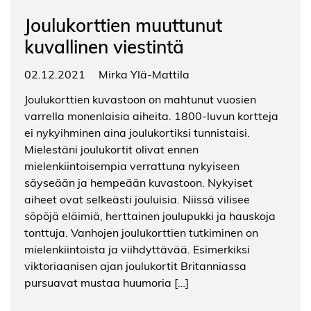
Joulukorttien muuttunut
kuvallinen viestintä
02.12.2021
Mirka Ylä-Mattila
Joulukorttien kuvastoon on mahtunut vuosien
varrella monenlaisia aiheita. 1800-luvun kortteja
ei nykyihminen aina joulukortiksi tunnistaisi.
Mielestäni joulukortit olivat ennen
mielenkiintoisempia verrattuna nykyiseen
säyseään ja hempeään kuvastoon. Nykyiset
aiheet ovat selkeästi jouluisia. Niissä vilisee
söpöjä eläimiä, herttainen joulupukki ja hauskoja
tonttuja. Vanhojen joulukorttien tutkiminen on
mielenkiintoista ja viihdyttävää. Esimerkiksi
viktoriaanisen ajan joulukortit Britanniassa
pursuavat mustaa huumoria […]