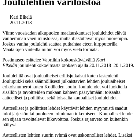
Joululehtien väriloistoa
Kari Elkelä
20.11.2018
Viime vuosisadan alkupuolen maalauskantiset joululehdet elävät
vanhemman väen muistoissa, mutta ihastuttavat myös nuorempia.
Joskus vanha joululehti saattaa putkahtaa eteen kirpputorilla.
Maatalojen vinteillä niihin voi myös vielä törmätä.
Postimuseo esittelee Vapriikin kokouskäytävällä
Kari
Elkelän
joululehtikokoelmasta otoksen ajalla 20.11.2018–20.1.2019.
Joululehtiä ovat jouluaiheiset erillisjulkaisut kuten lastenlehti
Joulupukki sekä säännöllisesti julkaistavien lehtien jouluaiheiset
erikoisnumerot kuten Kotilieden Joulu. Joululehdet voi luokitella
sisällön ja tavoitteiden mukaan kahteen pääryhmään: toisaalta
aatteelliset ja poliittiset sekä toisaalta kaupalliset joululehdet.
Aatteelliset ja poliittiset lehdet käyttävät lehtien myynnistä saadut
tulot järjestön tai puolueen toiminnan tukemiseen. Kaupalliset lehdet
sen sijaan tavoittelevat liikevoittoa. Joskus rajanveto on kuitenkin
häilyvä.
Aatteellisten lehtien suurin ryhmä ovat uskonnolliset lehdet. Lisäksi