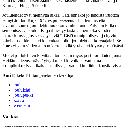
lehtiä kuvittanut Eeli Jaatinen sekä lastenlehtiä kuvittaneet Maija
Karma ja Helga Sjöstedt.
Joululehdet ovat mennyttä aikaa. Tätä ennakoi jo lehdistä irtiottoa
tehnyt Joulun Kirja 1947 esipuheessaan: ”Luulemme, että
tavanmukainen joululehtimuoto on vanhentunut. Aika on kulkenut
sen ohitse. … Joulun Kirja ilmestyy tästä lähtien joka vuoden
marraskuussa, jos se saa ystäviä.” Tästä monipuolisesta ja hyvin
toimitetusta kirjasta ei kuitenkaan ollut joululehtien korvaajaksi. Se
ilmestyi vain yhden ainoan kerran, sillä ystäviä ei löytynyt riittävästi.
Monet joululehtien kuvittajat tunnetaan myös postikorttitaiteilijoina.
Heidän taiteensa näyttäytyy kuitenkin vaikuttavampana
isompikokoisissa aikakauslehdissä ja varsinkin niiden kansikuvissa.
Kari Elkelä
FT, tamperelainen keräilijä
joulu
joululehti
joulupukki
koivu
wendelin
Vastaa