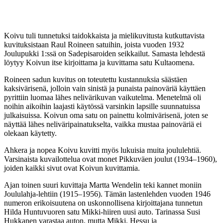
Koivu tuli tunnetuksi taidokkaista ja mielikuvitusta kutkuttavista
kuvituksistaan Raul Roineen satuihin, joista vuoden 1932
Joulupukki 1:ssä on Sadepisaroiden seikkailut. Samasta lehdestä
löytyy Koivun itse kirjoittama ja kuvittama satu Kultaomena.
Roineen sadun kuvitus on toteutettu kustannuksia säästäen
kaksivärisenä, jolloin vain sinistä ja punaista painoväriä käyttäen
pyrittiin luomaa lähes nelivärikuvan vaikutelma. Menetelmä oli
noihin aikoihin laajasti käytössä varsinkin lapsille suunnatuissa
julkaisuissa. Koivun oma satu on painettu kolmivärisenä, joten se
näyttää lähes neliväripainatukselta, vaikka mustaa painoväriä ei
olekaan käytetty.
Ahkera ja nopea Koivu kuvitti myös lukuisia muita joululehtiä.
Varsinaista kuvailottelua ovat monet Pikkuväen joulut (1934–1960),
joiden kaikki sivut ovat Koivun kuvittamia.
Ajan toinen suuri kuvittaja Martta Wendelin teki kannet moniin
Joululahja-lehtiin (1915–1956). Tämän lastenlehden vuoden 1946
numeron erikoisuutena on uskonnollisena kirjoittajana tunnetun
Hilda Huntuvuoren satu Mikki-hiiren uusi auto. Tarinassa Susi
Hukkanen varastaa auton, mutta Mikki, Hessu ja