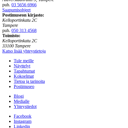
puh.
03 5656 6966
Saapumisohjeet
Postimuseon kirjasto:
Kelloportinkatu 2C
Tampere
puh.
050 313 4568
Toimisto:
Kelloportinkatu 2C
33100 Tampere
Katso lisää yhteystietoja
Tule meille
Näyttelyt
Tapahtumat
Kokoelmat
Tietoa ja tarinoita
Postimuseo
Blogi
Medialle
Yhteystiedot
Facebook
Instagram
Linkedin