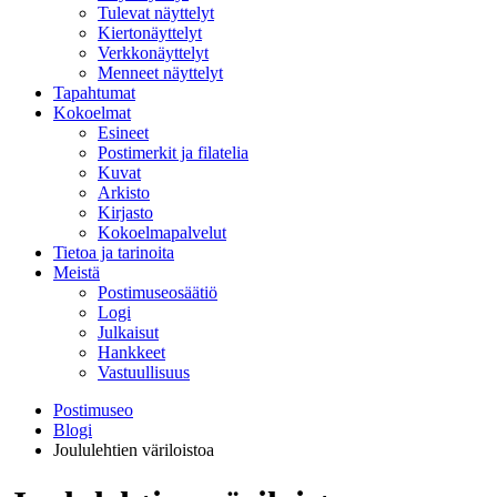
Tulevat näyttelyt
Kiertonäyttelyt
Verkkonäyttelyt
Menneet näyttelyt
Tapahtumat
Kokoelmat
Esineet
Postimerkit ja filatelia
Kuvat
Arkisto
Kirjasto
Kokoelmapalvelut
Tietoa ja tarinoita
Meistä
Postimuseosäätiö
Logi
Julkaisut
Hankkeet
Vastuullisuus
Postimuseo
Blogi
Joululehtien väriloistoa