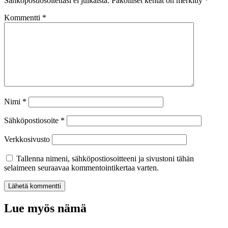
Sähköpostiosoitettasi ei julkaista.
Pakolliset kentät on merkitty
*
Kommentti
*
Nimi
*
Sähköpostiosoite
*
Verkkosivusto
Tallenna nimeni, sähköpostiosoitteeni ja sivustoni tähän
selaimeen seuraavaa kommentointikertaa varten.
Lue myös nämä