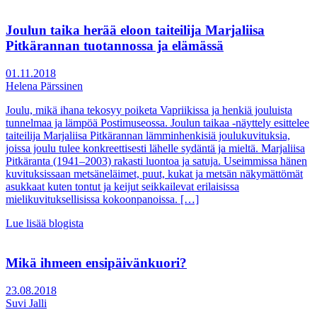
Joulun taika herää eloon taiteilija Marjaliisa
Pitkärannan tuotannossa ja elämässä
01.11.2018
Helena Pärssinen
Joulu, mikä ihana tekosyy poiketa Vapriikissa ja henkiä jouluista
tunnelmaa ja lämpöä Postimuseossa. Joulun taikaa -näyttely esittelee
taiteilija Marjaliisa Pitkärannan lämminhenkisiä joulukuvituksia,
joissa joulu tulee konkreettisesti lähelle sydäntä ja mieltä. Marjaliisa
Pitkäranta (1941–2003) rakasti luontoa ja satuja. Useimmissa hänen
kuvituksissaan metsäneläimet, puut, kukat ja metsän näkymättömät
asukkaat kuten tontut ja keijut seikkailevat erilaisissa
mielikuvituksellisissa kokoonpanoissa. […]
Lue lisää blogista
Mikä ihmeen ensipäivänkuori?
23.08.2018
Suvi Jalli