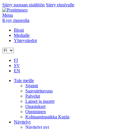
Siirry suoraan sisältöön
Siirry etusivulle
Menu
Kysy museolta
Blogi
Medialle
Yhteystiedot
FI
SV
EN
Tule meille
Sijainti
Saavutettavuus
Palvelut
Lapset ja nuoret
Opastukset
Oppiminen
Kohtaamispaikka Kupla
Näyttelyt
Näyttelyt nyt