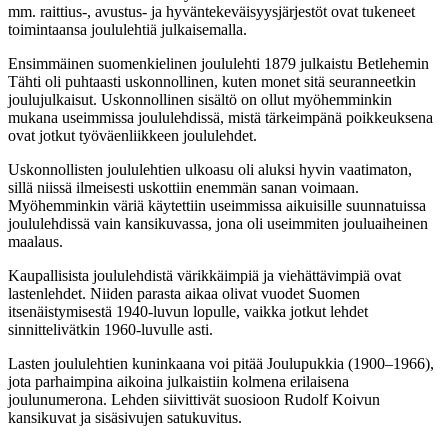
mm. raittius-, avustus- ja hyväntekeväisyysjärjestöt ovat tukeneet
toimintaansa joululehtiä julkaisemalla.
Ensimmäinen suomenkielinen joululehti 1879 julkaistu Betlehemin
Tähti oli puhtaasti uskonnollinen, kuten monet sitä seuranneetkin
joulujulkaisut. Uskonnollinen sisältö on ollut myöhemminkin
mukana useimmissa joululehdissä, mistä tärkeimpänä poikkeuksena
ovat jotkut työväenliikkeen joululehdet.
Uskonnollisten joululehtien ulkoasu oli aluksi hyvin vaatimaton,
sillä niissä ilmeisesti uskottiin enemmän sanan voimaan.
Myöhemminkin väriä käytettiin useimmissa aikuisille suunnatuissa
joululehdissä vain kansikuvassa, jona oli useimmiten jouluaiheinen
maalaus.
Kaupallisista joululehdistä värikkäimpiä ja viehättävimpiä ovat
lastenlehdet. Niiden parasta aikaa olivat vuodet Suomen
itsenäistymisestä 1940-luvun lopulle, vaikka jotkut lehdet
sinnittelivätkin 1960-luvulle asti.
Lasten joululehtien kuninkaana voi pitää Joulupukkia (1900–1966),
jota parhaimpina aikoina julkaistiin kolmena erilaisena
joulunumerona. Lehden siivittivät suosioon Rudolf Koivun
kansikuvat ja sisäsivujen satukuvitus.