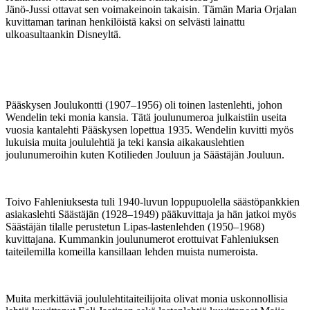
Jänö-Jussi ottavat sen voimakeinoin takaisin. Tämän Maria Orjalan
kuvittaman tarinan henkilöistä kaksi on selvästi lainattu
ulkoasultaankin Disneyltä.
Pääskysen Joulukontti (1907–1956) oli toinen lastenlehti, johon
Wendelin teki monia kansia. Tätä joulunumeroa julkaistiin useita
vuosia kantalehti Pääskysen lopettua 1935. Wendelin kuvitti myös
lukuisia muita joululehtiä ja teki kansia aikakauslehtien
joulunumeroihin kuten Kotilieden Jouluun ja Säästäjän Jouluun.
Toivo Fahleniuksesta tuli 1940-luvun loppupuolella säästöpankkien
asiakaslehti Säästäjän (1928–1949) pääkuvittaja ja hän jatkoi myös
Säästäjän tilalle perustetun Lipas-lastenlehden (1950–1968)
kuvittajana. Kummankin joulunumerot erottuivat Fahleniuksen
taiteilemilla komeilla kansillaan lehden muista numeroista.
Muita merkittäviä joululehtitaiteilijoita olivat monia uskonnollisia