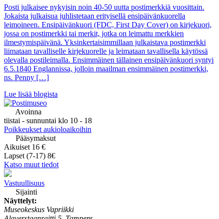
Posti julkaisee nykyisin noin 40-50 uutta postimerkkiä vuosittain.
Jokaista julkaisua juhlistetaan erityisellä ensipäivänkuorella
leimoineen. Ensipäivänkuori (FDC, First Day Cover) on kirjekuori,
jossa on postimerkki tai merkit, jotka on leimattu merkkien
ilmestymispäivänä. Yksinkertaisimmillaan julkaistava postimerkki
liimataan tavalliselle kirjekuorelle ja leimataan tavallisella käytössä
olevalla postileimalla. Ensimmäinen tällainen ensipäivänkuori syntyi
6.5.1840 Englannissa, jolloin maailman ensimmäinen postimerkki,
ns. Penny […]
Lue lisää blogista
Avoinna
tiistai - sunnuntai klo 10 - 18
Poikkeukset aukioloaikoihin
Pääsymaksut
Aikuiset 16 €
Lapset (7-17) 8€
Katso muut tiedot
Vastuullisuus
Sijainti
Näyttelyt:
Museokeskus Vapriikki
Alaverstaanraitti 5, Tampere