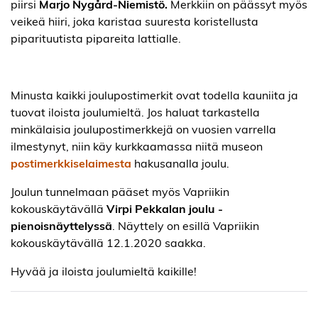
piirsi
Marjo Nygård-Niemistö.
Merkkiin on päässyt myös
veikeä hiiri, joka karistaa suuresta koristellusta
piparituutista pipareita lattialle.
Minusta kaikki joulupostimerkit ovat todella kauniita ja
tuovat iloista joulumieltä. Jos haluat tarkastella
minkälaisia joulupostimerkkejä on vuosien varrella
ilmestynyt, niin käy kurkkaamassa niitä museon
postimerkkiselaimesta
hakusanalla joulu.
Joulun tunnelmaan pääset myös Vapriikin
kokouskäytävällä
Virpi Pekkalan joulu -
pienoisnäyttelyssä
. Näyttely on esillä Vapriikin
kokouskäytävällä 12.1.2020 saakka.
Hyvää ja iloista joulumieltä kaikille!