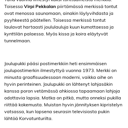
Toisessa
Virpi Pekkalan
piirtämässä merkissä tontut
ovat menossa saunomaan, ainakin löylyvihdasta ja
pyyhkeestä päätellen. Toisessa merkissä tontut
laulavat hartaasti joululauluja kuun kumottaessa ja
kynttilän palaessa. Myös kissa ja koira eläytyvät
tunnelmaan.
Joulupukki pääsi postimerkkiin heti ensimmäisen
joulupostimerkin ilmestyttyä vuonna 1973. Merkki on
minusta graafisuudessaan moderni, vaikka aihe on
hyvin perinteinen. Joulupukki on lähtenyt lahjasäkin
kanssa poron vetämässä ahkiossa tapaamaan lahjoja
odottavia lapsia. Matka on pitkä, mutta onneksi pukilla
riittää kokemusta. Muistan hyvin jännityksen kipristelyn
vatsassa, kun lapsena seurasin televisiosta pukin
lähtöä Korvatunturilta.