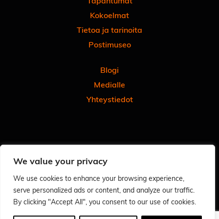
Tapahtumat
Kokoelmat
Tietoa ja tarinoita
Postimuseo
Blogi
Medialle
Yhteystiedot
Facebook
Instagram
Linkedin
Youtube
Tiktok
We value your privacy
Tilaa uutiskirjeemme
Anna meille palautetta
We use cookies to enhance your browsing experience,
serve personalized ads or content, and analyze our traffic.
Arvioi käyntisi Googlessa - autat meitä ja muita
By clicking "Accept All", you consent to our use of cookies.
Tietosuoja