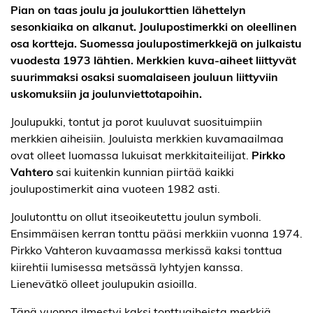
Pian on taas joulu ja joulukorttien lähettelyn
sesonkiaika on alkanut. Joulupostimerkki on oleellinen
osa kortteja. Suomessa joulupostimerkkejä on julkaistu
vuodesta 1973 lähtien. Merkkien kuva-aiheet liittyvät
suurimmaksi osaksi suomalaiseen jouluun liittyviin
uskomuksiin ja joulunviettotapoihin.
Joulupukki, tontut ja porot kuuluvat suosituimpiin
merkkien aiheisiin. Jouluista merkkien kuvamaailmaa
ovat olleet luomassa lukuisat merkkitaiteilijat.
Pirkko
Vahtero
sai kuitenkin kunnian piirtää kaikki
joulupostimerkit aina vuoteen 1982 asti.
Joulutonttu on ollut itseoikeutettu joulun symboli.
Ensimmäisen kerran tonttu pääsi merkkiin vuonna 1974.
Pirkko Vahteron kuvaamassa merkissä kaksi tonttua
kiirehtii lumisessa metsässä lyhtyjen kanssa.
Lienevätkö olleet joulupukin asioilla.
Tänä vuonna ilmestyi kaksi tonttuaiheista merkkiä.