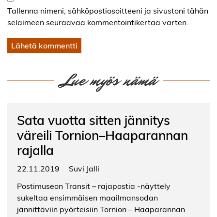
Tallenna nimeni, sähköpostiosoitteeni ja sivustoni tähän
selaimeen seuraavaa kommentointikertaa varten.
Lue myös nämä
Sata vuotta sitten jännitys
väreili Tornion–Haaparannan
rajalla
22.11.2019
Suvi Jalli
Postimuseon Transit – rajapostia -näyttely
sukeltaa ensimmäisen maailmansodan
jännittäviin pyörteisiin Tornion – Haaparannan