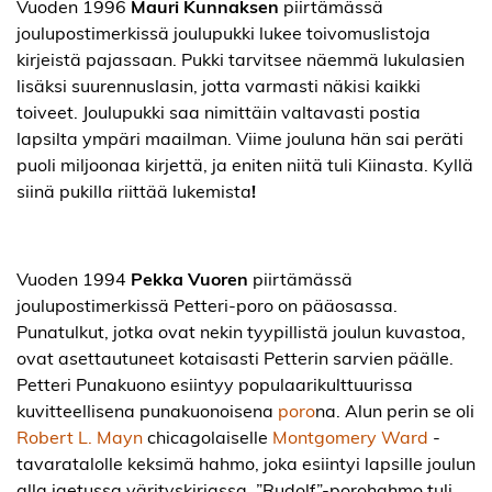
Vuoden 1996
Mauri Kunnaksen
piirtämässä
joulupostimerkissä joulupukki lukee toivomuslistoja
kirjeistä pajassaan. Pukki tarvitsee näemmä lukulasien
lisäksi suurennuslasin, jotta varmasti näkisi kaikki
toiveet. Joulupukki saa nimittäin valtavasti postia
lapsilta ympäri maailman. Viime jouluna hän sai peräti
puoli miljoonaa kirjettä, ja eniten niitä tuli Kiinasta. Kyllä
siinä pukilla riittää lukemista
!
Vuoden 1994
Pekka Vuoren
piirtämässä
joulupostimerkissä Petteri-poro on pääosassa.
Punatulkut, jotka ovat nekin tyypillistä joulun kuvastoa,
ovat asettautuneet kotaisasti Petterin sarvien päälle.
Petteri Punakuono esiintyy populaarikulttuurissa
kuvitteellisena punakuonoisena
poro
na. Alun perin se oli
Robert L. Mayn
chicagolaiselle
Montgomery Ward
-
tavaratalolle keksimä hahmo, joka esiintyi lapsille joulun
alla jaetussa värityskirjassa. ”Rudolf”-porohahmo tuli