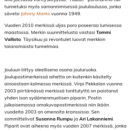
tunnetuksi myös samannimisessä joululaulussa, jonka
sävelsi
Johnny Marks
vuonna 1949.
Vuoden 2010 merkissä uljas poro poseeraa lumisessa
maastossa. Merkin suunnittelusta vastasi
Tommi
Vallisto
. Täysikuu ja revontulet luovat merkkiin
taianomaista tunnelmaa.
Jouluun liittyy oleellisena osana jouluruoka.
Joulupostimerkeissä aihetta on kuitenkin käsitelty
ainoastaan kolmessa merkissä. Virpi Pekkalan vuonna
2003 piirtämässä merkissä tonttutyttö on paistanut
yhden ison sydämenmuotisen piparin. Postin
julkaisemassa omakuvapostimerkissä niin ikään
vuodelta 2003 on omenoita kranssissa. Sen
sommittelivat
Susanna Rumpu
ja
Ari Lakanniemi
.
Piparit ovat aiheena myös vuoden 2007 merkissä, jonka