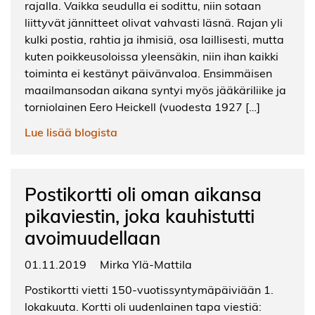
rajalla. Vaikka seudulla ei sodittu, niin sotaan
liittyvät jännitteet olivat vahvasti läsnä. Rajan yli
kulki postia, rahtia ja ihmisiä, osa laillisesti, mutta
kuten poikkeusoloissa yleensäkin, niin ihan kaikki
toiminta ei kestänyt päivänvaloa. Ensimmäisen
maailmansodan aikana syntyi myös jääkäriliike ja
torniolainen Eero Heickell (vuodesta 1927 […]
Lue lisää blogista
Postikortti oli oman aikansa
pikaviestin, joka kauhistutti
avoimuudellaan
01.11.2019
Mirka Ylä-Mattila
Postikortti vietti 150-vuotissyntymäpäiviään 1.
lokakuuta. Kortti oli uudenlainen tapa viestiä: