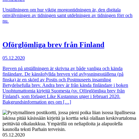
Utställningen om hur viktig morgontidningen är, den digitala
omvälvningen av tidningen samt utdelningen av tidningen förr och
nu.
Oförglömliga brev från Finland
05.12.2020
Breven på utställningen är skrivna av både vanliga och kända
finländare. De känslofyllda breven vid avlyssningsställena (på
finska) är en skörd av Postis och Postmuseets insamling
Betydelsefulla brev. Andra brev är från kända finländare i boken
Unohtumattomia kirjeitä Suomesta (sv. Oförglömliga brev från
Finland), som förlaget Like Kustannus utger i februari 2020.
Bakgrundsinformation ges om […]
05.12.2020