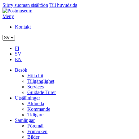
Siirry suoraan sisältöön
Till huvudsida
Meny
Kontakt
FI
SV
EN
Besök
Hitta hit
Tillgänglighet
Services
Guidade Turer
Utställningar
Aktuella
Kommande
Tidigare
Samlingar
Föremål
Frimärken
Bilder