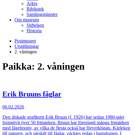
Arkiv
Bibliotek
Samlingstjänster
Om museum
Stiftelsen
Historia
Postmuseet
Utställningar
2. våningen
Paikka:
2. våningen
Erik Bruuns fåglar
06.02.2026
Den älskade grafikern Erik Bruun (f. 1926) har sedan 1980-talet
formgivit över 50 frimärken. Bruun har föreslagit många frimärken
med fågelmotiv, av vilka de flesta också har förverkligats. Kärleken
till naturen, och särskilt till fåglar, väcktes redan i barndomen. I