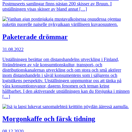
Postmuseets samlingar finns nästan 200 skisser av Bruun. I
utställningen visas skisser av bland annat […]
Paketerade drömmar
31.08.2022
Utställningen berättar om distanshandelns utveckling i Finland,
förändringen av vår konsumtionskultur, transport- och
distributionskanalernas utveckling och om stora och små aktörer
inom distanshandeln i såväl konsumentens som i säljarens och
logistikens perspektiv. Utställningen uppmuntrar oss att tänka på
våra konsumtionsvanor, dagens fenomen och teman kring
hållbarhet. I den aktiverande utställningen kan du försjunka i minnen
[…]
Morgonkaffe och färsk tidning
08.12.2020