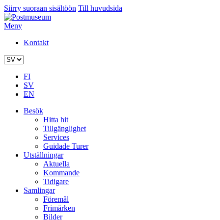
Siirry suoraan sisältöön
Till huvudsida
Meny
Kontakt
FI
SV
EN
Besök
Hitta hit
Tillgänglighet
Services
Guidade Turer
Utställningar
Aktuella
Kommande
Tidigare
Samlingar
Föremål
Frimärken
Bilder