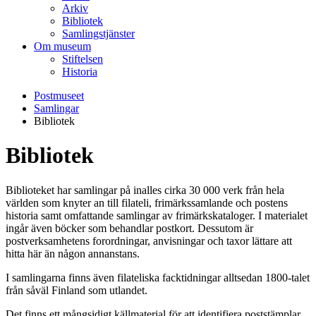
Arkiv
Bibliotek
Samlingstjänster
Om museum
Stiftelsen
Historia
Postmuseet
Samlingar
Bibliotek
Bibliotek
Biblioteket har samlingar på inalles cirka 30 000 verk från hela
världen som knyter an till filateli, frimärkssamlande och postens
historia samt omfattande samlingar av frimärkskataloger. I materialet
ingår även böcker som behandlar postkort. Dessutom är
postverksamhetens forordningar, anvisningar och taxor lättare att
hitta här än någon annanstans.
I samlingarna finns även filateliska facktidningar alltsedan 1800-talet
från såväl Finland som utlandet.
Det finns ett mångsidigt källmaterial för att identifiera poststämplar