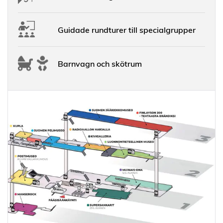
Guidade rundturer till specialgrupper
Barnvagn och skötrum