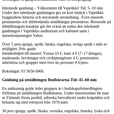
Inledande guidning – Välkommen till Vapriikki! Tid: 5–10 min
Under den inledande guidningen ges en kort inblick i Vapriikki-
byggnadens historia och nuvarande användning. Även museets
permanenta och tidsbestämda utställningar presenteras. Beroende på
tillställningens karaktär går det också att ordna den inledande
guidningen i Vapriikkis auditorium och kabinett samt i
museirestaurangen Valssi.
Över 5 pers./grupp, språk: finska, engelska, övriga språk i mån av
möjlighet. Pris: gratis
Inträdesbiljett till museet: Vuxna 10 €, barn 4 € (7–17-åringar),
studerande, beväringar och civiltjänstgörare 4 €, pensionärer,
arbetslösa och grupper med över tio personer 8 €/pers.
Bokningar: 03 5656 6966
Guidning på utställningen Budbärarna Tid: 45–60 min
En sakkunnig guide leder gruppen in i budskapsförmedlingens
förflutna på utställningen Budbärarna. Under museirundan får man
se Finlands första postbil, utforska brevutbytet under krigstiden och
bekanta sig med retropost från 1970-talet.
30 pers./grupp, språk: finska, svenska, engelska, franska, tyska och