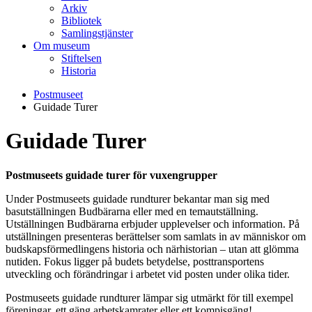
Arkiv
Bibliotek
Samlingstjänster
Om museum
Stiftelsen
Historia
Postmuseet
Guidade Turer
Guidade Turer
Postmuseets guidade turer för vuxengrupper
Under Postmuseets guidade rundturer bekantar man sig med
basutställningen Budbärarna eller med en temautställning.
Utställningen Budbärarna erbjuder upplevelser och information. På
utställningen presenteras berättelser som samlats in av människor om
budskapsförmedlingens historia och närhistorian – utan att glömma
nutiden. Fokus ligger på budets betydelse, posttransportens
utveckling och förändringar i arbetet vid posten under olika tider.
Postmuseets guidade rundturer lämpar sig utmärkt för till exempel
föreningar, ett gäng arbetskamrater eller ett kompisgäng!