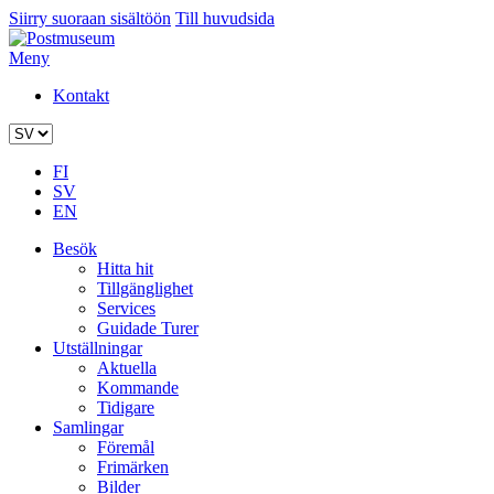
Siirry suoraan sisältöön
Till huvudsida
Meny
Kontakt
FI
SV
EN
Besök
Hitta hit
Tillgänglighet
Services
Guidade Turer
Utställningar
Aktuella
Kommande
Tidigare
Samlingar
Föremål
Frimärken
Bilder