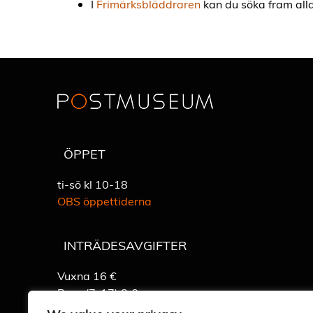
I
Frimärksbläddraren
kan du söka fram alla
ÖPPET
ti-sö kl 10-18
OBS öppettiderna
INTRÄDESAVGIFTER
Vuxna 16 €
Barn (7-17) 8 €
Detaljerad prisinformation