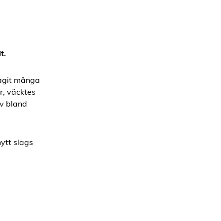
t.
lagit många
ar, väcktes
av bland
ytt slags