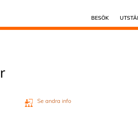
BESÖK
UTSTÄ
r
Se andra info