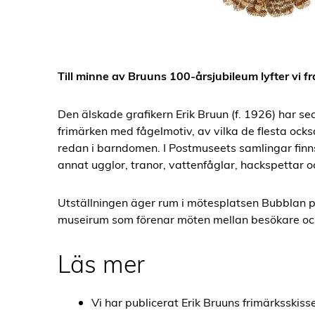
Till minne av Bruuns 100-årsjubileum lyfter vi fr
Den älskade grafikern Erik Bruun (f. 1926) har s
frimärken med fågelmotiv, av vilka de flesta också h
redan i barndomen. I Postmuseets samlingar finns
annat ugglor, tranor, vattenfåglar, hackspettar o
Utställningen äger rum i mötesplatsen Bubblan 
museirum som förenar möten mellan besökare oc
Läs mer
Vi har publicerat Erik Bruuns frimärksskiss