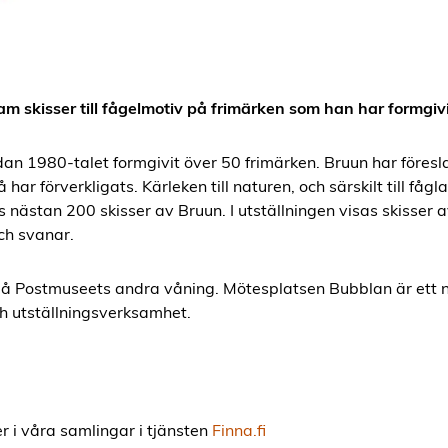
am skisser till fågelmotiv på frimärken som han har formgivi
edan 1980-talet formgivit över 50 frimärken. Bruun har föres
ar förverkligats. Kärleken till naturen, och särskilt till fågl
 nästan 200 skisser av Bruun. I utställningen visas skisser 
ch svanar.
på Postmuseets andra våning. Mötesplatsen Bubblan är ett n
h utställningsverksamhet.
er i våra samlingar i tjänsten
Finna.fi