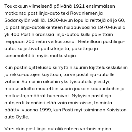
Toukokuun viimeisenä päivänä 1921 ensimmäisen
matkansa post
ilinja-auto teki Rovaniemen ja
Sodankylän välillä. 1930-luvun lopulla reittejä oli jo 60,
ja postilinja-autoliikenteen huippuvuosina 1970-luvulla
yli 400 Postin oranssia linja-autoa kulki päivittäin
reippaan 200 reitin verkostossa. Reiteillään postilinja-
autot kuljettivat paitsi kirjeitä, paketteja ja
sanomalehtiä, myös matkustajia.
Kun postinlajittelussa siirryttiin suuriin lajittelukeskuksiin
ja rekka-autojen käyttöön, tarve postilinja-autoille
väheni. Samoihin aikoihin yksityisautoilu yleistyi,
maaseuduilta muutettiin suurin joukoin kaupunkeihin ja
matkusta
jamäärät hupenivat. Nykyisin postilinja-
autojen liikennöinti elää vain muistoissa; toiminta
päättyi vuonna 1999, kun Posti myi toiminnan Koiviston
auto Oy:lle.
Varsinkin postilinja-autoliikenteen varhaisimpina