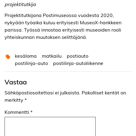
projektitutkija
Projektitutkijana Postimuseossa vuodesta 2020,
nykyään työaika kuluu erityisesti MuseoX-hankkeen
parissa. Työssä innostaa erityisesti museoiden rooli
yhteiskunnan muutoksen selittäjänä.
kesäloma
matkailu
postiauto
postilinja-auto
postilinja-autoliikenne
Vastaa
Sähköpostiosoitettasi ei julkaista.
Pakolliset kentät on
merkitty
*
Kommentti
*