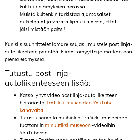
kulttuurielämyksien perässä.
Muista kuitenkin tarkistaa ajantasaiset
aukioloajat ja varata lippusi ajoissa, ettet
jäisi mistään paitsi!
Kun siis suunnittelet lomareissujasi, muistele postilinja-
autoliikenteen perintöä: kiireettömyyttä ja matkanteon
pieniä elämyksiä.
Tutustu postilinja
-
autoliikenteeseen lisää:
Katso lyhyt video postilinja-autoliikenteen
historiasta
Trafiikki-museoiden YouTube-
kanavalta
.
Tutustu samalla muihinkin Trafiikki-museoiden
tuottamiin
minuutiksi museoon
-videoihin
YouTubessa.
Tutustu Postimuseon postilinja-autoaiheisiin