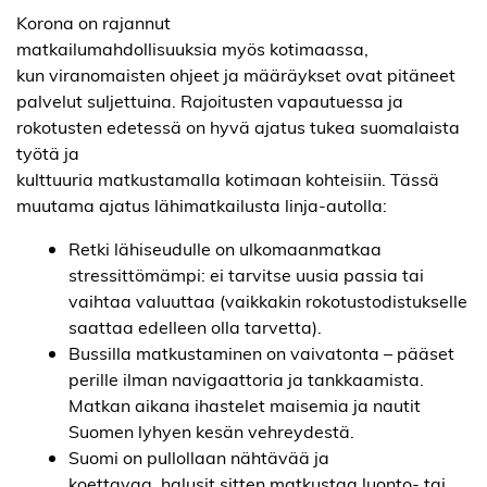
Korona on rajan
nut
matkailumahdollisuuksia myös kotimaassa,
kun viranomaisten ohjeet ja määräykset ovat pitäneet
palvelut suljettuina. Rajoitusten vapautuessa ja
rokotusten edetessä on hyvä ajatus tukea suomalaista
työtä ja
kulttuuria matkustamalla kotimaan kohteisiin. Tässä
muutama ajatus lähimatkailusta linja-autolla:
Retki lähiseudulle on ulkomaanmatkaa
stressittömämpi: ei tarvitse uusia passia tai
vaihtaa valuuttaa (vaikkakin rokotustodistukselle
saattaa edelleen olla tarvetta).
Bussilla matkustaminen on vaivatonta – pääset
perille ilman navigaattoria ja tankkaamista.
Matkan aikana ihastelet maisemia ja nautit
Suomen lyhyen kesän vehreydestä.
Suomi on pullollaan nähtävää ja
koettavaa, halusit sitten matkustaa luonto- tai