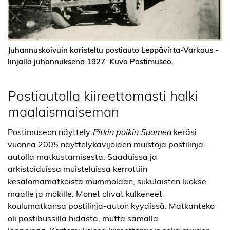
Juhannuskoivuin koristeltu postiauto Leppävirta-Varkaus -
linjalla juhannuksena 1927. Kuva Postimuseo.
Postiautolla kiireettömästi halki
maalaismaiseman
Postimuseon näyttely
Pitkin poikin Suomea
keräsi
vuonna 2005 näyttelykävijöiden muistoja postilinja-
autolla matkustamisesta. Saaduissa ja
arkistoiduissa muisteluissa kerrottiin
kesälomamatkoista mummolaan, sukulaisten luokse
maalle ja mökille. Monet olivat kulkeneet
koulumatkansa postilinja-auton kyydissä. Matkanteko
oli postibussilla hidasta, mutta samalla