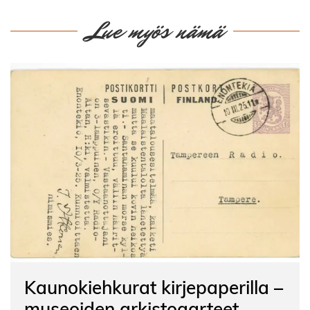
Lue myös nämä
Kaunokiehkurat kirjepaperilla –
museoiden arkistoaarteet