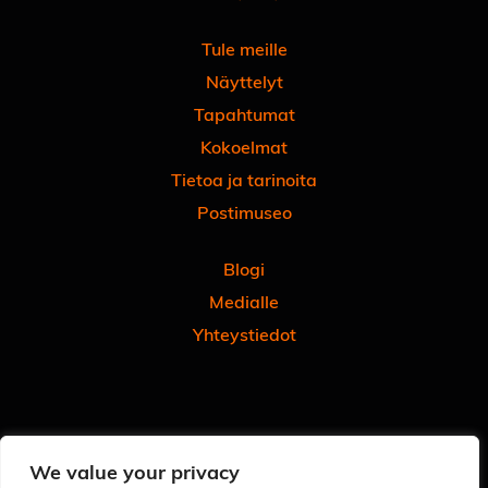
Tule meille
Näyttelyt
Tapahtumat
Kokoelmat
Tietoa ja tarinoita
Postimuseo
Blogi
Medialle
Yhteystiedot
Facebook
Instagram
Linkedin
Youtube
Tiktok
We value your privacy
Tilaa uutiskirjeemme