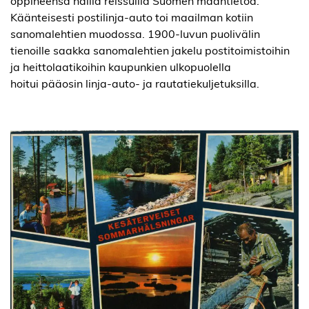
oppineensa näillä reissuilla Suomen maantietoa.
Käänteisesti postilinja-auto toi maailman kotii
n
sanomalehtien muodossa. 1900-luvun puolivälin
tienoille saakka sanomalehtien jakelu postitoimistoihin
ja heittolaatikoihin kaupunkien ulkopuolella
hoitui pääosin linja-auto- ja rautatiekuljetuksilla.