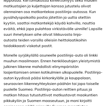
leppoisaa. Kertomuksissa kiireettömyys sekä muiden
matkustajien ja kuljettajan kanssa jutustelu olivat
olennainen osa matkantekoa postilinja-autossa. Kun
pysähdyspaikoilla postia jätettiin ja uutta otettiin
kyytiin, saattoi matkantekijä käydä kahvilla, nauttia
eväitä, ehkä jopa pulahtaa virkistävälle uinnille! Lapsille
suuri ihmetyksen aihe olivat liikkuvasta linja-
autosta teiden varsilla olleisiin heittolaatikoihin
taidokkaasti viskatut postit.
Monelle syrjäkylällä asune
elle postilinja-auto oli linkki
muuhun maailmaan. Ennen henkilöautojen yleistymistä
julkinen liikenne mahdollisti elinympäristön
laajentamisen omien kotikulmien ulkopuolelle. Postilinja-
auton kyydissä pääsi kirkonkylälle ja kauppalaan,
seuraavien liikenneyhteyksien päähän tai jopa toiselle
puolelle Suomea. Postilinja-auton reittien pituus ja
matkan hitaus tutustuttivat matkustavat maakuntien
pikkukyliin ja Suomen maaseutuun, ja moni kirjoitti