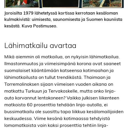
Joroisilta 1979 lähetetyssä kortissa kerrotaan kesäloman
kulmakivistä: uimisesta, saunomisesta ja Suomen kauniista
kesästä. Kuva Postimuseo.
Lähimatkailu avartaa
Mikä aiemmin oli matkailua, on nykyisin lähimatkailua.
Ilmastonmuutos ja viimeisimpänä korona ovat saaneet
suomalaiset kääntämään katseensa kotimaahan ja
lähimatkailusta on tullut trendikästä. Thaimaan ja
Torremolinoksen sijaan viimeisen vuoden aikana on
matkattu Turkuun ja Tervakoskelle, mutta onko linja-
auto korvannut lentokoneen? Vaikka julkisen liikenteen
matkoista 60 prosenttia tehdään linja-autolla, ei
bussimatkailu ole suosittu tapa liikkua kesälomailijoiden
keskuudessa. Viime kesänä kotimaassa tehdyistä
lomamatkoista vain kaksi prosenttia tehtiin linja-