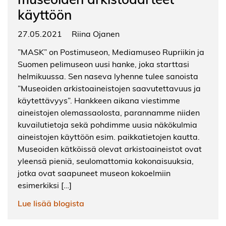
käyttöön
27.05.2021
Riina Ojanen
”MASK” on Postimuseon, Mediamuseo Rupriikin ja
Suomen pelimuseon uusi hanke, joka starttasi
helmikuussa. Sen naseva lyhenne tulee sanoista
”Museoiden arkistoaineistojen saavutettavuus ja
käytettävyys”. Hankkeen aikana viestimme
aineistojen olemassaolosta, parannamme niiden
kuvailutietoja sekä pohdimme uusia näkökulmia
aineistojen käyttöön esim. paikkatietojen kautta.
Museoiden kätköissä olevat arkistoaineistot ovat
yleensä pieniä, seulomattomia kokonaisuuksia,
jotka ovat saapuneet museon kokoelmiin
esimerkiksi […]
Lue lisää blogista