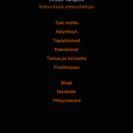
Katso lisää yhteystietoja
Tule meille
Näyttelyt
Tapahtumat
Kokoelmat
Tietoa ja tarinoita
Postimuseo
Blogi
Medialle
Yhteystiedot
Facebook
Instagram
Linkedin
Youtube
Tiktok