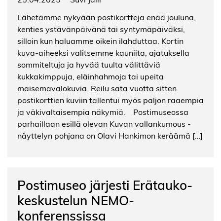
Lähetämme nykyään postikortteja enää jouluna,
kenties ystävänpäivänä tai syntymäpäiväksi,
silloin kun haluamme oikein ilahduttaa. Kortin
kuva-aiheeksi valitsemme kauniita, ajatuksella
sommiteltuja ja hyvää tuulta välittäviä
kukkakimppuja, eläinhahmoja tai upeita
maisemavalokuvia. Reilu sata vuotta sitten
postikorttien kuviin tallentui myös paljon raaempia
ja väkivaltaisempia näkymiä. Postimuseossa
parhaillaan esillä olevan Kuvan vallankumous -
näyttelyn pohjana on Olavi Hankimon keräämä […]
Postimuseo järjesti Erätauko-
keskustelun NEMO-
konferenssissa