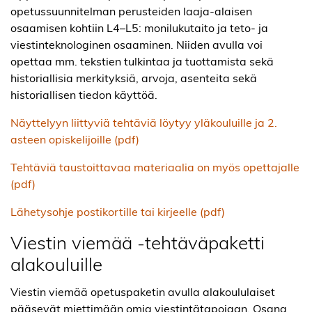
opetussuunnitelman perusteiden laaja-alaisen
osaamisen kohtiin L4–L5: monilukutaito ja teto- ja
viestinteknologinen osaaminen. Niiden avulla voi
opettaa mm. tekstien tulkintaa ja tuottamista sekä
historiallisia merkityksiä, arvoja, asenteita sekä
historiallisen tiedon käyttöä.
Näyttelyyn liittyviä tehtäviä löytyy yläkouluille ja 2.
asteen opiskelijoille (pdf)
Tehtäviä taustoittavaa materiaalia on myös opettajalle
(pdf)
Lähetysohje postikortille tai kirjeelle (pdf)
Viestin viemää -tehtäväpaketti
alakouluille
Viestin viemää opetuspaketin avulla alakoululaiset
pääsevät miettimään omia viestintätapojaan. Osana