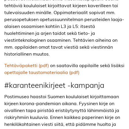
tehtäviä koululaiset kirjoittavat kirjeen kaverilleen tai
tulevaisuuden minälle. Oppimateriaalit sopivat mm.
perusopetuksen opetussuunnitelman perusteiden laaja-
alaisen osaamisen kohtiin L3 ja L5: itsestä
huolehtiminen ja arjen taidot sekä tieto- ja
viestinteknologinen osaaminen. Tehtävien aiheina on
mm. oppilaiden omat tavat viestiä sekä viestinnän
historiallinen muutos.
Tehtäväpaketti (pdf)
on saatavilla oppilaille sekä lisäksi
opettajalle taustamateriaalia (pdf)
#karanteenikirjeet -kampanja
Postimuseo haastoi Suomen koululaiset kirjoittamaan
kirjeen korona-pandemian aikana. Fyysinen kirje on
oivallinen tapa piristää eristäytynyttä lähimmäistä ja
riskiryhmiin kuuluvia. Ennen kaikkea paperinen kirje on
henkilökohtainen viesti siitä, että pidämme huolta ja