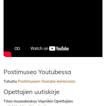
Postimuseo Youtubessa
Tutustu
Postimuseon Youtube-kanavaan
.
Opettajien uutiskirje
Tilaa museokeskus Vapriikin Opettajien