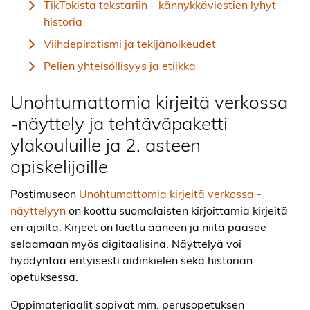
TikTokista tekstariin – kännykkäviestien lyhyt
historia
Viihdepiratismi ja tekijänoikeudet
Pelien yhteisöllisyys ja etiikka
Unohtumattomia kirjeitä verkossa
-näyttely ja tehtäväpaketti
yläkouluille ja 2. asteen
opiskelijoille
Postimuseon
Unohtumattomia kirjeitä verkossa -
näyttelyyn
on koottu suomalaisten kirjoittamia kirjeitä
eri ajoilta. Kirjeet on luettu ääneen ja niitä pääsee
selaamaan myös digitaalisina. Näyttelyä voi
hyödyntää erityisesti äidinkielen sekä historian
opetuksessa.
Oppimateriaalit sopivat mm. perusopetuksen