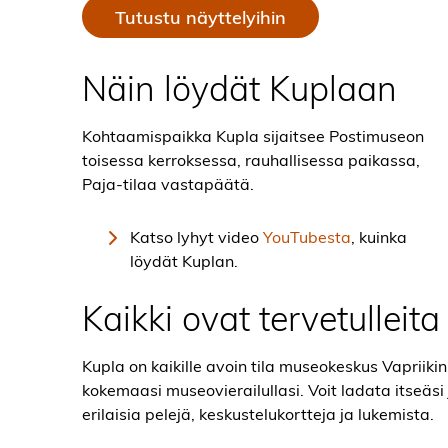
Tutustu näyttelyihin
Näin löydät Kuplaan
Kohtaamispaikka Kupla sijaitsee Postimuseon
toisessa kerroksessa, rauhallisessa paikassa,
Paja-tilaa vastapäätä.
Katso lyhyt video
YouTubesta
, kuinka
löydät Kuplan.
Kaikki ovat tervetulleit
Kupla on kaikille avoin tila museokeskus Vapriik
kokemaasi museovierailullasi. Voit ladata itseäsi 
erilaisia pelejä, keskustelukortteja ja lukemista.