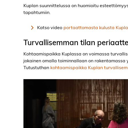
Kuplan suunnittelussa on huomioitu esteettömyys, 
tapahtumiin.
Katso video
portaattomasta kulusta Kupl
Turvallisemman tilan periaatt
Kohtaamispaikka Kuplassa on voimassa turvallis
jokainen omalla toiminnallaan on rakentamassa yh
Tutustuthan
kohtaamispaikka Kuplan turvallisemm