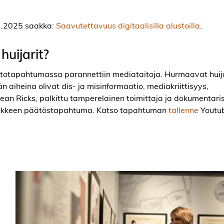
11.2025 saakka:
Saavutettavuus digitaalisilla alustoilla
.
huijarit?
aitotapahtumassa parannettiin mediataitoja. Hurmaavat huija
 aiheina olivat dis- ja misinformaatio, mediakriittisyys,
ean Ricks, palkittu tamperelainen toimittaja ja dokumentaris
ankkeen päätöstapahtuma. Katso tapahtuman
tallenne
Youtu