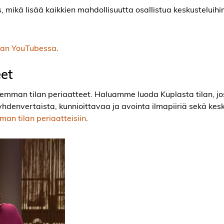
mikä lisää kaikkien mahdollisuutta osallistua keskusteluihin
aan YouTubessa
.
eet
emman tilan periaatteet. Haluamme luoda Kuplasta tilan, j
denvertaista, kunnioittavaa ja avointa ilmapiiriä sekä kes
an tilan periaatteisiin
.