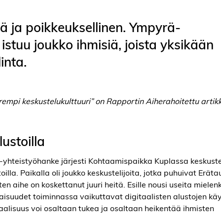
ä ja poikkeuksellinen. Ympyrä-
stuu joukko ihmisiä, joista yksikään
inta.
empi keskustelukulttuuri” on Rapportin Aiherahoitettu artikke
ustoilla
-yhteistyöhanke järjesti Kohtaamispaikka Kuplassa keskustel
illa. Paikalla oli joukko keskustelijoita, jotka puhuivat Eräta
aihe on koskettanut juuri heitä. Esille nousi useita mielenki
naisuudet toiminnassa vaikuttavat digitaalisten alustojen kä
gitaalisuus voi osaltaan tukea ja osaltaan heikentää ihmisten