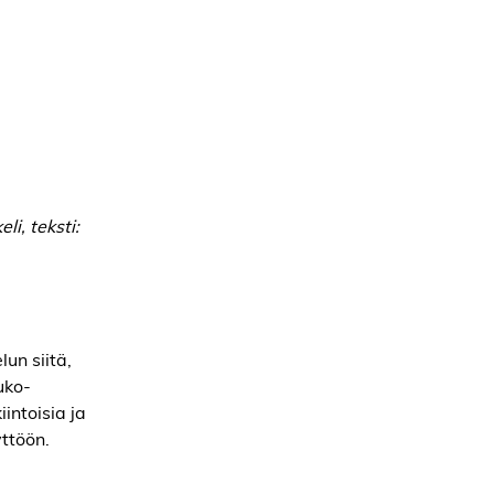
li, t
eksti:
un siitä,
uko-
intoisia ja
yttöön.