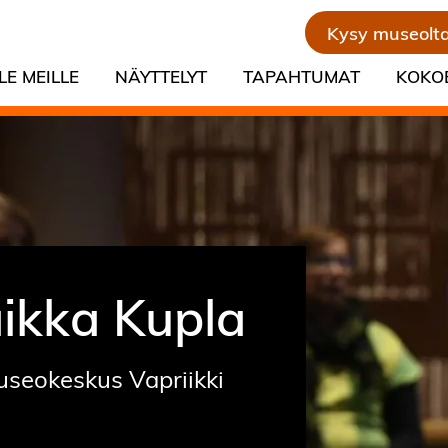
Kysy museolt
LE MEILLE
NÄYTTELYT
TAPAHTUMAT
KOKO
ikka Kupla
useokeskus Vapriikki