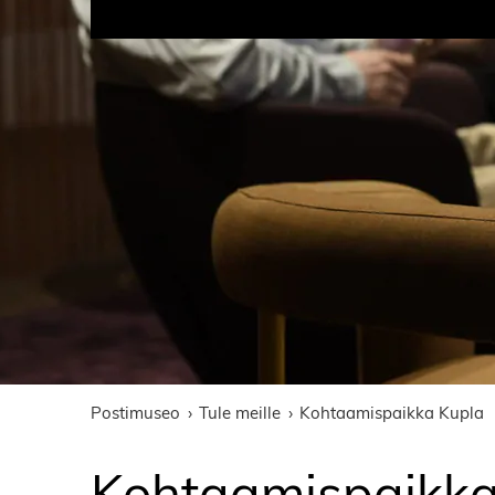
Postimuseo
Tule meille
Kohtaamispaikka Kupla
Kohtaamispaikka