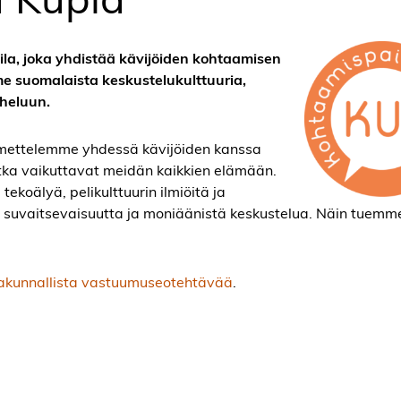
a, joka yhdistää kävijöiden kohtaamisen
e suomalaista keskustelukulttuuria,
heluun.
mettelemme yhdessä kävijöiden kanssa
jotka vaikuttavat meidän kaikkien elämään.
ekoälyä, pelikulttuurin ilmiöitä ja
 suvaitsevaisuutta ja moniäänistä keskustelua. Näin tuemm
akunnallista vastuumuseotehtävää
.