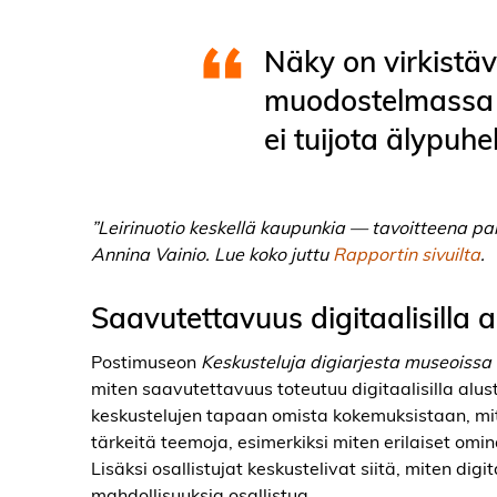
Näky on virkistäv
muodostelmassa i
ei tuijota älypuhel
”Leirinuotio keskellä kaupunkia — tavoitteena par
Annina Vainio. Lue koko juttu
Rapportin sivuilta
.
Saavutettavuus digitaalisilla al
Postimuseon
Keskusteluja digiarjesta museoissa
miten saavutettavuus toteutuu digitaalisilla alusto
keskustelujen tapaan omista kokemuksistaan, miten 
tärkeitä teemoja, esimerkiksi miten erilaiset omi
Lisäksi osallistujat keskustelivat siitä, miten di
mahdollisuuksia osallistua.