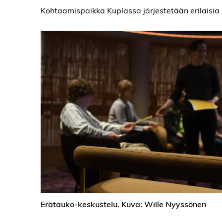
Kohtaamispaikka Kuplassa järjestetään erilaisia 
Erätauko-keskustelu. Kuva: Wille Nyyssönen