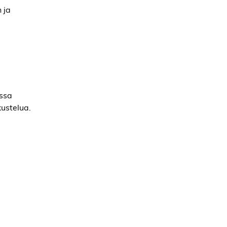
 ja
ossa
kustelua.