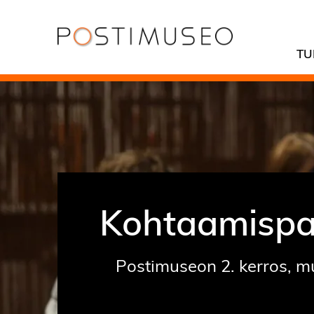
TU
Kohtaamispa
Postimuseon 2. kerros, m