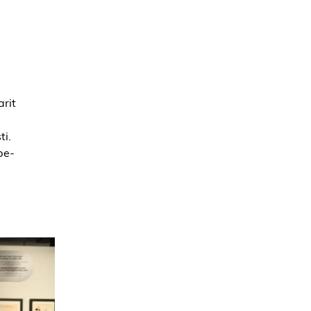
rit
ti.
be-