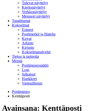
Tulevat näyttelyt
Kiertonäyttelyt
Verkkonäyttelyt
Menneet näyttelyt
Tapahtumat
Kokoelmat
Esineet
Postimerkit ja filatelia
Kuvat
Arkisto
Kirjasto
Kokoelmapalvelut
Tietoa ja tarinoita
Meistä
Postimuseosäätiö
Logi
Julkaisut
Hankkeet
Vastuullisuus
Postimuseo
Kenttäposti
Avainsana:
Kenttäposti