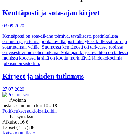
Kenttäposti ja sota-ajan kirjeet
03.09.2020
Kenttäposti on sota-aikana toimiva, tavallisesta postinkulusta
erillinen järjestelmä, jonka avulla postilähetykset kulkevat koti- ja
sotarintaman välillä. Suomessa kenttäposti oli tärkeässä roolissa
erityisesti viime sotien aikana. Sota-ajan kirjeenvaihtoa on tallessa
monissa kodeissa ja siitä on koottu merkittäviä lähdekokoelmia
julkisiin arkistoihin.
Kirjeet ja niiden tutkimus
27.07.2020
Avoinna
tiistai - sunnuntai klo 10 - 18
Poikkeukset aukioloaikoihin
Pääsymaksut
Aikuiset 16 €
Lapset (7-17) 8€
Katso muut tiedot