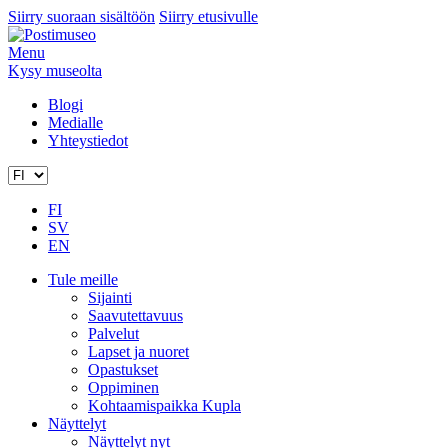
Siirry suoraan sisältöön
Siirry etusivulle
Menu
Kysy museolta
Blogi
Medialle
Yhteystiedot
FI
SV
EN
Tule meille
Sijainti
Saavutettavuus
Palvelut
Lapset ja nuoret
Opastukset
Oppiminen
Kohtaamispaikka Kupla
Näyttelyt
Näyttelyt nyt