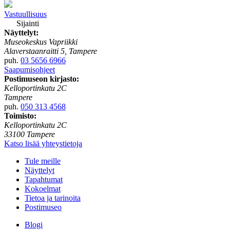
Vastuullisuus
Sijainti
Näyttelyt:
Museokeskus Vapriikki
Alaverstaanraitti 5, Tampere
puh.
03 5656 6966
Saapumisohjeet
Postimuseon kirjasto:
Kelloportinkatu 2C
Tampere
puh.
050 313 4568
Toimisto:
Kelloportinkatu 2C
33100 Tampere
Katso lisää yhteystietoja
Tule meille
Näyttelyt
Tapahtumat
Kokoelmat
Tietoa ja tarinoita
Postimuseo
Blogi