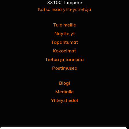
33100 Tampere
Katso lisää yhteystietoja
Tule meille
Näyttelyt
Tapahtumat
Kokoelmat
Tietoa ja tarinoita
Postimuseo
Blogi
Medialle
Yhteystiedot
Facebook
Instagram
Linkedin
Youtube
Tiktok