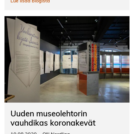
Lue lisää blogista
Uuden museolehtorin
vauhdikas koronakevät
10.08.2020
Olli Nordling