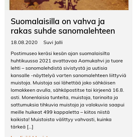
Suomalaisilla on vahva ja
rakas suhde sanomalehteen
18.08.2020
Suvi Jalli
Postimuseo keräsi kesän ajan suomalaisilta
huhtikuussa 2021 avattavaa Aamukahvi ja tuore
lehti – sanomalehdistä sivistystä ja uutisia
kansalle -näyttelyä varten sanomalehteen liittyviä
muistoja. Muistoja sai lähettää joko sähköisen
lomakkeen avulla, sähköpostitse tai kirjeenä 16.8.
asti. Monenlaisia tunteita, muistoja, tarinoita ja
sattumuksia tihkuvia muistoja ja valokuvia saapui
meille huikeat 499 kappaletta – kiitos niistä
kaikista! Muistoista välittyy vahvasti, kuinka
tärkeä […]