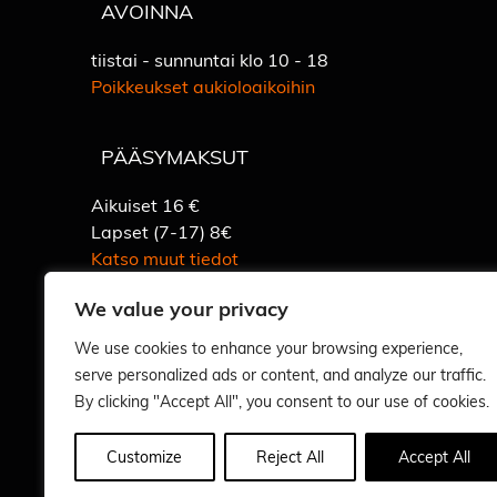
AVOINNA
tiistai - sunnuntai klo 10 - 18
Poikkeukset aukioloaikoihin
PÄÄSYMAKSUT
Aikuiset 16 €
Lapset (7-17) 8€
Katso muut tiedot
We value your privacy
We use cookies to enhance your browsing experience,
serve personalized ads or content, and analyze our traffic.
By clicking "Accept All", you consent to our use of cookies.
Vastuullisuus
Customize
Reject All
Accept All