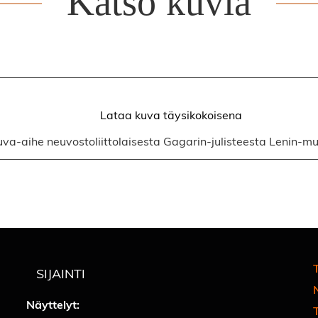
Katso kuvia
Lataa kuva täysikokoisena
Lataa kuva täysikokoisena
Lataa kuva täysikokoisena
 kuva-aihe neuvostoliittolaisesta Gagarin-julisteesta Lenin-
T
SIJAINTI
Näyttelyt: