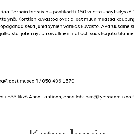
riaa Parhain terveisin – postikortti 150 vuotta -näyttelyssä 
telynä. Korttien kuvastoa ovat olleet muun muassa kaupung
propaganda sekä juhlapyhien värikäs kuvasto. Avaruusaiheis
lkaistu, joten nyt on oivallinen mahdollisuus korjata tilanne
dling@postimuseo.fi / 050 406 1570
elupäällikkö Anne Lahtinen, anne.lahtinen@tyovaenmuseo.f