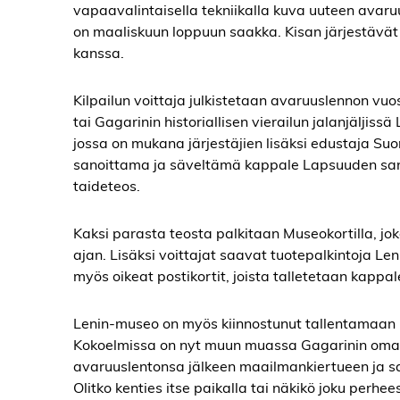
vapaavalintaisella tekniikalla kuva uuteen avaruus
on maaliskuun loppuun saakka. Kisan järjestävä
kanssa.
Kilpailun voittaja julkistetaan avaruuslennon v
tai Gagarinin historiallisen vierailun jalanjäljis
jossa on mukana järjestäjien lisäksi edustaja Suo
sanoittama ja säveltämä kappale Lapsuuden sank
taideteos.
Kaksi parasta teosta palkitaan Museokortilla, j
ajan. Lisäksi voittajat saavat tuotepalkintoja L
myös oikeat postikortit, joista talletetaan kapp
Lenin-museo on myös kiinnostunut tallentamaan G
Kokoelmissa on nyt muun muassa Gagarinin omakä
avaruuslentonsa jälkeen maailmankiertueen ja s
Olitko kenties itse paikalla tai näkikö joku perhe