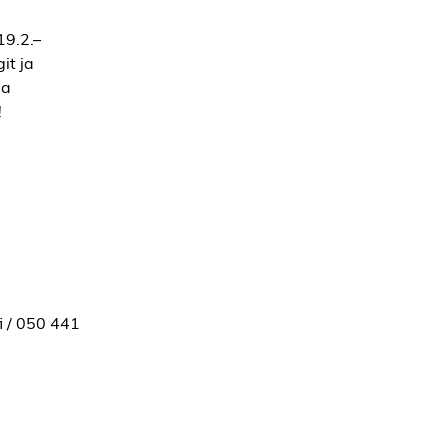
19.2.–
it ja
ia
!
i / 050 441