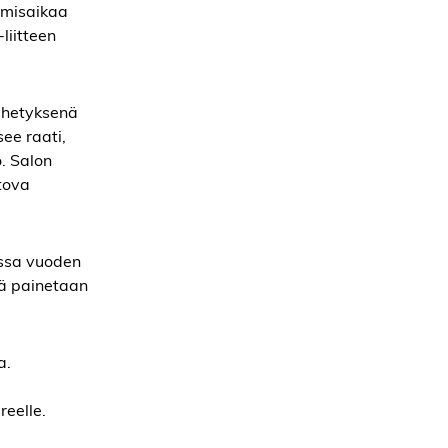
tumisaikaa
liitteen
lähetyksenä
see raati,
o. Salon
tova
assa vuoden
tä painetaan
a.
i
eelle.