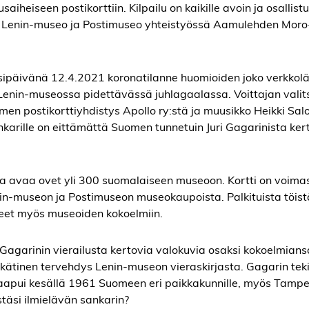
aiheiseen postikorttiin. Kilpailu on kaikille avoin ja osallis
t Lenin-museo ja Postimuseo yhteistyössä Aamulehden Moro-
uosipäivänä 12.4.2021 koronatilanne huomioiden joko verkko
sä Lenin-museossa pidettävässä juhlagaalassa. Voittajan valit
men postikorttiyhdistys Apollo ry:stä ja muusikko Heikki Sal
arille on eittämättä Suomen tunnetuin Juri Gagarinista ker
oka avaa ovet yli 300 suomalaiseen museoon. Kortti on voim
enin-museon ja Postimuseon museokaupoista. Palkituista töis
aleet myös museoiden kokoelmiin.
agarinin vierailusta kertovia valokuvia osaksi kokoelmians
tinen tervehdys Lenin-museon vieraskirjasta. Gagarin tek
aapui kesällä 1961 Suomeen eri paikkakunnille, myös Tamper
estäsi ilmielävän sankarin?