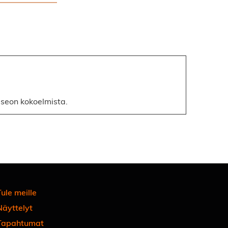
museon kokoelmista.
ule meille
Näyttelyt
Tapahtumat