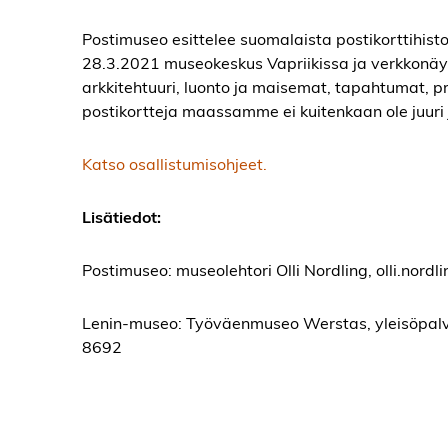
Postimuseo esittelee suomalaista postikorttihisto
28.3.2021 museokeskus Vapriikissa ja verkkonäyt
arkkitehtuuri, luonto ja maisemat, tapahtumat, 
postikortteja maassamme ei kuitenkaan ole juuri ju
Katso osallistumisohjeet.
Lisätiedot:
Postimuseo: museolehtori Olli Nordling, olli.nor
Lenin-museo: Työväenmuseo Werstas, yleisöpalv
8692