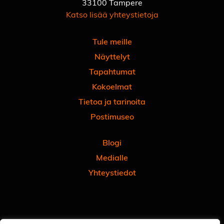
33100 Tampere
Katso lisää yhteystietoja
Tule meille
Näyttelyt
Tapahtumat
Kokoelmat
Tietoa ja tarinoita
Postimuseo
Blogi
Medialle
Yhteystiedot
Facebook
Instagram
Linkedin
Youtube
Tiktok