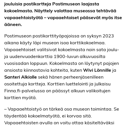
jouluisia postikortteja Postimuseon laajasta
kokoelmasta. Näyttely valottaa museossa tehtävää
vapaaehtoistyötä – vapaaehtoiset pääsevät myös itse
ääneen.
Postimuseon postikorttityöpajoissa on syksyn 2023
aikana käyty läpi museon isoa korttikokoelmaa.
Vapaaehtoiset valitsivat kokoelmasta noin sata joulu-
ja uudenvuodenkorttia 1900-luvun alkuvuosilta
vuosisadan loppuun. Kokoelmasta on löytynyt pajojen
ansiosta kiinnostavia kohteita, kuten
Wivi Lönnille
ja
Santeri Alkiolle
sekä hänen perheenjäsenilleen
osoitettuja kortteja. Korttien luettelointi ja julkaisu
Finna.fi-palvelussa on päässyt alkuun valikoitujen
korttien myötä.
– Vapaaehtoistyö on tärkeä osa museon toimintaa. Se
täydentää kokoelmatyötä, ei korvaa sitä.
Vapaaehtoisten avulla on voitu ottaa käsiteltäväksi