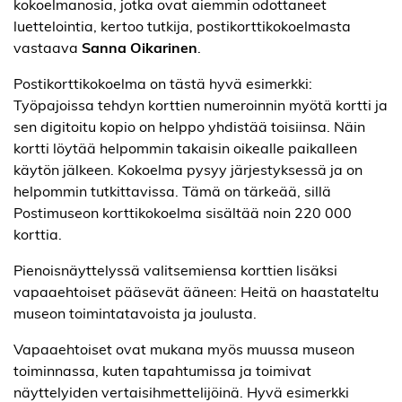
kokoelmanosia, jotka ovat aiemmin odottaneet
luettelointia, kertoo tutkija, postikorttikokoelmasta
vastaava
Sanna Oikarinen
.
Postikorttikokoelma on tästä hyvä esimerkki:
Työpajoissa tehdyn korttien numeroinnin myötä kortti ja
sen digitoitu kopio on helppo yhdistää toisiinsa. Näin
kortti löytää helpommin takaisin oikealle paikalleen
käytön jälkeen. Kokoelma pysyy järjestyksessä ja on
helpommin tutkittavissa. Tämä on tärkeää, sillä
Postimuseon korttikokoelma sisältää noin 220 000
korttia.
Pienoisnäyttelyssä valitsemiensa korttien lisäksi
vapaaehtoiset pääsevät ääneen: Heitä on haastateltu
museon toimintatavoista ja joulusta.
Vapaaehtoiset ovat mukana myös muussa museon
toiminnassa, kuten tapahtumissa ja toimivat
näyttelyiden vertaisihmettelijöinä. Hyvä esimerkki