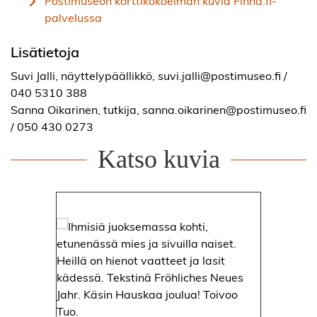
Postimuseon korttikokoelman kuvia Finna.fi-
palvelussa
Lisätietoja
Suvi Jalli, näyttelypäällikkö, suvi.jalli@postimuseo.fi /
040 5310 388
Sanna Oikarinen, tutkija, sanna.oikarinen@postimuseo.fi
/ 050 430 0273
Katso kuvia