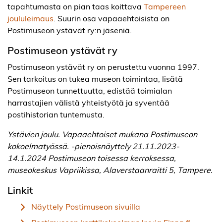
tapahtumasta on pian taas koittava
Tampereen
joululeimaus
. Suurin osa vapaaehtoisista on
Postimuseon ystävät ry:n jäseniä.
Postimuseon ystävät ry
Postimuseon ystävät ry on perustettu vuonna 1997.
Sen tarkoitus on tukea museon toimintaa, lisätä
Postimuseon tunnettuutta, edistää toimialan
harrastajien välistä yhteistyötä ja syventää
postihistorian tuntemusta.
Ystävien joulu. Vapaaehtoiset mukana Postimuseon
kokoelmatyössä. -pienoisnäyttely 21.11.2023-
14.1.2024 Postimuseon toisessa kerroksessa,
museokeskus Vapriikissa, Alaverstaanraitti 5, Tampere.
Linkit
Näyttely Postimuseon sivuilla