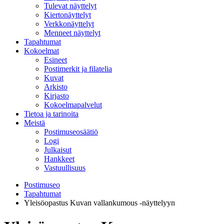
Tulevat näyttelyt
Kiertonäyttelyt
Verkkonäyttelyt
Menneet näyttelyt
Tapahtumat
Kokoelmat
Esineet
Postimerkit ja filatelia
Kuvat
Arkisto
Kirjasto
Kokoelmapalvelut
Tietoa ja tarinoita
Meistä
Postimuseosäätiö
Logi
Julkaisut
Hankkeet
Vastuullisuus
Postimuseo
Tapahtumat
Yleisöopastus Kuvan vallankumous -näyttelyyn