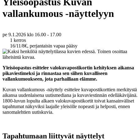
Yleisöopastus Kuvan
vallankumous -näyttelyyn
pe 9.1.2026
klo 16.00 - 17.00
1 kerros
16/11/8€, perjantaisin vapaa pääsy
Yleisöopastus esittelee valokuvapostikortin kehityksen aikansa
pikaviestimeksi ja rinnastaa sen siihen kuvalliseen
vallankumoukseen, jota parhaillaan elämme.
Kuvan vallankumous -näyttely esittelee kuvapostikorttien merkitystä
aikansa uudenlaisena uutismediana ja kuvaviestinnän edelläkävijänä.
1800-luvun lopulta alkaen valokuvapostikortit toivat kansainväliset
tapahtumat näkyviksi laajalle yleisölle nopeasti ja helposti, ennen
sanomalehtien uutiskuvia.
Tapahtumaan liittyvät näyttelyt