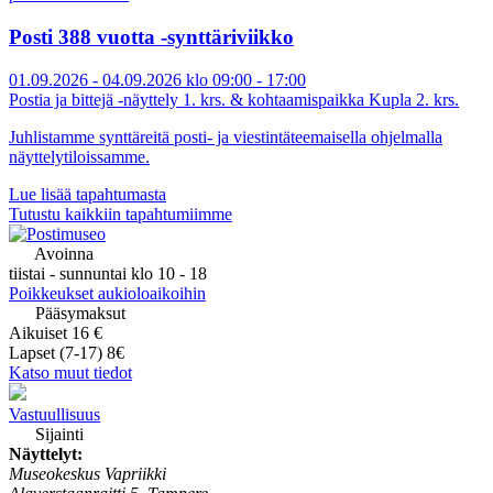
Posti 388 vuotta -synttäriviikko
01.09.2026 - 04.09.2026 klo 09:00 - 17:00
Postia ja bittejä -näyttely 1. krs. & kohtaamispaikka Kupla 2. krs.
Juhlistamme synttäreitä posti- ja viestintäteemaisella ohjelmalla
näyttelytiloissamme.
Lue lisää tapahtumasta
Tutustu kaikkiin tapahtumiimme
Avoinna
tiistai - sunnuntai klo 10 - 18
Poikkeukset aukioloaikoihin
Pääsymaksut
Aikuiset 16 €
Lapset (7-17) 8€
Katso muut tiedot
Vastuullisuus
Sijainti
Näyttelyt:
Museokeskus Vapriikki