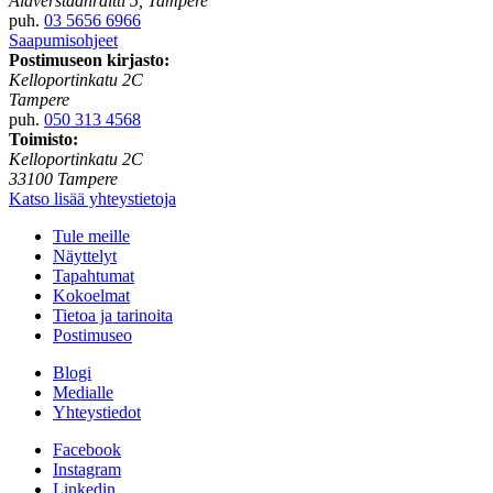
Alaverstaanraitti 5, Tampere
puh.
03 5656 6966
Saapumisohjeet
Postimuseon kirjasto:
Kelloportinkatu 2C
Tampere
puh.
050 313 4568
Toimisto:
Kelloportinkatu 2C
33100 Tampere
Katso lisää yhteystietoja
Tule meille
Näyttelyt
Tapahtumat
Kokoelmat
Tietoa ja tarinoita
Postimuseo
Blogi
Medialle
Yhteystiedot
Facebook
Instagram
Linkedin