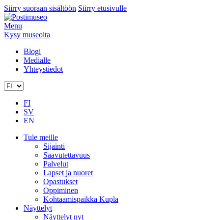
Siirry suoraan sisältöön
Siirry etusivulle
Menu
Kysy museolta
Blogi
Medialle
Yhteystiedot
FI
SV
EN
Tule meille
Sijainti
Saavutettavuus
Palvelut
Lapset ja nuoret
Opastukset
Oppiminen
Kohtaamispaikka Kupla
Näyttelyt
Näyttelyt nyt