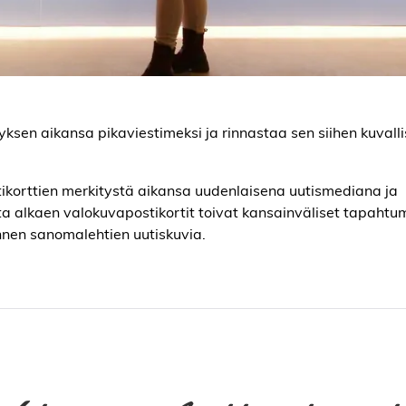
yksen aikansa pikaviestimeksi ja rinnastaa sen siihen kuvall
ikorttien merkitystä aikansa uudenlaisena uutismediana ja
ta alkaen valokuvapostikortit toivat kansainväliset tapahtu
 ennen sanomalehtien uutiskuvia.