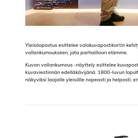
Yleisöopastus esittelee valokuvapostikortin kehit
vallankumoukseen, jota parhaillaan elämme.
Kuvan vallankumous -näyttely esittelee kuvapost
kuvaviestinnän edelläkävijänä. 1800-luvun lopul
näkyviksi laajalle yleisölle nopeasti ja helposti,