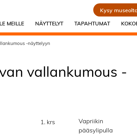
Kysy museolt
LE MEILLE
NÄYTTELYT
TAPAHTUMAT
KOKO
llankumous -näyttelyyn
uvan vallankumous -
Vapriikin
1. krs
pääsylipulla