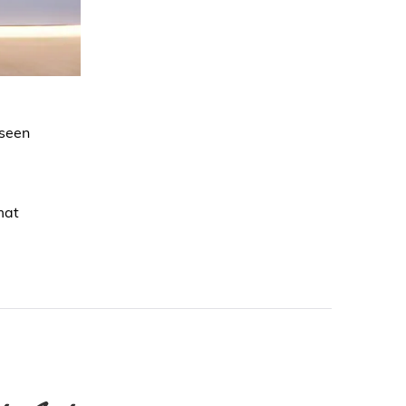
iseen
mat