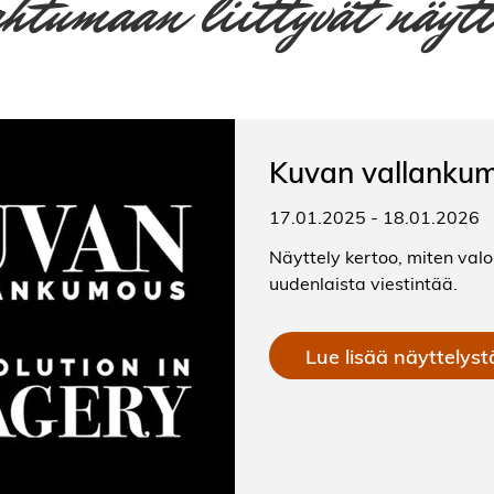
ahtumaan liittyvät näytt
Kuvan vallanku
17.01.2025
-
18.01.2026
Näyttely kertoo, miten valo
uudenlaista viestintää.
Lue lisää näyttelyst