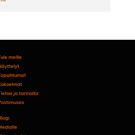
ule meille
Näyttelyt
Tapahtumat
Kokoelmat
ietoa ja tarinoita
Postimuseo
Blogi
Medialle