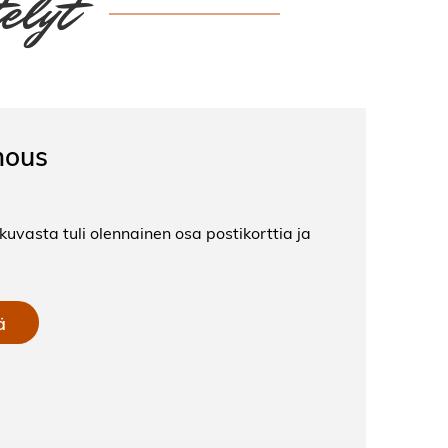
elyt
mous
kuvasta tuli olennainen osa postikorttia ja
ä