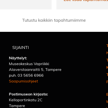
Tutustu kaikkiin tapahtumiimme
T
SIJAINTI
Näyttelyt:
Museokeskus Vapriikki
Alaverstaanraitti 5, Tampere
T
puh.
03 5656 6966
Saapumisohjeet
Postimuseon kirjasto:
Kelloportinkatu 2C
Tampere