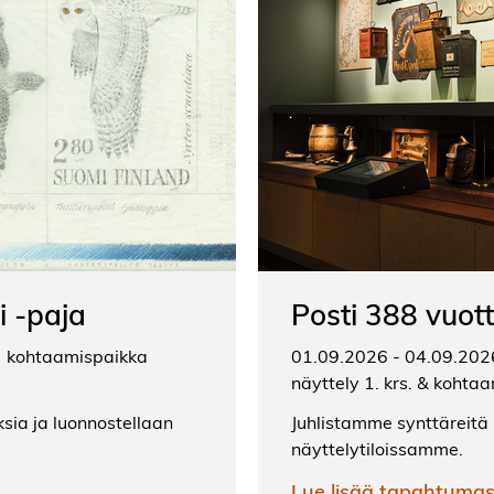
i -paja
Posti 388 vuott
kohtaamispaikka
01.09.2026 - 04.09.2026
näyttely 1. krs. & kohtaa
sia ja luonnostellaan
Juhlistamme synttäreitä 
näyttelytiloissamme.
Lue lisää tapahtuma