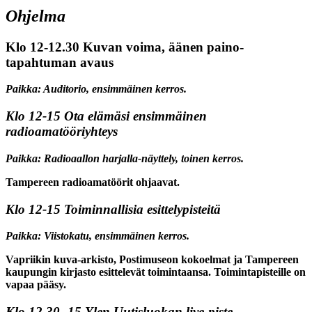
Ohjelma
Klo 12-12.30 Kuvan voima, äänen paino-
tapahtuman avaus
Paikka: Auditorio, ensimmäinen kerros.
Klo 12-15
Ota elämäsi ensimmäinen
radioamatööriyhteys
Paikka: Radioaallon harjalla-näyttely, toinen kerros.
Tampereen radioamatöörit ohjaavat.
Klo 12-15
Toiminnallisia esittelypisteitä
Paikka: Viistokatu, ensimmäinen kerros.
Vapriikin kuva-arkisto, Postimuseon kokoelmat ja Tampereen
kaupungin kirjasto esittelevät toimintaansa. Toimintapisteille on
vapaa pääsy.
Klo 12.30- 15
Ylen Uutisluokan live-piste