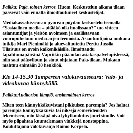
Paikka: Paja, toinen kerros.
Huom. Keskustelun aikana tilaan
pääsevät vain ennalta ilmoittautuneet keskustelijat.
Mediakasvatusseuran pyöreän pöydän keskustelu teemalla
”Sosiaalinen media – pitääkö olla huolissaan?” tuo yhteen
asiantuntijat ja yleisön avoimeen ja osallistavaan
vuoropuheluun media-arjen teemoista. Asiantuntijoina mukana
tutkija Mari Pienimäki ja aluevaltuutettu Perttu Jussila.
Tilaisuus on avoin kaikenikäisille. Ilmoittaudu
tapahtumapäivänä Vapriikin pääaulan asiakaspalvelupisteessä,
niin saat pääsylipun ja sinut ohjataan Paja-tilaan. Mukaan
mahtuu enintään 20 henkilöä.
Klo 14-15.30
Tampereen valokuvausseura: Valo- ja
videokuvaa kännykällä.
Paikka:Auditorion lämpiö, ensimmäinen kerros
.
Miten teen kännykkäkuvistani pikkuisen parempia? Jos haluat
parempia kännykkäkuvia tai niksejä somevideoiden
tekemiseen, niin tässäpä oiva lyhytkoulutus juuri sinulle. Voit
myös piipahtaa kuuntelemaan vinkkejä nonstoppina.
Kouluttajana valokuvaaja Raimo Korpela.