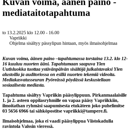
Kuvan voima, äänen paino -
mediataitotapahtuma
to 13.2.2025
klo 12.00 - 16.00
Vapriikki
Ohjelma sisältyy pässylipun hintaan, myös ilmaisohjelmaa
Kuvan voima, äänen paino –tapahtumassa torstaina 13.2. klo 12-
16 kuuluu nuorten ääni. Tapahtumaan saapuva Ylen
Uutisluokka tuottaa ystävänpäivän sisältöjä julkaistavaksi Ylen
alustoilla ja auditoriossa on esillä nuorten tekemiä videoita.
Mediakasvatusseuran Pyöreässä pöydässä keskustellaan
sosiaalisesta mediasta.
Tapahtuma sisältyy Vapriikin pääsylippuun. Pirkanmaalaisille
1. ja 2. asteen oppilasryhmille on vapaa pääsy Vapriikkiin,
ilmoitathan ryhmäsi saapumisesta etukäteen joko puhelimitse
03 5656 6966 tai sähköpostitse vapriikki@tampere.fi.
Ilmaisohjelmaa, joka ei vaadi pääsylippua Viistokadulla
ravintola Valssin vieressä.