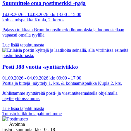
Suunnittele oma postimerkki -paja
14.08.2026 - 14.08.2026 klo 13:00 - 15:00
kohtaamispaikka Kupla, 2. kerros
Pajassa tutkitaan Bruunin postimerkkiluonnoksia ja luonnostellaan
vapaasti omalla tyylillä.
Lue lisää tapahtumasta
Posti 388 vuotta -synttäriviikko
01.09.2026 - 04.09.2026 klo 09:00 - 17:00
Postia ja bittejä -näyttely 1. krs. & kohtaamispaikka Kupla 2. krs.
Juhlistamme synttäreitä posti- ja viestintäteemaisella ohjelmalla
näyttelytiloissamme.
Lue lisää tapahtumasta
Tutustu kaikkiin tapahtumiimme
Avoinna
tiistai - sunnuntai klo 10 - 18