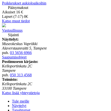
Poikkeukset aukioloaikoihin
Pääsymaksut
Aikuiset 16 €
Lapset (7-17) 8€
Katso muut tiedot
Vastuullisuus
Sijainti
Näyttelyt:
Museokeskus Vapriikki
Alaverstaanraitti 5, Tampere
puh.
03 5656 6966
Saapumisohjeet
Postimuseon kirjasto:
Kelloportinkatu 2C
Tampere
puh.
050 313 4568
Toimisto:
Kelloportinkatu 2C
33100 Tampere
Katso lisää yhteystietoja
Tule meille
Näyttelyt
Tapahtumat