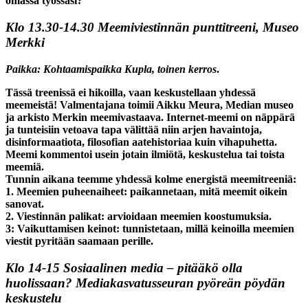
omassa työssäsi?
Klo 13.30-14.30
Meemiviestinnän punttitreeni, Museo
Merkki
Paikka: Kohtaamispaikka Kupla, toinen kerros
.
Tässä treenissä ei hikoilla, vaan keskustellaan yhdessä
meemeistä! Valmentajana toimii Aikku Meura, Median museo
ja arkisto Merkin meemivastaava. Internet-meemi on näppärä
ja tunteisiin vetoava tapa välittää niin arjen havaintoja,
disinformaatiota, filosofian aatehistoriaa kuin vihapuhetta.
Meemi kommentoi usein jotain ilmiötä, keskustelua tai toista
meemiä.
Tunnin aikana teemme yhdessä kolme energistä meemitreeniä:
1. Meemien puheenaiheet: paikannetaan, mitä meemit oikein
sanovat.
2. Viestinnän palikat: arvioidaan meemien koostumuksia.
3: Vaikuttamisen keinot: tunnistetaan, millä keinoilla meemien
viestit pyritään saamaan perille.
Klo 14-15
Sosiaalinen media – pitääkö olla
huolissaan? Mediakasvatusseuran pyöreän pöydän
keskustelu