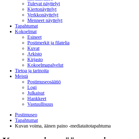
Tulevat näyttelyt
Kiertonäyttelyt
Verkkonäyttelyt
Menneet näyttelyt
Tapahtumat
Kokoelmat
Esineet
Postimerkit ja filatelia
Kuvat
Arkisto
Kirjasto
Kokoelmapalvelut
Tietoa ja tarinoita
Meistä
Postimuseosäätiö
Logi
Julkaisut
Hankkeet
Vastuullisuus
Postimuseo
Tapahtumat
Kuvan voima, äänen paino -mediataitotapahtuma