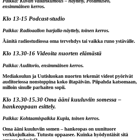
Paikka: Kuvan vallankumous – näyttely, Postimuseo,
ensimmäinen kerros.
Klo 13-15
Podcast-studio
Paikka: Radioaallon harjalla-näyttely, toinen kerros.
Äänitä radiostudiossa oma tervehdys tai vaikka runo ystävälle.
Klo 13.30-16
Videoita nuorten elämästä
Paikka: Auditorio, ensimmäinen kerros.
Mediakoulun ja Uutisluokan nuorten tekemät videot pyörivät
auditoriossa nonstoppina koko iltapäivän. Piipahda katsomaan,
milloin sinulle parhaiten sopii.
Klo 13.30-15.30
Oma ääni kuuluviin somessa –
hankeoppaan esittely.
Paikka: Kohtaamispaikka Kupla, toinen kerros.
Oma ääni kuuluviin somen – hankeopas on uunituore
verkkojulkaisu. Tutustu oppaasee. Kuinka hyödyntäisit sitä