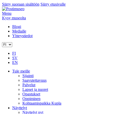
Siirry suoraan sisältöön
Siirry etusivulle
Menu
Kysy museolta
Blogi
Medialle
Yhteystiedot
FI
SV
EN
Tule meille
Sijainti
Saavutettavuus
Palvelut
Lapset ja nuoret
Opastukset
Oppiminen
Kohtaamispaikka Kupla
Näyttelyt
Näyttelyt nyt