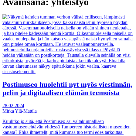
Avainsana:
yhteistyö
Postimuseo huolehtii nyt myös viestinnän,
pelin ja digitaalisen elämän teemoista
28.02.2024
Mirka Ylä-Mattila
Kuulitko jo siitä, että Postimuseo sai valtakunnallisen
vastuumuseotehtävän yhdessä Tampereen historiallisten museoiden
kanssa? Ehkä ihmettelit, mitä kummaa tuo termi edes tarkoittaa.