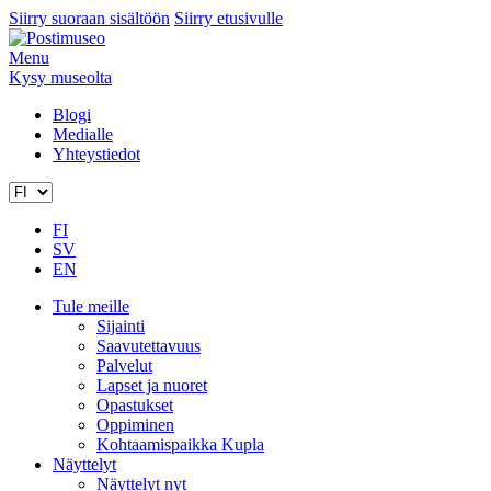
Siirry suoraan sisältöön
Siirry etusivulle
Menu
Kysy museolta
Blogi
Medialle
Yhteystiedot
FI
SV
EN
Tule meille
Sijainti
Saavutettavuus
Palvelut
Lapset ja nuoret
Opastukset
Oppiminen
Kohtaamispaikka Kupla
Näyttelyt
Näyttelyt nyt