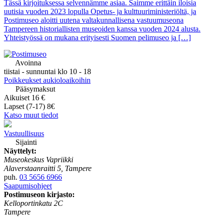
Tässä kirjoituksessa selvennämme asiaa. Saimme erittäin iloisia
uutisia vuoden 2023 lopulla Opetus- ja kulttuuriministeriöltä, ja
Postimuseo aloitti uutena valtakunnallisena vastuumuseona
Tampereen historiallisten museoiden kanssa vuoden 2024 alusta.
Yhteistyössä on mukana erityisesti Suomen pelimuseo ja […]
Avoinna
tiistai - sunnuntai klo 10 - 18
Poikkeukset aukioloaikoihin
Pääsymaksut
Aikuiset 16 €
Lapset (7-17) 8€
Katso muut tiedot
Vastuullisuus
Sijainti
Näyttelyt:
Museokeskus Vapriikki
Alaverstaanraitti 5, Tampere
puh.
03 5656 6966
Saapumisohjeet
Postimuseon kirjasto:
Kelloportinkatu 2C
Tampere