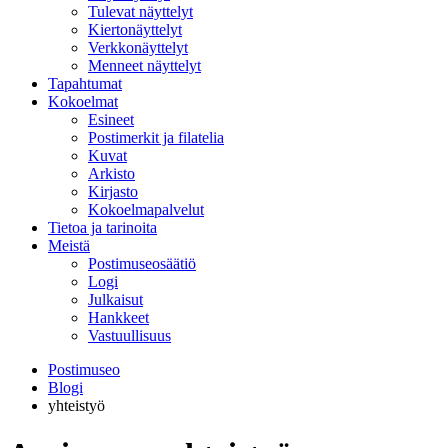
Tulevat näyttelyt
Kiertonäyttelyt
Verkkonäyttelyt
Menneet näyttelyt
Tapahtumat
Kokoelmat
Esineet
Postimerkit ja filatelia
Kuvat
Arkisto
Kirjasto
Kokoelmapalvelut
Tietoa ja tarinoita
Meistä
Postimuseosäätiö
Logi
Julkaisut
Hankkeet
Vastuullisuus
Postimuseo
Blogi
yhteistyö