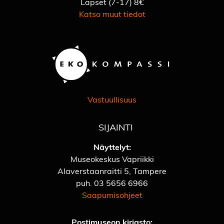
Lapset (7-17) 8€
Katso muut tiedot
Vastuullisuus
SIJAINTI
Näyttelyt:
Museokeskus Vapriikki
Alaverstaanraitti 5, Tampere
puh.
03 5656 6966
Saapumisohjeet
Postimuseon kirjasto: