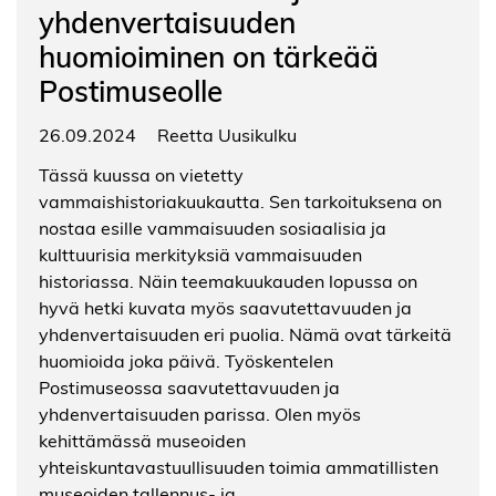
yhdenvertaisuuden
huomioiminen on tärkeää
Postimuseolle
26.09.2024
Reetta Uusikulku
Tässä kuussa on vietetty
vammaishistoriakuukautta. Sen tarkoituksena on
nostaa esille vammaisuuden sosiaalisia ja
kulttuurisia merkityksiä vammaisuuden
historiassa. Näin teemakuukauden lopussa on
hyvä hetki kuvata myös saavutettavuuden ja
yhdenvertaisuuden eri puolia. Nämä ovat tärkeitä
huomioida joka päivä. Työskentelen
Postimuseossa saavutettavuuden ja
yhdenvertaisuuden parissa. Olen myös
kehittämässä museoiden
yhteiskuntavastuullisuuden toimia ammatillisten
museoiden tallennus- ja