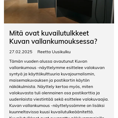
Mitä ovat kuvailutulkkeet
Kuvan vallankumouksessa?
27.02.2025
Reetta Uusikulku
Tämän vuoden alussa avautunut Kuvan
vallankumous -näyttelymme esittelee valokuvan
syntyä ja käyttökulttuuria kuvajournalismin,
maisemakuvauksen ja postikortin käytön
näkökulmista. Näyttely kertoo myös, miten
valokuvasta tuli olennainen osa postikorttia ja
uudenlaista viestintää sekä esittelee valokuvaajia.
Kuvan vallankumous -näyttelyssämme on lisäksi
kuunneltavissa kuusi kuvailutulkeäänitettä.
Kuvailutulkkeet ovat suunnattu näkövammaisille