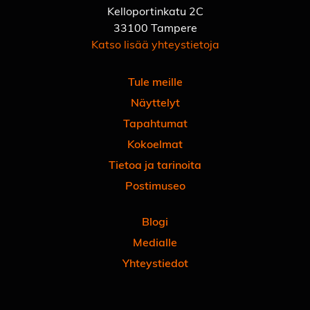
Kelloportinkatu 2C
33100 Tampere
Katso lisää yhteystietoja
Tule meille
Näyttelyt
Tapahtumat
Kokoelmat
Tietoa ja tarinoita
Postimuseo
Blogi
Medialle
Yhteystiedot
Facebook
Instagram
Linkedin
Youtube
Tiktok