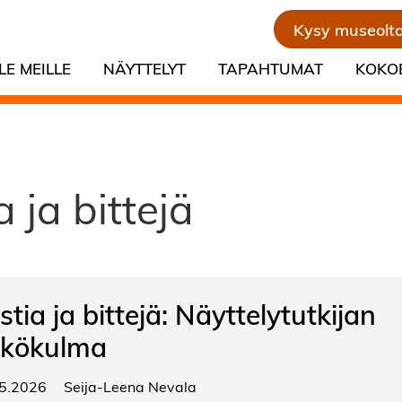
Kysy museolt
LE MEILLE
NÄYTTELYT
TAPAHTUMAT
KOKO
a ja bittejä
stia ja bittejä: Näyttelytutkijan
kökulma
5.2026
Seija-Leena Nevala