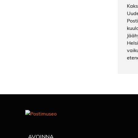
Kaks
Uude
Post
kuul
Jääh
Helsi
vaik
eten
AVOINNA