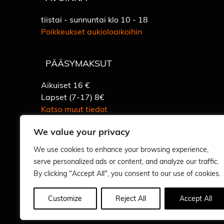
tiistai - sunnuntai klo 10 - 18
Poikkeukset aukioloaikoihin
PÄÄSYMAKSUT
Aikuiset 16 €
Lapset (7-17) 8€
Katso muut tiedot
We value your privacy
We use cookies to enhance your browsing experience,
serve personalized ads or content, and analyze our traffic.
By clicking "Accept All", you consent to our use of cookies.
Vastuullisuus
Customize
Reject All
Accept All