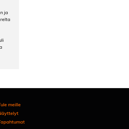
n ja
relta
li
ea
ule meille
Näyttelyt
Tapahtumat