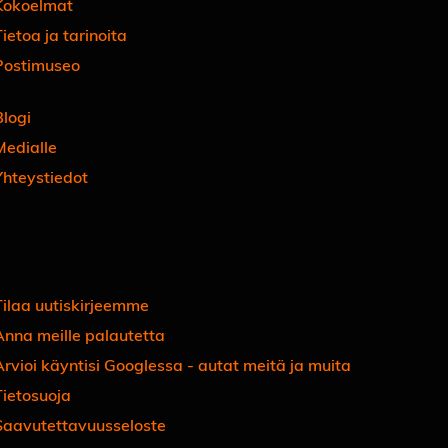
Kokoelmat
ietoa ja tarinoita
Postimuseo
Blogi
Medialle
Yhteystiedot
Facebook
Instagram
Linkedin
Youtube
Tiktok
Tilaa uutiskirjeemme
Anna meille palautetta
Arvioi käyntisi Googlessa - autat meitä ja muita
Tietosuoja
Saavutettavuusseloste