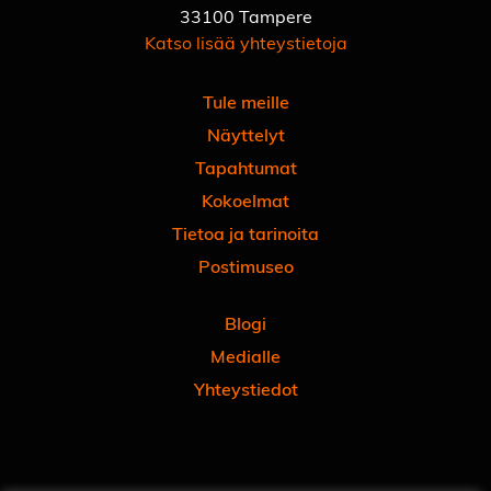
33100 Tampere
Katso lisää yhteystietoja
Tule meille
Näyttelyt
Tapahtumat
Kokoelmat
Tietoa ja tarinoita
Postimuseo
Blogi
Medialle
Yhteystiedot
Facebook
Instagram
Linkedin
Youtube
Tiktok