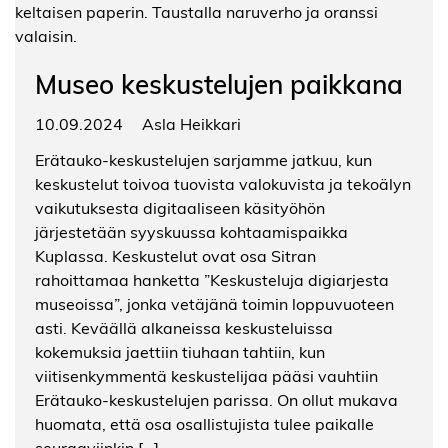
Museo keskustelujen paikkana
10.09.2024
Asla Heikkari
Erätauko-keskustelujen sarjamme jatkuu, kun
keskustelut toivoa tuovista valokuvista ja tekoälyn
vaikutuksesta digitaaliseen käsityöhön
järjestetään syyskuussa kohtaamispaikka
Kuplassa. Keskustelut ovat osa Sitran
rahoittamaa hanketta ”Keskusteluja digiarjesta
museoissa”, jonka vetäjänä toimin loppuvuoteen
asti. Keväällä alkaneissa keskusteluissa
kokemuksia jaettiin tiuhaan tahtiin, kun
viitisenkymmentä keskustelijaa pääsi vauhtiin
Erätauko-keskustelujen parissa. On ollut mukava
huomata, että osa osallistujista tulee paikalle
seuraaviinkin […]