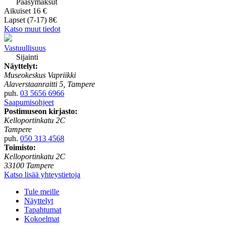
Pääsymaksut
Aikuiset 16 €
Lapset (7-17) 8€
Katso muut tiedot
Vastuullisuus
Sijainti
Näyttelyt:
Museokeskus Vapriikki
Alaverstaanraitti 5, Tampere
puh.
03 5656 6966
Saapumisohjeet
Postimuseon kirjasto:
Kelloportinkatu 2C
Tampere
puh.
050 313 4568
Toimisto:
Kelloportinkatu 2C
33100 Tampere
Katso lisää yhteystietoja
Tule meille
Näyttelyt
Tapahtumat
Kokoelmat