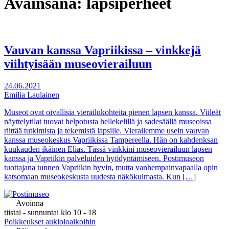
Avainsana:
lapsiperheet
Vauvan kanssa Vapriikissa – vinkkejä
viihtyisään museovierailuun
24.06.2021
Emilia Laulainen
Museot ovat oivallisia vierailukohteita pienen lapsen kanssa. Viileät
näyttelytilat tuovat helpotusta hellekelillä ja sadesäällä museoissa
riittää tutkimista ja tekemistä lapsille. Vierailemme usein vauvan
kanssa museokeskus Vapriikissa Tampereella. Hän on kahdenksan
kuukauden ikäinen Elias. Tässä vinkkini museovierailuun lapsen
kanssa ja Vapriikin palveluiden hyödyntämiseen. Postimuseon
tuottajana tunnen Vapriikin hyvin, mutta vanhempainvapaalla opin
katsomaan museokeskusta uudesta näkökulmasta. Kun […]
Avoinna
tiistai - sunnuntai klo 10 - 18
Poikkeukset aukioloaikoihin