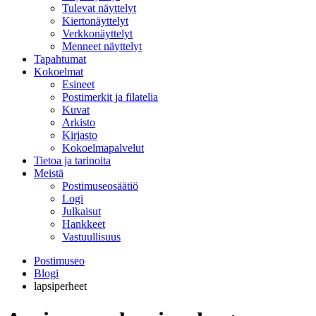
Tulevat näyttelyt
Kiertonäyttelyt
Verkkonäyttelyt
Menneet näyttelyt
Tapahtumat
Kokoelmat
Esineet
Postimerkit ja filatelia
Kuvat
Arkisto
Kirjasto
Kokoelmapalvelut
Tietoa ja tarinoita
Meistä
Postimuseosäätiö
Logi
Julkaisut
Hankkeet
Vastuullisuus
Postimuseo
Blogi
lapsiperheet