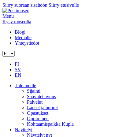
Siirry suoraan sisältöön
Siirry etusivulle
Menu
Kysy museolta
Blogi
Medialle
Yhteystiedot
FI
SV
EN
Tule meille
Sijainti
Saavutettavuus
Palvelut
Lapset ja nuoret
Opastukset
Oppiminen
Kohtaamispaikka Kupla
Näyttelyt
Näyttelyt nyt