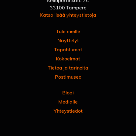
Kelloportinkatu 2C
33100 Tampere
Katso lisää yhteystietoja
Tule meille
Näyttelyt
Tapahtumat
Kokoelmat
Tietoa ja tarinoita
Postimuseo
Blogi
Medialle
Yhteystiedot
Facebook
Instagram
Linkedin
Youtube
Tiktok