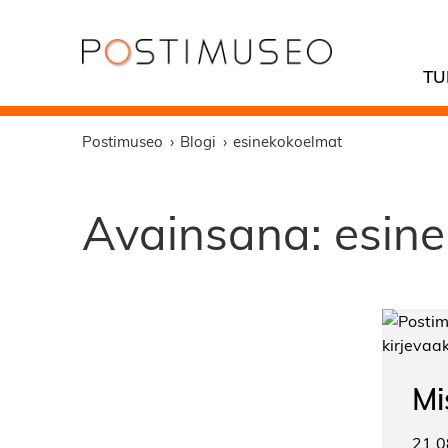
TU
Postimuseo
Blogi
esinekokoelmat
Avainsana:
esin
Mi
21.0