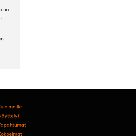
o on
.
an
ule meille
Näyttelyt
Tapahtumat
Kokoelmat