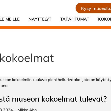
Kysy museolt
LE MEILLE
NÄYTTELYT
TAPAHTUMAT
KOKO
ekokoelmat
stä museon kokoelmat tulevat?
8.2024
Mikko Aho