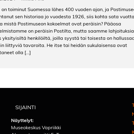
i on toiminut Suomessa lähes 400 vuoden ajan, ja Postimuse
entanut sen historiaa jo vuodesta 1926, siis kohta sata vuotta
a mistä Postimuseon kokoelmat ovat peräisin? Pääosa
elmistamme on peräisin Postilta, mutta saamme lahjoituksia
yksityisiltä henkilöiltä, joilla syystä tai toisesta on hallussa
in liittyviä tavaroita. He itse tai heidän sukulaisensa ovat
taneet olla […]
T
SIJAINTI
Näyttelyt:
Museokeskus Vapriikki