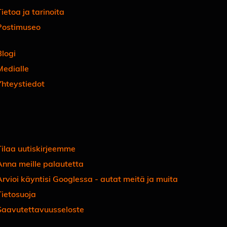
ietoa ja tarinoita
Postimuseo
Blogi
Medialle
Yhteystiedot
Facebook
Instagram
Linkedin
Youtube
Tiktok
Tilaa uutiskirjeemme
Anna meille palautetta
Arvioi käyntisi Googlessa - autat meitä ja muita
Tietosuoja
Saavutettavuusseloste