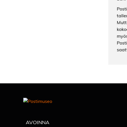
Post
tall
Mutt
koko
myös 
Posti
saat
AVOINNA