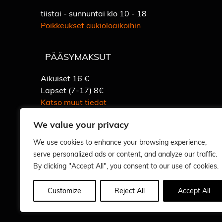
tiistai - sunnuntai klo 10 - 18
Poikkeukset aukioloaikoihin
PÄÄSYMAKSUT
Aikuiset 16 €
Lapset (7-17) 8€
Katso muut tiedot
We value your privacy
We use cookies to enhance your browsing experience,
serve personalized ads or content, and analyze our traffic.
By clicking "Accept All", you consent to our use of cookies.
Vastuullisuus
Customize
Reject All
Accept All