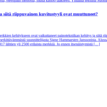
a siitä riippuvainen kuvitustyyli ovat muuttuneet?
rkkien kehitykseen ovat vaikuttaneet painotekniikan kehitys ja siitä ri
 merkittävämmästä suunnittelijasta Signe Hammarsten Janssonista. Alu
17 lähtien yli 2500 erilaista merkkiä. Jo ennen itsenäistymistä […]