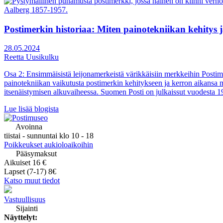
Postimerkin historiaa: Miten painotekniikan kehitys j
28.05.2024
Reetta Uusikulku
Osa 2: Ensimmäisistä leijonamerkeistä värikkäisiin merkkeihin Postime
painotekniikan vaikutusta postimerkin kehitykseen ja kerron aikansa
itsenäistymisen alkuvaiheessa. Suomen Posti on julkaissut vuodesta 19
Lue lisää blogista
Avoinna
tiistai - sunnuntai klo 10 - 18
Poikkeukset aukioloaikoihin
Pääsymaksut
Aikuiset 16 €
Lapset (7-17) 8€
Katso muut tiedot
Vastuullisuus
Sijainti
Näyttelyt: