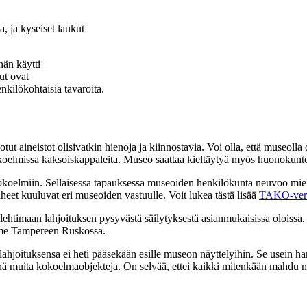
än käytti
ut ovat
kilökohtaisia tavaroita.
jotut aineistot olisivatkin hienoja ja kiinnostavia. Voi olla, että museol
koelmissa kaksoiskappaleita. Museo saattaa kieltäytyä myös huonokuntoisist
okoelmiin. Sellaisessa tapauksessa museoiden henkilökunta neuvoo miele
heet kuuluvat eri museoiden vastuulle. Voit lukea tästä lisää
TAKO-verko
ehtimaan lahjoituksen pysyvästä säilytyksestä asianmukaisissa oloissa. E
mme Tampereen Ruskossa.
n lahjoituksensa ei heti pääsekään esille museon näyttelyihin. Se usei
nä muita kokoelmaobjekteja. On selvää, ettei kaikki mitenkään mahdu näy