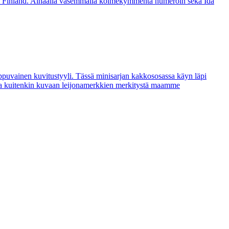
ippuvainen kuvitustyyli. Tässä minisarjan kakkososassa käyn läpi
ssa kuitenkin kuvaan leijonamerkkien merkitystä maamme