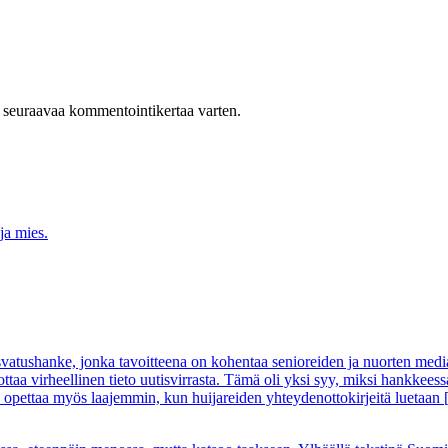
n seuraavaa kommentointikertaa varten.
ushanke, jonka tavoitteena on kohentaa senioreiden ja nuorten medialuk
aa virheellinen tieto uutisvirrasta. Tämä oli yksi syy, miksi hankkee
a opettaa myös laajemmin, kun huijareiden yhteydenottokirjeitä luetaan