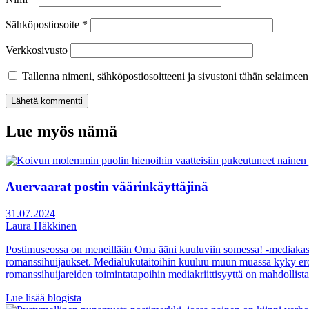
Sähköpostiosoite
*
Verkkosivusto
Tallenna nimeni, sähköpostiosoitteeni ja sivustoni tähän selaimee
Lue myös nämä
Auervaarat postin väärinkäyttäjinä
31.07.2024
Laura Häkkinen
Postimuseossa on meneillään Oma ääni kuuluviin somessa! -mediakasvat
romanssihuijaukset. Medialukutaitoihin kuuluu muun muassa kyky erott
romanssihuijareiden toimintatapoihin mediakriittisyyttä on mahdollist
Lue lisää blogista