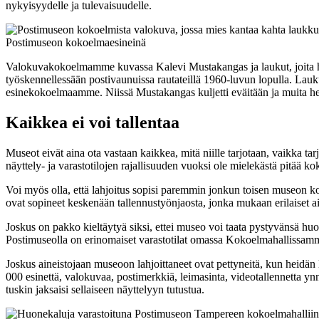
nykyisyydelle ja tulevaisuudelle.
Valokuvakokoelmamme kuvassa Kalevi Mustakangas ja laukut, joita h
työskennellessään postivaunuissa rautateillä 1960-luvun lopulla. Lauk
esinekokoelmaamme. Niissä Mustakangas kuljetti eväitään ja muita hen
Kaikkea ei voi
tallentaa
Museot eivät aina ota vastaan kaikkea, mitä niille tarjotaan, vaikka tar
näyttely- ja varastotilojen rajallisuuden vuoksi ole mielekästä pitää ko
Voi myös olla, että lahjoitus sopisi paremmin jonkun toisen museon k
ovat sopineet keskenään tallennustyönjaosta, jonka mukaan erilaiset ai
Joskus on pakko kieltäytyä siksi, ettei museo voi taata pystyvänsä huol
Postimuseolla on erinomaiset varastotilat omassa Kokoelmahallissa
Joskus aineistojaan museoon lahjoittaneet ovat pettyneitä, kun heidä
000 esinettä, valokuvaa, postimerkkiä, leimasinta, videotallennetta yn
tuskin jaksaisi sellaiseen näyttelyyn tutustua.