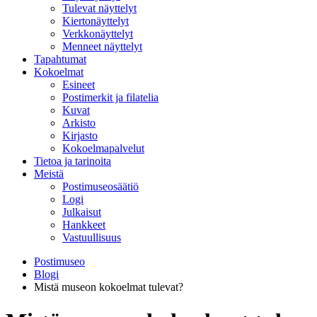
Tulevat näyttelyt
Kiertonäyttelyt
Verkkonäyttelyt
Menneet näyttelyt
Tapahtumat
Kokoelmat
Esineet
Postimerkit ja filatelia
Kuvat
Arkisto
Kirjasto
Kokoelmapalvelut
Tietoa ja tarinoita
Meistä
Postimuseosäätiö
Logi
Julkaisut
Hankkeet
Vastuullisuus
Postimuseo
Blogi
Mistä museon kokoelmat tulevat?