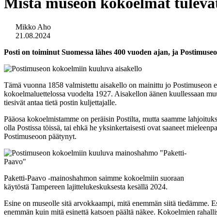
Mistä museon kokoelmat tuleva
Mikko Aho
21.08.2024
Posti on toiminut Suomessa lähes 400 vuoden ajan, ja Postimuseo 
Tämä vuonna 1858 valmistettu aisakello on mainittu jo Postimuseon 
kokoelmaluettelossa vuodelta 1927. Aisakellon äänen kuullessaan muut
tiesivät antaa tietä postin kuljettajalle.
Pääosa kokoelmistamme on peräisin Postilta, mutta saamme lahjoituksia my
olla Postissa töissä, tai ehkä he yksinkertaisesti ovat saaneet mieleen
Postimuseoon päätynyt.
Paketti-Paavo -mainoshahmon saimme kokoelmiin suoraan
käytöstä Tampereen lajittelukeskuksesta kesällä 2024.
Esine on museolle sitä arvokkaampi, mitä enemmän siitä tiedämme.
E
enemmän kuin mitä esinettä katsoen päältä näkee.
Kokoelmien rahallis