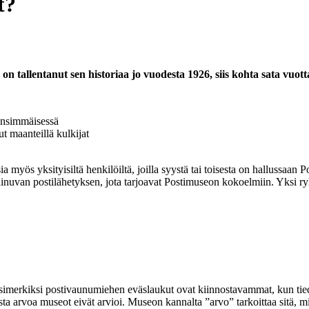
t?
on tallentanut sen historiaa jo vuodesta 1926, siis kohta sata vuo
ensimmäisessä
 maanteillä kulkijat
ös yksityisiltä henkilöiltä, joilla syystä tai toisesta on hallussaan Post
painuvan postilähetyksen, jota tarjoavat Postimuseon kokoelmiin. Yksi ry
simerkiksi postivaunumiehen eväslaukut ovat kiinnostavammat
, kun ti
ta arvoa museot eivät arvioi. Museon kannalta ”arvo” tarkoittaa sitä, mi