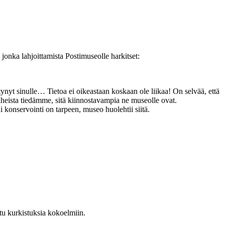
, jonka lahjoittamista Postimuseolle harkitset:
ätynyt sinulle… Tietoa ei oikeastaan koskaan ole liikaa! On selvää, että
vaiheista tiedämme, sitä kiinnostavampia ne museolle ovat.
ai konservointi on tarpeen, museo huolehtii siitä.
tu kurki
s
tuksia kokoelmiin.