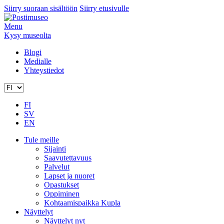
Siirry suoraan sisältöön
Siirry etusivulle
Menu
Kysy museolta
Blogi
Medialle
Yhteystiedot
FI
SV
EN
Tule meille
Sijainti
Saavutettavuus
Palvelut
Lapset ja nuoret
Opastukset
Oppiminen
Kohtaamispaikka Kupla
Näyttelyt
Näyttelyt nyt