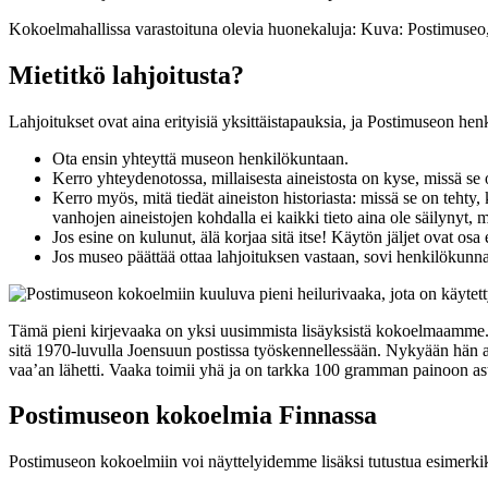
Kokoelmahallissa varastoituna olevia huonekaluja: Kuva: Postimuseo
Mietitkö lahjoitusta?
Lahjoitukset ovat aina erityisiä yksittäistapauksia, ja Postimuseon henki
Ota ensin yhteyttä museon henkilökuntaan.
Kerro yhteydenotossa, millaisesta aineistosta on kyse, missä se 
Kerro myös, mitä tiedät aineiston historiasta: missä se on tehty,
vanhojen aineistojen kohdalla ei kaikki tieto aina ole säilynyt, 
Jos esine on kulunut, älä korjaa sitä itse! Käytön jäljet ovat osa
Jos museo päättää ottaa lahjoituksen vastaan, sovi henkilökunn
Tämä pieni kirjevaaka on yksi uusimmista lisäyksistä kokoelmaamme. L
sitä 1970-luvulla Joensuun postissa työskennellessään. Nykyään hän a
vaa’an lähetti. Vaaka toimii yhä ja on tarkka 100 gramman painoon ast
Postimuseon kokoelmia Finnassa
Postimuseon kokoelmiin voi näyttelyidemme lisäksi tutustua
esimerki