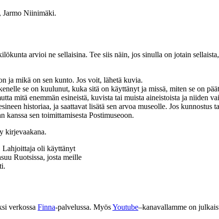
, Jarmo Niinimäki.
lökunta arvioi ne sellaisina. Tee siis näin, jos sinulla on jotain sellaista
on ja mikä on sen kunto. Jos voit, lähetä kuvia.
 kenelle se on kuulunut, kuka sitä on käyttänyt ja missä, miten se on pä
mutta mitä enemmän esineistä, kuvista tai muista aineistoista ja niiden 
 esineen historiaa, ja saattavat lisätä sen arvoa museolle. Jos kunnostus t
an kanssa sen toimittamisesta Postimuseoon.
ahjoittaja oli käyttänyt
suu Ruotsissa, josta meille
i.
ksi
verkossa
Finna
-palvelussa.
Myös
Youtube
–
kanavallamme on julkais