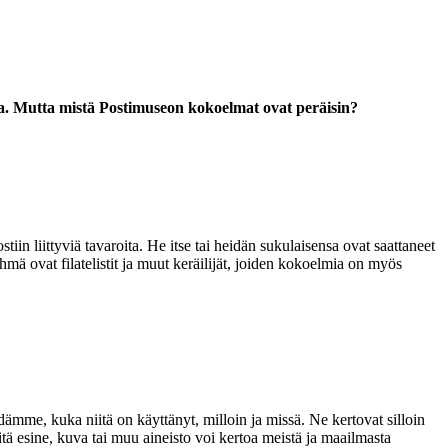
tta. Mutta mistä Postimuseon kokoelmat ovat peräisin?
iin liittyviä tavaroita. He itse tai heidän sukulaisensa ovat saattaneet
hmä ovat filatelistit ja muut keräilijät, joiden kokoelmia on myös
edämme, kuka niitä on käyttänyt, milloin ja missä
. N
e kertovat silloin
tä esine, kuva tai muu aineisto voi kertoa meistä ja maailmasta