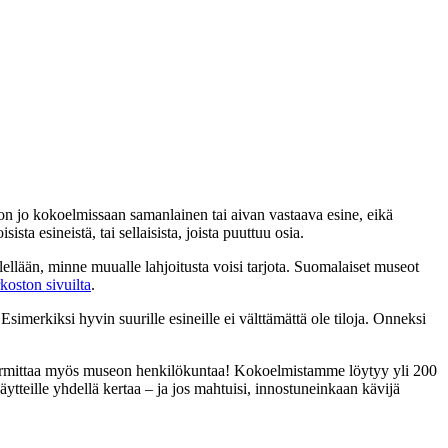
la on jo kokoelmissaan samanlainen tai aivan vastaava esine, eikä
a esineistä, tai sellaisista, joista puuttuu osia.
llään, minne muualle lahjoitusta voisi tarjota. Suomalaiset museot
ston sivuilta
.
simerkiksi hyvin suurille esineille ei välttämättä ole tiloja. Onneksi
n harmittaa myös museon henkilökuntaa! Kokoelmistamme löytyy yli 200
tteille yhdellä kertaa – ja jos mahtuisi, innostuneinkaan kävijä