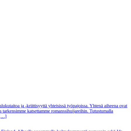
utaitoa ja -kriittisyyttä yhteisissä työpajoissa. Yhtenä aiheena ovat
ssa tarkensimme katsettamme romanssihuijareihin. Tutustumalla
 […]