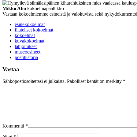
Mikko Aho
kokoelmapäällikkö
Vastaan kokoelmiemme esineistä ja valokuvista sekä nykydokumentoi
esinekokoelmat
filateliset kokoelmat
kokoelmat
kuvakokoelmat
lahjoitukset
museoesineet
postihistoria
Vastaa
Sähköpostiosoitettasi ei julkaista.
Pakolliset kentät on merkitty
*
Kommentti
*
Nimi
*