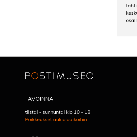
taht
kesk
osall
AVOINNA
tiistai - sunnuntai klo 10 - 18
Poikkeukset aukioloaikoihin