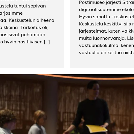
Postimuseo järjesti Sitr
ustelu tuntui sopivan
digitaalisuutemme ekolog
tarjosimme
Hyvin sanottu -keskustel
jaa. Keskustelun aiheena
Keskustelu keskittyi siis
kkoina. Tarkoitus oli,
järjestelmät, kuten vaikk
pääsisivät pohtimaan
muita luonnonvaroja. Lis
o hyvin positiivisen […]
vastuunäkökulma: kenen 
vastuulla on kertoa niist