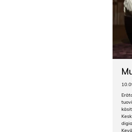
Mu
10.0
Erät
tuov
käsi
Kesk
digi
Kevä