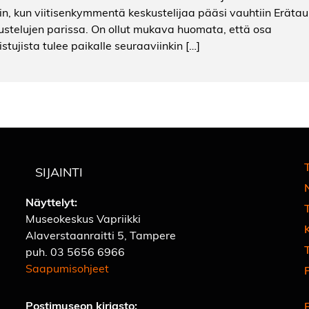
iin, kun viitisenkymmentä keskustelijaa pääsi vauhtiin Eräta
ustelujen parissa. On ollut mukava huomata, että osa
istujista tulee paikalle seuraaviinkin […]
T
SIJAINTI
Näyttelyt:
Museokeskus Vapriikki
Alaverstaanraitti 5, Tampere
T
puh.
03 5656 6966
Saapumisohjeet
Postimuseon kirjasto: