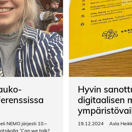
tauko-
Hyvin sanott
erenssissa
digitaalisen
ympäristövai
li NEMO järjesti 10.–
19.12.2024
Asla Heikk
tsikolla ”Can we talk?