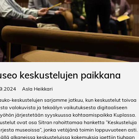
seo keskustelujen paikkana
9.2024
Asla Heikkari
auko-keskustelujen sarjamme jatkuu, kun keskustelut toivoa
ista valokuvista ja tekoälyn vaikutuksesta digitaaliseen
työhön järjestetään syyskuussa kohtaamispaikka Kuplassa.
ustelut ovat osa Sitran rahoittamaa hanketta ”Keskusteluja
arjesta museoissa”, jonka vetäjänä toimin loppuvuoteen asti.
ällä alkaneissa keskusteluissa kokemuksia jaettiin tiuhaan