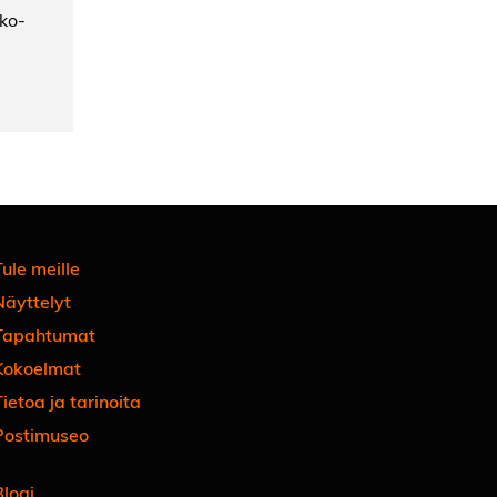
uko-
ule meille
Näyttelyt
Tapahtumat
Kokoelmat
ietoa ja tarinoita
Postimuseo
Blogi