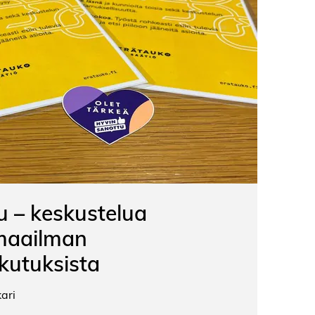
u – keskustelua
 maailman
kutuksista
ari