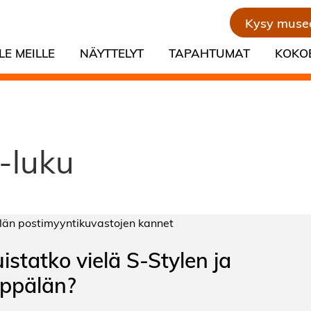
Kysy muse
LE MEILLE
NÄYTTELYT
TAPAHTUMAT
KOKO
-luku
istatko vielä S-Stylen ja
ppälän?