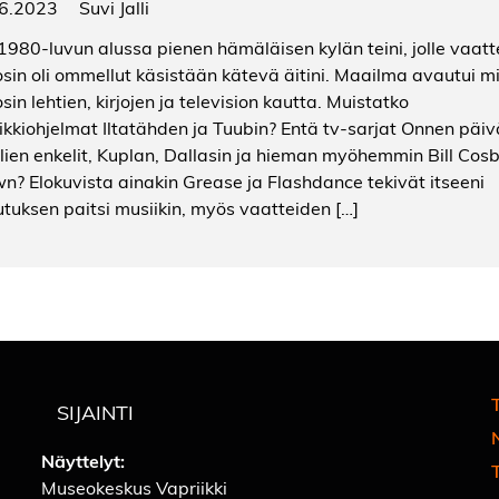
6.2023
Suvi Jalli
 1980-luvun alussa pienen hämäläisen kylän teini, jolle vaatt
sin oli ommellut käsistään kätevä äitini. Maailma avautui mi
in lehtien, kirjojen ja television kautta. Muistatko
ikkiohjelmat Iltatähden ja Tuubin? Entä tv-sarjat Onnen päiv
lien enkelit, Kuplan, Dallasin ja hieman myöhemmin Bill Cos
n? Elokuvista ainakin Grease ja Flashdance tekivät itseeni
utuksen paitsi musiikin, myös vaatteiden […]
T
SIJAINTI
Näyttelyt:
Museokeskus Vapriikki