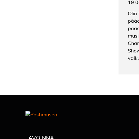
19.0
Olin
pääo
pääos
musi
Char
Show
vaik
AVOINNA