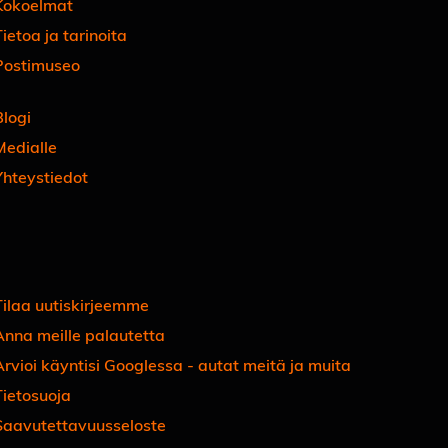
Kokoelmat
ietoa ja tarinoita
Postimuseo
Blogi
Medialle
Yhteystiedot
Facebook
Instagram
Linkedin
Youtube
Tiktok
Tilaa uutiskirjeemme
Anna meille palautetta
Arvioi käyntisi Googlessa - autat meitä ja muita
Tietosuoja
Saavutettavuusseloste