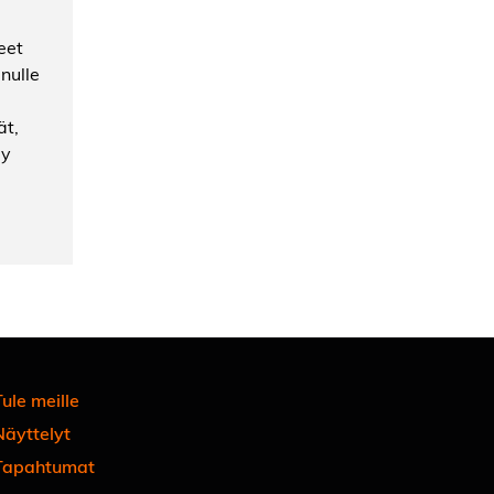
eet
nulle
ät,
by
ule meille
Näyttelyt
Tapahtumat