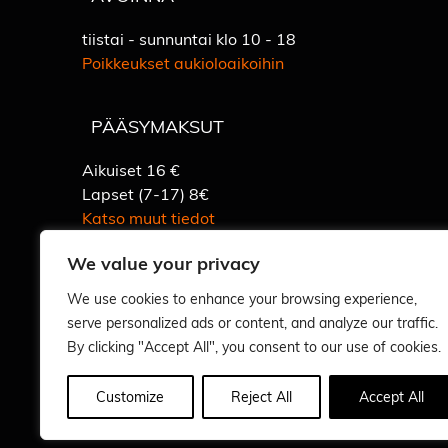
tiistai - sunnuntai klo 10 - 18
Poikkeukset aukioloaikoihin
PÄÄSYMAKSUT
Aikuiset 16 €
Lapset (7-17) 8€
Katso muut tiedot
We value your privacy
We use cookies to enhance your browsing experience,
Vastuullisuus
serve personalized ads or content, and analyze our traffic.
By clicking "Accept All", you consent to our use of cookies.
Customize
Reject All
Accept All