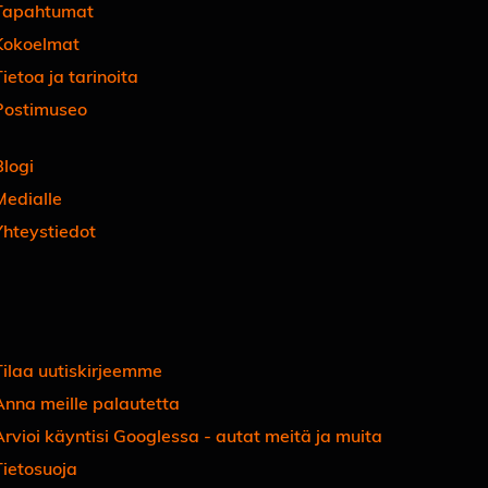
Tapahtumat
Kokoelmat
ietoa ja tarinoita
Postimuseo
Blogi
Medialle
Yhteystiedot
Facebook
Instagram
Linkedin
Youtube
Tiktok
Tilaa uutiskirjeemme
Anna meille palautetta
Arvioi käyntisi Googlessa - autat meitä ja muita
Tietosuoja