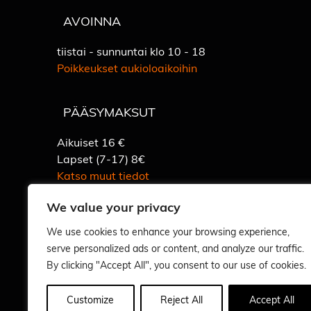
AVOINNA
tiistai - sunnuntai klo 10 - 18
Poikkeukset aukioloaikoihin
PÄÄSYMAKSUT
Aikuiset 16 €
Lapset (7-17) 8€
Katso muut tiedot
We value your privacy
We use cookies to enhance your browsing experience,
Vastuullisuus
serve personalized ads or content, and analyze our traffic.
By clicking "Accept All", you consent to our use of cookies.
Customize
Reject All
Accept All