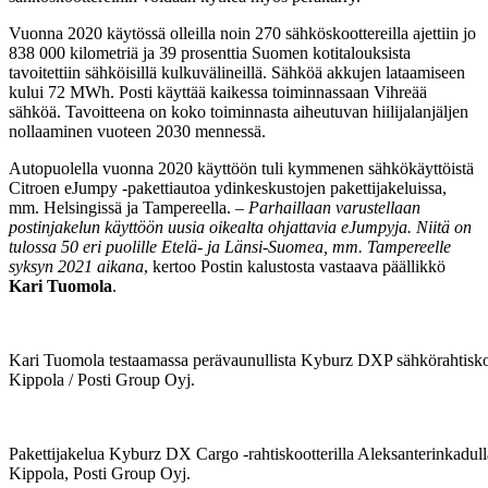
Vuonna 2020 käytössä olleilla noin 270 sähköskoottereilla ajettiin jo
838 000 kilometriä ja 39 prosenttia Suomen kotitalouksista
tavoitettiin sähköisillä kulkuvälineillä. Sähköä akkujen lataamiseen
kului 72 MWh. Posti käyttää kaikessa toiminnassaan Vihreää
sähköä. Tavoitteena on koko toiminnasta aiheutuvan hiilijalanjäljen
nollaaminen vuoteen 2030 mennessä.
Autopuolella vuonna 2020 käyttöön tuli kymmenen sähkökäyttöistä
Citroen eJumpy -pakettiautoa ydinkeskustojen pakettijakeluissa,
mm. Helsingissä ja Tampereella. –
Parhaillaan varustellaan
postinjakelun käyttöön uusia oikealta ohjattavia eJumpyja. Niitä on
tulossa 50 eri puolille Etelä- ja Länsi-Suomea, mm. Tampereelle
syksyn 2021 aikana
, kertoo Postin kalustosta vastaava päällikkö
Kari Tuomola
.
Kari Tuomola testaamassa perävaunullista Kyburz DXP sähkörahtisko
Kippola / Posti Group Oyj.
Pakettijakelua Kyburz DX Cargo -rahtiskootterilla Aleksanterinkadul
Kippola, Posti Group Oyj.