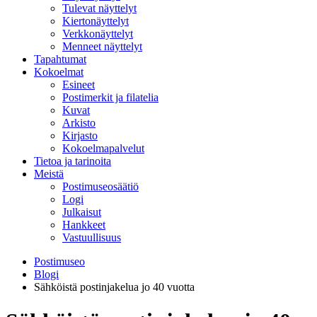
Tulevat näyttelyt
Kiertonäyttelyt
Verkkonäyttelyt
Menneet näyttelyt
Tapahtumat
Kokoelmat
Esineet
Postimerkit ja filatelia
Kuvat
Arkisto
Kirjasto
Kokoelmapalvelut
Tietoa ja tarinoita
Meistä
Postimuseosäätiö
Logi
Julkaisut
Hankkeet
Vastuullisuus
Postimuseo
Blogi
Sähköistä postinjakelua jo 40 vuotta