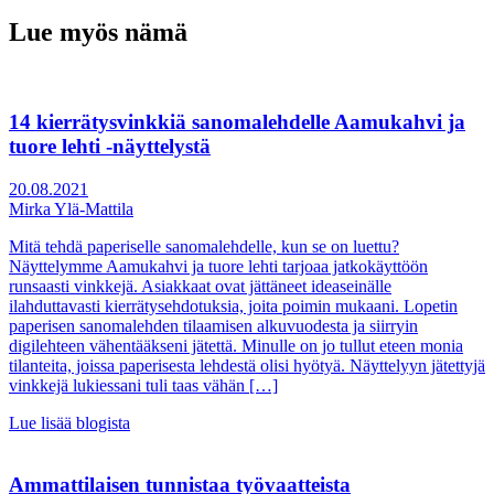
Lue myös nämä
14 kierrätysvinkkiä sanomalehdelle Aamukahvi ja
tuore lehti -näyttelystä
20.08.2021
Mirka Ylä-Mattila
Mitä tehdä paperiselle sanomalehdelle, kun se on luettu?
Näyttelymme Aamukahvi ja tuore lehti tarjoaa jatkokäyttöön
runsaasti vinkkejä. Asiakkaat ovat jättäneet ideaseinälle
ilahduttavasti kierrätysehdotuksia, joita poimin mukaani. Lopetin
paperisen sanomalehden tilaamisen alkuvuodesta ja siirryin
digilehteen vähentääkseni jätettä. Minulle on jo tullut eteen monia
tilanteita, joissa paperisesta lehdestä olisi hyötyä. Näyttelyyn jätettyjä
vinkkejä lukiessani tuli taas vähän […]
Lue lisää blogista
Ammattilaisen tunnistaa työvaatteista