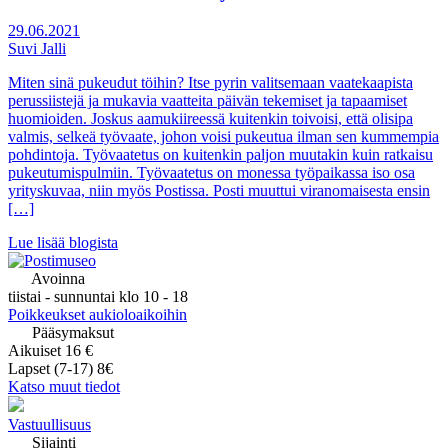
29.06.2021
Suvi Jalli
Miten sinä pukeudut töihin? Itse pyrin valitsemaan vaatekaapista
perussiistejä ja mukavia vaatteita päivän tekemiset ja tapaamiset
huomioiden. Joskus aamukiireessä kuitenkin toivoisi, että olisipa
valmis, selkeä työvaate, johon voisi pukeutua ilman sen kummempia
pohdintoja. Työvaatetus on kuitenkin paljon muutakin kuin ratkaisu
pukeutumispulmiin. Työvaatetus on monessa työpaikassa iso osa
yrityskuvaa, niin myös Postissa. Posti muuttui viranomaisesta ensin
[…]
Lue lisää blogista
Avoinna
tiistai - sunnuntai klo 10 - 18
Poikkeukset aukioloaikoihin
Pääsymaksut
Aikuiset 16 €
Lapset (7-17) 8€
Katso muut tiedot
Vastuullisuus
Sijainti