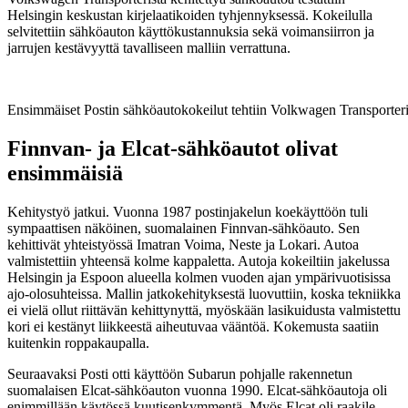
Helsingin keskustan kirjelaatikoiden tyhjennyksessä. Kokeilulla
selvitettiin sähköauton käyttökustannuksia sekä voimansiirron ja
jarrujen kestävyyttä tavalliseen malliin verrattuna.
Ensimmäiset Postin sähköautokokeilut tehtiin Volkwagen Transporteri
Finnvan- ja Elcat-sähköautot olivat
ensimmäisiä
Kehitystyö jatkui. Vuonna 1987 postinjakelun koekäyttöön tuli
sympaattisen näköinen, suomalainen Finnvan-sähköauto. Sen
kehittivät yhteistyössä Imatran Voima, Neste ja Lokari. Autoa
valmistettiin yhteensä kolme kappaletta. Autoja kokeiltiin jakelussa
Helsingin ja Espoon alueella kolmen vuoden ajan ympärivuotisissa
ajo-olosuhteissa. Mallin jatkokehityksestä luovuttiin, koska tekniikka
ei vielä ollut riittävän kehittynyttä, myöskään lasikuidusta valmistettu
kori ei kestänyt liikkeestä aiheutuvaa vääntöä. Kokemusta saatiin
kuitenkin roppakaupalla.
Seuraavaksi Posti otti käyttöön Subarun pohjalle rakennetun
suomalaisen Elcat-sähköauton vuonna 1990. Elcat-sähköautoja oli
enimmillään käytössä kuutisenkymmentä. Myös Elcat oli raakile