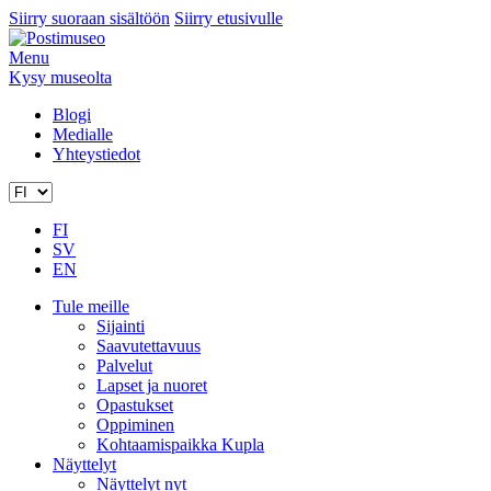
Siirry suoraan sisältöön
Siirry etusivulle
Menu
Kysy museolta
Blogi
Medialle
Yhteystiedot
FI
SV
EN
Tule meille
Sijainti
Saavutettavuus
Palvelut
Lapset ja nuoret
Opastukset
Oppiminen
Kohtaamispaikka Kupla
Näyttelyt
Näyttelyt nyt