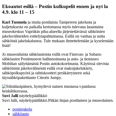
Ekoautot esillä – Postin kulkupelit ennen ja nyt la
4.9. klo 11 – 15
Kari Tuomola
ja muita postilaisia Tampereen jakelusta ja
kuljetuksesta on paikalla kertomassa myös tulevana lauantaina
museokeskus Vapriikin piha-alueella järjestettävässä sähköisten
jakeluvälineiden esittelytapahtumassa. Esillä on vanhaa ja uutta
sähköistä jakelukalustoa. Tule mukaan ihmettelemään ja kyselemään
lisää!
Jo museoiduista sähköautoista esillä ovat Finnvan- ja Subaru-
sähköautot Postimuseon hallinnoimasta ja auto- ja tiemuseo
Mobilian säilyttämästä Postin autokokoelmasta. Käytössä olevista
sähköisistä jakeluvälineistä esillä ovat maksijakelukärry,
sähköpolkupyörä ja rahtiskootteri peräkärryineen sekä
täyssähköpakettiauto Citroën Jumpy.
Suvi Jalli
näyttelypäällikkö
Suvi Jalli, näyttelypäällikkö.Pitkän linjan postilainen ja museolainen.
postinjakelu
sähköauto