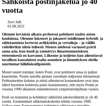
Sähköistä postinjakelua jo 40
vuotta
Suvi Jalli
01.09.2021
Olemme keväästä alkaen perheessä pohtineet uuden auton
hankintaa. Olemme lukeneet ja jakaneet toisillemme hybridi- ja
sähköautoista kertovia artikkeleita ja vertailuja – ja välillä
väitelleetkin niistä tulisesti. Monen mielessä varmasti pyörii
sama asia, kun huoli ja ymmärrys ilmastonmuutoksen
etenemisestä on kasvanut. Liikenne ja kuljetus kun aiheuttavat
tavallisen kansalaisen osalta asumisen ja lämmityksen ohella
suurimmat hiilidioksidipäästöt.
Monet suuret toimijat, kuten Posti, ovat pohtineet asiaa jo paljon
kauemmin. Postin autoilla ajetaan vuosittain miljoonia kilometrejä.
Polttoaineiden kulutus ja niistä aiheutuvat kustannukset ovat aina
olleet huomion kohteena paitsi kustannusten, niin myös Postin jo
vuonna 1990 alkaneen määrätietoisen ympäristöohjelman vuoksi.
Posti on testannut ja kehittänyt sähköisiä jakeluvälineitä jo yli 40
vuotta. Ensimmäiset sähköautokokeilut tehtiin vuonna 1980.
Volkswagen Transporterista kehitettyä sähköautoa testattiin