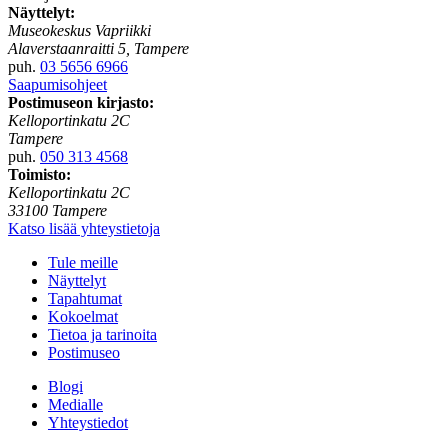
Näyttelyt:
Museokeskus Vapriikki
Alaverstaanraitti 5, Tampere
puh.
03 5656 6966
Saapumisohjeet
Postimuseon kirjasto:
Kelloportinkatu 2C
Tampere
puh.
050 313 4568
Toimisto:
Kelloportinkatu 2C
33100 Tampere
Katso lisää yhteystietoja
Tule meille
Näyttelyt
Tapahtumat
Kokoelmat
Tietoa ja tarinoita
Postimuseo
Blogi
Medialle
Yhteystiedot