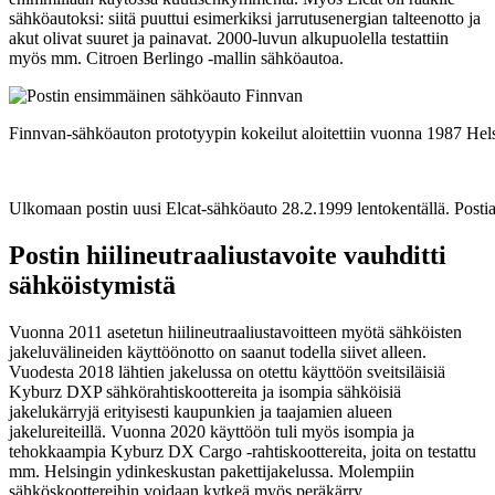
sähköautoksi: siitä puuttui esimerkiksi jarrutusenergian talteenotto ja
akut olivat suuret ja painavat. 2000-luvun alkupuolella testattiin
myös mm. Citroen Berlingo -mallin sähköautoa.
Finnvan-sähköauton prototyypin kokeilut aloitettiin vuonna 1987 Hel
Ulkomaan postin uusi Elcat-sähköauto 28.2.1999 lentokentällä. Posti
Postin hiilineutraaliustavoite vauhditti
sähköistymistä
Vuonna 2011 asetetun hiilineutraaliustavoitteen myötä sähköisten
jakeluvälineiden käyttöönotto on saanut todella siivet alleen.
Vuodesta 2018 lähtien jakelussa on otettu käyttöön sveitsiläisiä
Kyburz DXP sähkörahtiskoottereita ja isompia sähköisiä
jakelukärryjä erityisesti kaupunkien ja taajamien alueen
jakelureiteillä. Vuonna 2020 käyttöön tuli myös isompia ja
tehokkaampia Kyburz DX Cargo -rahtiskoottereita, joita on testattu
mm. Helsingin ydinkeskustan pakettijakelussa. Molempiin
sähköskoottereihin voidaan kytkeä myös peräkärry.