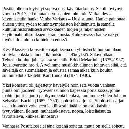
Postitalolle on löytynyt sopiva uusi käyttötarkoitus. Se oli löytynyt
vuonna 2017, eli muutama vuosi aiemmin kuin Varkaudessa
käynnistettiin hanke Vanha Varkaus – Uusi suunta. Hanke painottaa
alueen yrittäjyyden toimintaympäristön kehittämistä ja samalla
kulttuurihistoriallisesti arvokkaiden tilojen ja rakennusten
käyttömahdollisuuksien parantamista. Katukuvassa hanke näkyi
myös infotauluina kohteiden edessä.
KesäKlassisen konserttien ajatuksena oli yhdistää kuhunkin tilaan
sopivia teoksia ja luoda ikimuistoisia elämyksiä. Satavuotiaan
Tehtaan koulun juhlasalissa soitettiin Erkki Melartinin (1875–1937)
Jousikvartetto nro 4. Arvelimme musiikkivalinnan johtuvan siitä, että
säveltäjä on suomalainen ja edustaa samaa aikaa kuin koulun
suunnitellut arkkitehti Karl Lindahl (1874-1930).
Yksi konsertti oli järjestetty kävelylle noin sata vuotta vanhaan
puutalomiljööseen. Työväenasunnon kapeassa portaikossa, jonne
mahtui juuri ja juuri parikymmentä henkeä, kuulimme yhden Johann
Sebastian Bachin (1685–1750) soolosellosarjoista. Soolosellosarjan
osien luonteet voitaneen leikillisesti liittää talon asukkaisiin:
tyytyväinen, iloinen, rauhaarakastava, nopea, loisteliaisuutta
tavoitteleva, kiihkeä, innostuva.
Vanhassa Postitalossa ei tänä kesänä soitettu, mutta on siellä soitettu