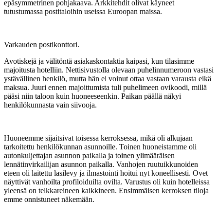
epäsymmetrinen pohjakaava. Arkkitehdit olivat käyneet
tutustumassa postitaloihin useissa Euroopan maissa.
Varkauden postikonttori.
Avotiskejä ja välitöntä asiakaskontaktia kaipasi, kun tilasimme
majoitusta hotelliin. Nettisivustolla olevaan puhelinnumeroon vastasi
ystävällinen henkilö, mutta hän ei voinut ottaa vastaan varausta eikä
maksua. Juuri ennen majoittumista tuli puhelimeen ovikoodi, millä
pääsi niin taloon kuin huoneeseenkin. Paikan päällä näkyi
henkilökunnasta vain siivooja.
Huoneemme sijaitsivat toisessa kerroksessa, mikä oli alkujaan
tarkoitettu henkilökunnan asunnoille. Toinen huoneistamme oli
autonkuljettajan asunnon paikalla ja toinen ylimääräisen
lennätinvirkailijan asunnon paikalla. Vanhojen ruutuikkunoiden
eteen oli laitettu lasilevy ja ilmastointi hoitui nyt koneellisesti. Ovet
näyttivät vanhoilta profiloiduilta ovilta. Varustus oli kuin hotelleissa
yleensä on telkkareineen kaikkineen. Ensimmäisen kerroksen tiloja
emme onnistuneet näkemään.