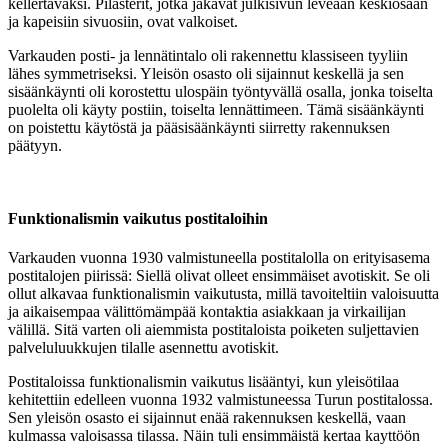
kellertäväksi. Pilasterit, jotka jakavat julkisivun leveään keskiosaan
ja kapeisiin sivuosiin, ovat valkoiset.
Varkauden posti- ja lennätintalo oli rakennettu klassiseen tyyliin
lähes symmetriseksi. Yleisön osasto oli sijainnut keskellä ja sen
sisäänkäynti oli korostettu ulospäin työntyvällä osalla, jonka toiselta
puolelta oli käyty postiin, toiselta lennättimeen. Tämä sisäänkäynti
on poistettu käytöstä ja pääsisäänkäynti siirretty rakennuksen
päätyyn.
Funktionalismin vaikutus postitaloihin
Varkauden vuonna 1930 valmistuneella postitalolla on erityisasema
postitalojen piirissä: Siellä olivat olleet ensimmäiset avotiskit. Se oli
ollut alkavaa funktionalismin vaikutusta, millä tavoiteltiin valoisuutta
ja aikaisempaa välittömämpää kontaktia asiakkaan ja virkailijan
välillä. Sitä varten oli aiemmista postitaloista poiketen suljettavien
palveluluukkujen tilalle asennettu avotiskit.
Postitaloissa funktionalismin vaikutus lisääntyi, kun yleisötilaa
kehitettiin edelleen vuonna 1932 valmistuneessa Turun postitalossa.
Sen yleisön osasto ei sijainnut enää rakennuksen keskellä, vaan
kulmassa valoisassa tilassa. Näin tuli ensimmäistä kertaa kayttöön