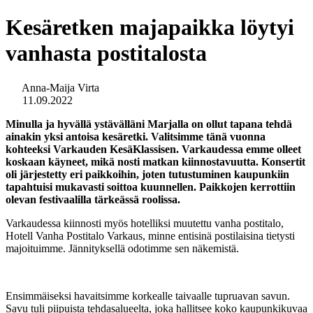
Kesäretken majapaikka löytyi
vanhasta postitalosta
Anna-Maija Virta
11.09.2022
Minulla ja hyvällä ystävälläni Marjalla on ollut tapana tehdä
ainakin yksi antoisa kesäretki. Valitsimme tänä vuonna
kohteeksi Varkauden KesäKlassisen. Varkaudessa emme olleet
koskaan käyneet, mikä nosti matkan kiinnostavuutta. Konsertit
oli järjestetty eri paikkoihin, joten tutustuminen kaupunkiin
tapahtuisi mukavasti soittoa kuunnellen. Paikkojen kerrottiin
olevan festivaalilla tärkeässä roolissa.
Varkaudessa kiinnosti myös hotelliksi muutettu vanha postitalo,
Hotell Vanha Postitalo Varkaus, minne entisinä postilaisina tietysti
majoituimme. Jännityksellä odotimme sen näkemistä.
Ensimmäiseksi havaitsimme korkealle taivaalle tupruavan savun.
Savu tuli piipuista tehdasalueelta, joka hallitsee koko kaupunkikuvaa