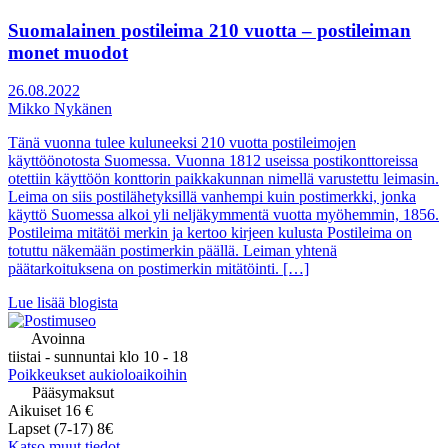
Suomalainen postileima 210 vuotta – postileiman
monet muodot
26.08.2022
Mikko Nykänen
Tänä vuonna tulee kuluneeksi 210 vuotta postileimojen
käyttöönotosta Suomessa. Vuonna 1812 useissa postikonttoreissa
otettiin käyttöön konttorin paikkakunnan nimellä varustettu leimasin.
Leima on siis postilähetyksillä vanhempi kuin postimerkki, jonka
käyttö Suomessa alkoi yli neljäkymmentä vuotta myöhemmin, 1856.
Postileima mitätöi merkin ja kertoo kirjeen kulusta Postileima on
totuttu näkemään postimerkin päällä. Leiman yhtenä
päätarkoituksena on postimerkin mitätöinti. […]
Lue lisää blogista
Avoinna
tiistai - sunnuntai klo 10 - 18
Poikkeukset aukioloaikoihin
Pääsymaksut
Aikuiset 16 €
Lapset (7-17) 8€
Katso muut tiedot