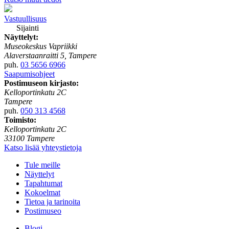
Vastuullisuus
Sijainti
Näyttelyt:
Museokeskus Vapriikki
Alaverstaanraitti 5, Tampere
puh.
03 5656 6966
Saapumisohjeet
Postimuseon kirjasto:
Kelloportinkatu 2C
Tampere
puh.
050 313 4568
Toimisto:
Kelloportinkatu 2C
33100 Tampere
Katso lisää yhteystietoja
Tule meille
Näyttelyt
Tapahtumat
Kokoelmat
Tietoa ja tarinoita
Postimuseo
Blogi