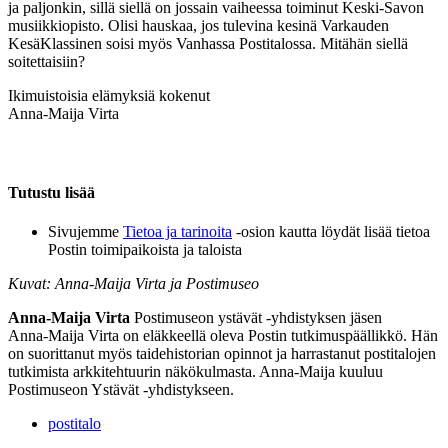
ja paljonkin, sillä siellä on jossain vaiheessa toiminut Keski-Savon
musiikkiopisto. Olisi hauskaa, jos tulevina kesinä Varkauden
KesäKlassinen soisi myös Vanhassa Postitalossa. Mitähän siellä
soitettaisiin?
Ikimuistoisia elämyksiä kokenut
Anna-Maija Virta
Tutustu lisää
Sivujemme
Tietoa ja tarinoita
-osion kautta löydät lisää tietoa
Postin toimipaikoista ja taloista
Kuvat: Anna-Maija Virta ja Postimuseo
Anna-Maija Virta
Postimuseon ystävät -yhdistyksen jäsen
Anna-Maija Virta on eläkkeellä oleva Postin tutkimuspäällikkö. Hän
on suorittanut myös taidehistorian opinnot ja harrastanut postitalojen
tutkimista arkkitehtuurin näkökulmasta. Anna-Maija kuuluu
Postimuseon Ystävät -yhdistykseen.
postitalo