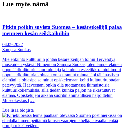
Lue myös nämä
Pitkin poikin suvista Suomea – kesäretkeilijä palaa
menneen kesän seikkailuihin
04.09.2022
Sampsa Suokas
Mielenkiinto kulttuuriin johtaa kesäretkeilijän töihin Tervehdys
museoiden ystävä! Nimeni on Sampsa Suokas, olen tamperelainen
populäärikulttuurin suurkuluttaja ja ikuinen esteetikko. Intohimoni
populaarikulttuuria kohtaan on seurannut minua läpi tähänastisen
elämäni ja ohjasipa se minut opiskelemaan kohti kulttuurituottajan
pätevyyttä. Haaveenani onkin olla tuottamassa ikimuistoisia
kulttuurikokemuksia, sillä tiedän kuinka paljon ne rikastuttavat
elämää. Opiskelujeni aikana suoritin ammatillisen harjoittelun
Museokeskus […]
Lue lisää blogista