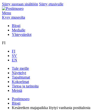
Siirry suoraan sisältöön
Siirry etusivulle
Menu
Kysy museolta
Blogi
Medialle
Yhteystiedot
FI
FI
SV
EN
Tule meille
Näyttelyt
Tapahtumat
Kokoelmat
Tietoa ja tarinoita
Meistä
Postimuseo
Blogi
Kesäretken majapaikka löytyi vanhasta postitalosta