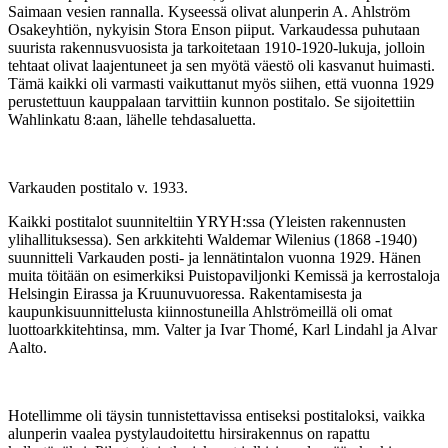
Saimaan vesien rannalla. Kyseessä olivat alunperin A. Ahlström
Osakeyhtiön, nykyisin Stora Enson piiput. Varkaudessa puhutaan
suurista rakennusvuosista ja tarkoitetaan 1910-1920-lukuja, jolloin
tehtaat olivat laajentuneet ja sen myötä väestö oli kasvanut huimasti.
Tämä kaikki oli varmasti vaikuttanut myös siihen, että vuonna 1929
perustettuun kauppalaan tarvittiin kunnon postitalo. Se sijoitettiin
Wahlinkatu 8:aan, lähelle tehdasaluetta.
Varkauden postitalo v. 1933.
Kaikki postitalot suunniteltiin YRYH:ssa (Yleisten rakennusten
ylihallituksessa). Sen arkkitehti Waldemar Wilenius (1868 -1940)
suunnitteli Varkauden posti- ja lennätintalon vuonna 1929. Hänen
muita töitään on esimerkiksi Puistopaviljonki Kemissä ja kerrostaloja
Helsingin Eirassa ja Kruunuvuoressa. Rakentamisesta ja
kaupunkisuunnittelusta kiinnostuneilla Ahlströmeillä oli omat
luottoarkkitehtinsa, mm. Valter ja Ivar Thomé, Karl Lindahl ja Alvar
Aalto.
Hotellimme oli täysin tunnistettavissa entiseksi postitaloksi, vaikka
alunperin vaalea pystylaudoitettu hirsirakennus on rapattu