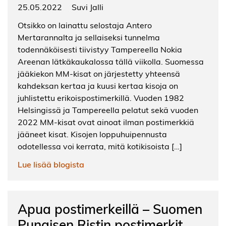
25.05.2022
Suvi Jalli
Otsikko on lainattu selostaja Antero
Mertarannalta ja sellaiseksi tunnelma
todennäköisesti tiivistyy Tampereella Nokia
Areenan lätkäkaukalossa tällä viikolla. Suomessa
jääkiekon MM-kisat on järjestetty yhteensä
kahdeksan kertaa ja kuusi kertaa kisoja on
juhlistettu erikoispostimerkillä. Vuoden 1982
Helsingissä ja Tampereella pelatut sekä vuoden
2022 MM-kisat ovat ainoat ilman postimerkkiä
jääneet kisat. Kisojen loppuhuipennusta
odotellessa voi kerrata, mitä kotikisoista […]
Lue lisää blogista
Apua postimerkeillä – Suomen
Punaisen Ristin postimerkit