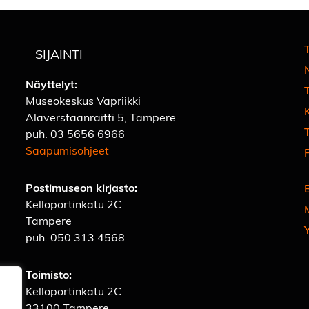
T
SIJAINTI
Näyttelyt:
Museokeskus Vapriikki
Alaverstaanraitti 5, Tampere
T
puh.
03 5656 6966
Saapumisohjeet
Postimuseon kirjasto:
Kelloportinkatu 2C
Tampere
puh.
050 313 4568
Toimisto:
Kelloportinkatu 2C
33100 Tampere