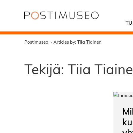
TU
Postimuseo
Articles by: Tiia Tiainen
Tekijä:
Tiia Tiain
Mi
ku
yh