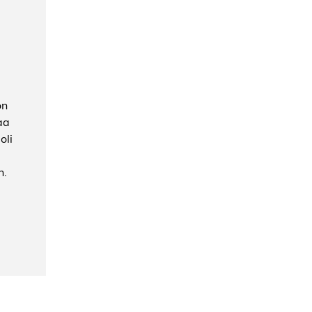
ön
aa
oli
n.