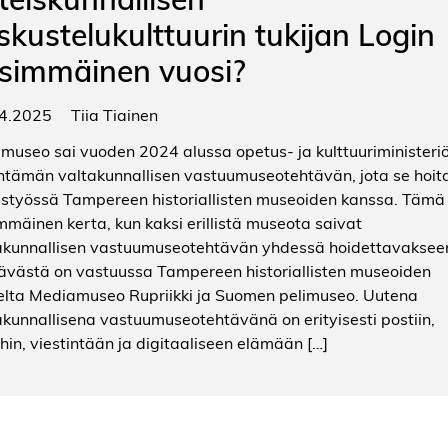
skustelukulttuurin tukijan Login
simmäinen vuosi?
4.2025
Tiia Tiainen
imuseo sai vuoden 2024 alussa opetus- ja kulttuuriministeri
tämän valtakunnallisen vastuumuseotehtävän, jota se hoit
istyössä Tampereen historiallisten museoiden kanssa. Tämä 
mmäinen kerta, kun kaksi erillistä museota saivat
akunnallisen vastuumuseotehtävän yhdessä hoidettavaksee
ävästä on vastuussa Tampereen historiallisten museoiden
elta Mediamuseo Rupriikki ja Suomen pelimuseo. Uutena
akunnallisena vastuumuseotehtävänä on erityisesti postiin,
ihin, viestintään ja digitaaliseen elämään […]