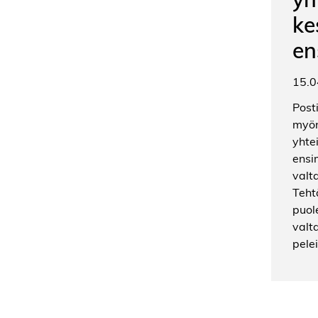
ke
en
15.0
Post
myön
yhte
ensi
valt
Teht
puol
valt
pele