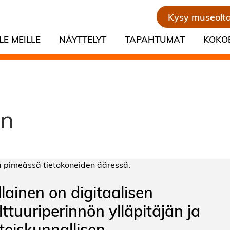
Kysy museolt
LE MEILLE
NÄYTTELYT
TAPAHTUMAT
KOKO
en
llainen on digitaalisen
lttuuriperinnön ylläpitäjän ja
teiskunnallisen