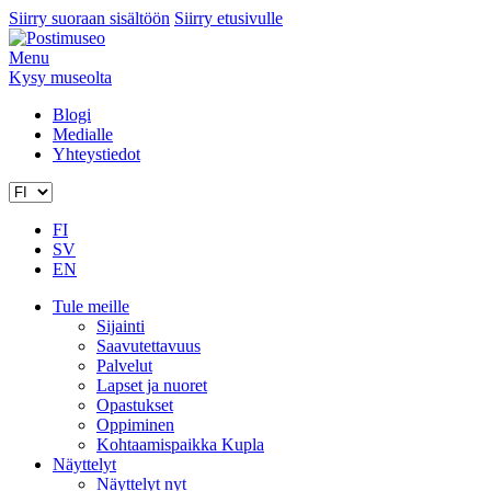
Siirry suoraan sisältöön
Siirry etusivulle
Menu
Kysy museolta
Blogi
Medialle
Yhteystiedot
FI
SV
EN
Tule meille
Sijainti
Saavutettavuus
Palvelut
Lapset ja nuoret
Opastukset
Oppiminen
Kohtaamispaikka Kupla
Näyttelyt
Näyttelyt nyt