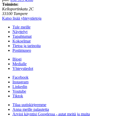
Toimisto:
Kelloportinkatu 2C
33100 Tampere
Katso lisää yhteystietoja
Tule meille
Näyttelyt
Tapahtumat
Kokoelmat
Tietoa ja tarinoita
Postimuseo
Blogi
Medialle
Yhteystiedot
Facebook
Instagram
Linkedin
Youtube
Tiktok
Tilaa uutiskirjeemme
Anna meille palautetta
Arvioi käyntisi Googlessa - autat meitä ja muita