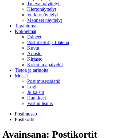
Tulevat näyttelyt
Kiertonäyttelyt
Verkkonäyttelyt
Menneet näyttelyt
Tapahtumat
Kokoelmat
Esineet
Postimerkit ja filatelia
Kuvat
Arkisto
Kirjasto
Kokoelmapalvelut
Tietoa ja tarinoita
Meistä
Postimuseosäätiö
Logi
Julkaisut
Hankkeet
Vastuullisuus
Postimuseo
Postikortit
Avainsana:
Postikortit