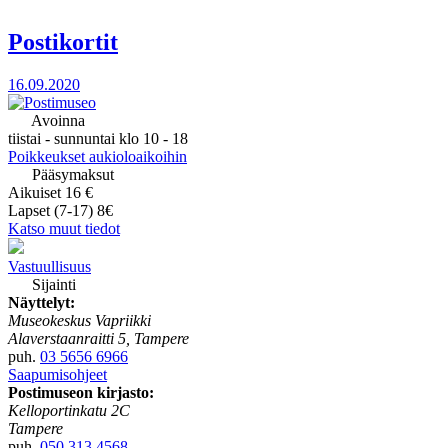
Postikortit
16.09.2020
Avoinna
tiistai - sunnuntai klo 10 - 18
Poikkeukset aukioloaikoihin
Pääsymaksut
Aikuiset 16 €
Lapset (7-17) 8€
Katso muut tiedot
Vastuullisuus
Sijainti
Näyttelyt:
Museokeskus Vapriikki
Alaverstaanraitti 5, Tampere
puh.
03 5656 6966
Saapumisohjeet
Postimuseon kirjasto:
Kelloportinkatu 2C
Tampere
puh.
050 313 4568