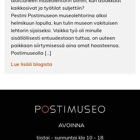
aloittaneen museolehtorin silmin, kun asiakkaat
kaikkosivat ja työtilat suljettiin?
Pestini Postimuseon museolehtorina alkoi
helmikuun lopulla, kun tulin museon vakituisen
lehtorin sijaiseksi. Vaikka työ oli minulle
sisällöllisesti entuudestaan tuttua, on uuteen
paikkaan siirtymisessä aina omat haasteensa.
Postimuseolla […]
Lue lisää blogista
AVOINNA
tiistai - sunnuntai klo 10 - 18