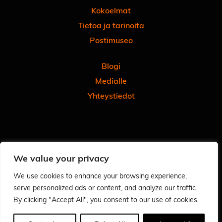
Kokoelmat
Tietoa ja tarinoita
Postimuseo
Blogi
Medialle
Yhteystiedot
Facebook
Instagram
Linkedin
Youtube
Tiktok
We value your privacy
Tilaa uutiskirjeemme
Anna meille palautetta
We use cookies to enhance your browsing experience,
serve personalized ads or content, and analyze our traffic.
Arvioi käyntisi Googlessa - autat meitä ja muita
By clicking "Accept All", you consent to our use of cookies.
Tietosuoja
Saavutettavuusseloste