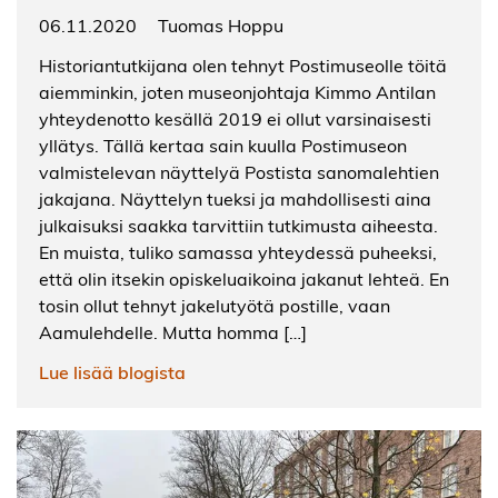
06.11.2020
Tuomas Hoppu
Historiantutkijana olen tehnyt Postimuseolle töitä
aiemminkin, joten museonjohtaja Kimmo Antilan
yhteydenotto kesällä 2019 ei ollut varsinaisesti
yllätys. Tällä kertaa sain kuulla Postimuseon
valmistelevan näyttelyä Postista sanomalehtien
jakajana. Näyttelyn tueksi ja mahdollisesti aina
julkaisuksi saakka tarvittiin tutkimusta aiheesta.
En muista, tuliko samassa yhteydessä puheeksi,
että olin itsekin opiskeluaikoina jakanut lehteä. En
tosin ollut tehnyt jakelutyötä postille, vaan
Aamulehdelle. Mutta homma […]
Lue lisää blogista