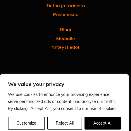
Tietoa ja tarinoita
Postimuseo
Blogi
Medialle
Yhteystiedot
Facebook
Instagram
Linkedin
Youtube
Tiktok
We value your privacy
Tilaa uutiskirjeemme
Anna meille palautetta
We use cookies to enhance your browsing experience,
serve personalized ads or content, and analyze our traffic.
Arvioi käyntisi Googlessa - autat meitä ja muita
By clicking "Accept All", you consent to our use of cookies.
Tietosuoja
Saavutettavuusseloste
Customize
Reject All
Accept All