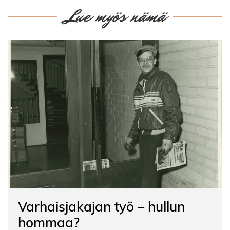
Lue myös nämä
Varhaisjakajan työ – hullun
hommaa?